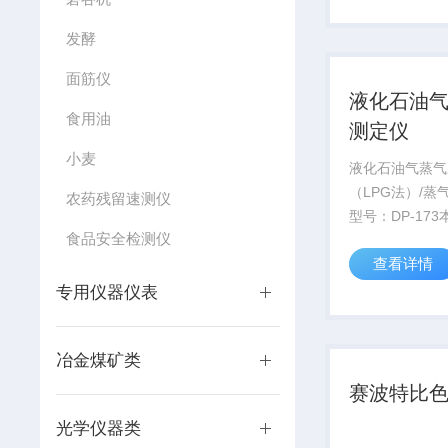
体”（表面已薰
发酵
态的受体在恒温
测...
面筋仪
液化石油
食用油
测定仪
小麦
液化石油气蒸气
（LPG法）/蒸
农药残留速测仪
型号：DP-17
食品安全检测仪
于在一定的压力
查看详情
37.8～70℃
定液化石油气的
专用仪器仪表
压）。
冶金煤矿类
赛波特比
光学仪器类