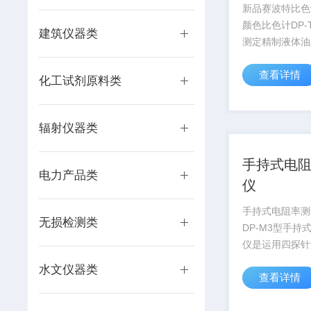
新品赛波特比色
颜色比色计DP-T
建筑仪器类
测定精制液体油
色的车用汽油、
查看详情
喷气燃料、石脑
化工试剂原料类
白油等。赛波特
当透过试样液柱
观测对比时，测
辐射仪器类
标...
手持式电
电力产品类
仪
手持式电阻率测
无损检测类
DP-M3型手持
仪是运用四探针
试电阻率/方阻
水文仪器类
查看详情
合测量仪器。成
MDP-M3主机