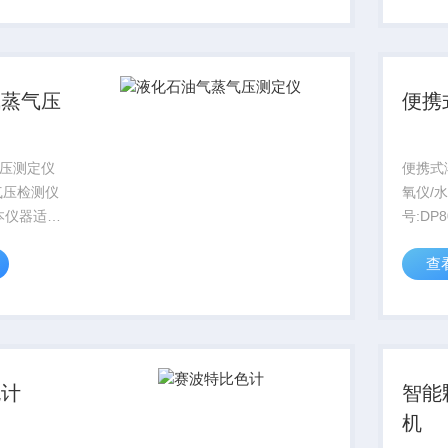
黑）两种状
线性度
条件下，
气蒸气压
便携
压测定仪
便携式
气压检测仪
氧仪/
3本仪器适用
号:DP
测定仪和
范围
查
试验温度下，测
0.0~1
蒸气压（表
温度:0
of 0.0
色计
智能
机