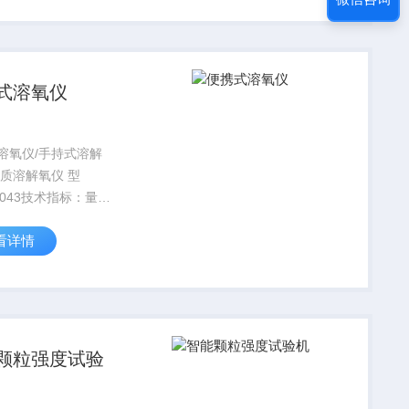
好、 读数稳定
式溶氧仪
溶氧仪/手持式溶解
水质溶解氧仪 型
8043技术指标：量程
看详情
99.9%（0.00~19.99PPm）
~50℃分辩率 0.1%
1ppm 0.1℃/0...
颗粒强度试验