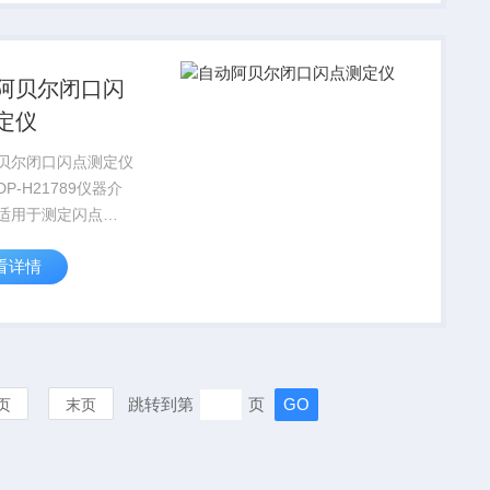
阿贝尔闭口闪
定仪
贝尔闭口闪点测定仪
P-H21789仪器介
适用于测定闪点
0℃～75℃间的石油产
看详情
他液体。整机以混合
P FLASH微控制器为
自动完成闪点测试的
并打印输出...
跳转到第
页
页
末页