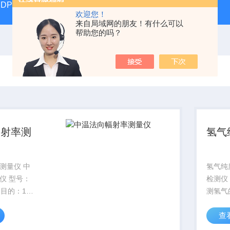
DP17392汽液两相流实验仪
DP/DH807A光磁共振系统DP/D
欢迎您！
来自局域网的朋友！有什么可以
帮助您的吗？
幅射率测
氢气
测量仪 中
氢气纯
仪 型号：
检测仪 
实验目的：1、
测氢气
法，定性地
● 测试
查
物体黑度。
范围内
”和“黑
热导池