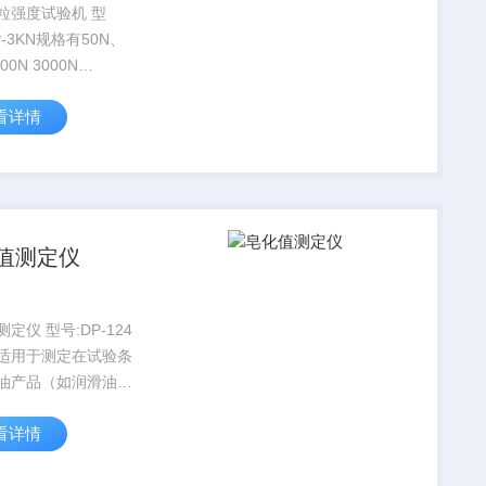
粒强度试验机 型
-3KN规格有50N、
500N 3000N
0N。和任何一种计量器
看详情
，选购和使用时应注
范围。一般应选用被
的力值范围在满量程
90%...
值测定仪
定仪 型号:DP-124
适用于测定在试验条
油产品（如润滑油、
、传动液等）中可皂
看详情
分含量。