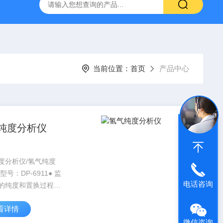
H807A
DP-BCGY-1便携式测仪/测仪
DP-DFYF-10
当前位置：
首页
产品中心
纯度分析仪
度分析仪/氢气纯度
型号：DP-6911● 监
电话咨询
的纯度和置换过程：
精度优于0.1%（一定
看详情
）● 坚固、长寿命的
检测器● 响应迅速、
微信咨询