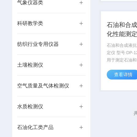
针探头等二部分
气象仪器类
加配测试台。
科研教学类
石油和合
化性能测
纺织行业专用仪器
石油和合成液抗
定仪 型号:DP-
用于测定石油和
土壤检测仪
分离性。适用于
查看详情
合成液的水分离
测定40℃时运
空气质量及气体检测仪
30~100mm2
验温度为54...
水质检测仪
共
石油化工类产品