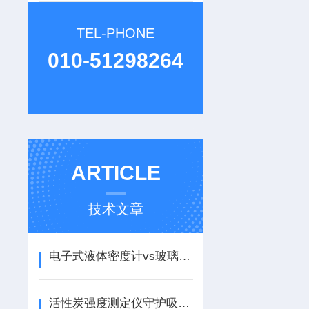
TEL-PHONE
010-51298264
ARTICLE
技术文章
电子式液体密度计vs玻璃浮子式：精度、速度与成本对比
活性炭强度测定仪守护吸附材料的“结构脊梁”