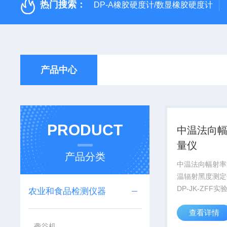
热门搜索：
DP-A橡胶硬度计/数显橡胶硬度计
产品中心
PRODUCT
中温法向
量仪
产品分类
中温法向幅射率
温辐射黑度测定
DP-JK-ZFF
农业和食品检测仪器
利用净辐射比较
查看详情
测量中温辐射时
2、分别当“待测
砻谷机