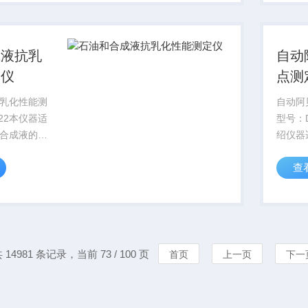
组成，也可
成液抗乳
自动
定仪
点测
乳化性能测
自动阿
122本仪器适
型号：D
合成液的水
绍仪器
测定石油和
在-3
查
性。适用于
品和其
动粘度为
信号IS
/S的油品，试
核心，
全过程,
 14981 条记录，当前 73 / 100 页
首页
上一页
下一