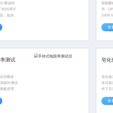
计/赛波特
智能颗
3555用于
号：DP
品，如未染
150N 
航空汽油、
500
查
油、煤油及
具一样
颜色是指：
意量程
与标准色板
测样品
得的与三种
的10%～
阻率测试
皂化
试仪概述
皂化值测
式四探针测试
本仪器
测量原理测
件下石
的多用途综
添加剂
查
套组成：由
化的组
、选配的四探