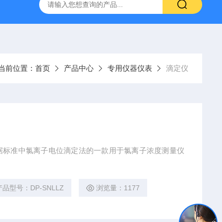
H807A
DP-BCGY-1便携式测仪/测仪
DP-DFYF-10
当前位置：
首页
产品中心
专用仪器仪表
滴定仪
据标准中氯离子电位滴定法的一款用于氯离子浓度测量仪
产品型号：DP-SNLLZ
浏览量：1177