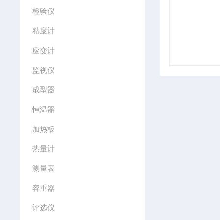
检验仪
粘度计
应变计
监视仪
成型器
恒温器
加热板
热量计
测量表
容重器
评选仪