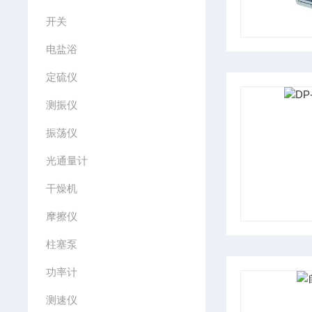
开关
电盐浴
定硫仪
测振仪
振荡仪
光通量计
干燥机
摩擦仪
柱塞泵
功率计
测速仪