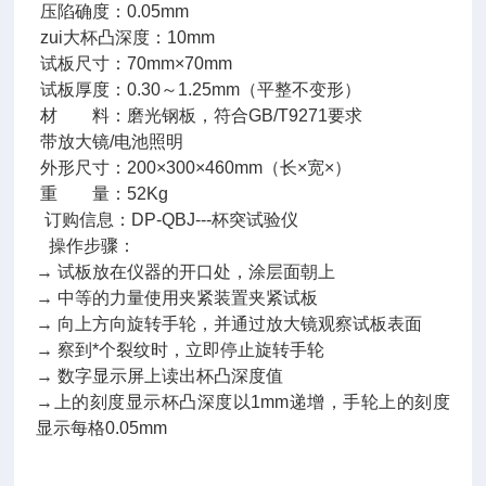
压陷确度：0.05mm
zui大杯凸深度：10mm
试板尺寸：70mm×70mm
试板厚度：0.30～1.25mm（平整不变形）
材 料：磨光钢板，符合GB/T9271要求
带放大镜/电池照明
外形尺寸：200×300×460mm（长×宽×）
重 量：52Kg
订购信息：DP-QBJ---杯突试验仪
操作步骤：
→ 试板放在仪器的开口处，涂层面朝上
→ 中等的力量使用夹紧装置夹紧试板
→ 向上方向旋转手轮，并通过放大镜观察试板表面
→ 察到*个裂纹时，立即停止旋转手轮
→ 数字显示屏上读出杯凸深度值
→上的刻度显示杯凸深度以1mm递增，手轮上的刻度
显示每格0.05mm