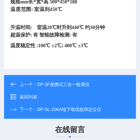
规格
mm长*宽*高 500*450*180
温度范围
: 室温到450℃
升温时间
: 室温20℃时升到440℃ 约30分钟
超温保护
: 有 智能故障检测: 有
温度稳定性
:100℃ ±2℃; 400℃ ±3℃
上一个：
DP-3F便携式三合一检测仪
返回列表
下一个：
DP-SL-206A地下电缆故障定位仪
在线留言