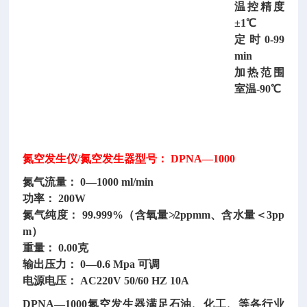
温控精度
±1℃
定时
0-99
min
加热范围
室温
-90℃
氮空发生仪
/氮空发生器型号： DPNA—1000
氮气流量：
0—1000 ml/min
功率：
200W
氮气纯度：
99.999%（含氧量≯2ppmm、含水量＜3pp
m）
重量：
0.00克
输出压力：
0—0.6 Mpa 可调
电源电压：
AC220V 50/60 HZ 10A
DPNA—1000氮空发生器满足石油、化工、等各行业