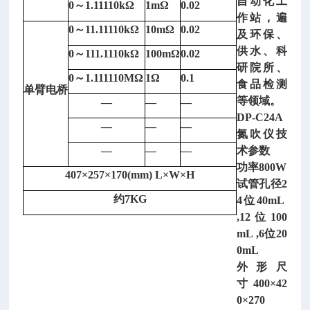
自动化工
0～1.11110kΩ
1mΩ
0.02
作站，遍
0～11.11110kΩ
10mΩ
0.02
及环保、
供水、科
0～111.1110kΩ
100mΩ
0.02
研院所、
0～1.111110MΩ
1Ω
0.1
食品检测
单臂电桥
等领域。
—
—
—
DP-C24A
—
—
—
氮吹仪技
—
—
—
术参数
功率
800W
407×257×170(mm) L×W×H
试管孔径
2
约
7KG
4位40mL
,12位100
mL ,6位20
0mL
外形尺
寸
400×42
0×270