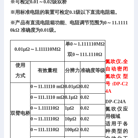
※可检定0.01～0.02级双桥
※用标准电阻的装置可检定0.1级以下直流电阻箱。
※产品有直流电阻箱功能、电阻调节范围为0～11.1111
0kΩ 准确度为0.01级。
单
0～1.111110MΩ
0.01μΩ～1.111110MΩ
双
0～111.1110Ω
氮吹仪,全
使用
自动密闭
有效量程
分辨力
准确度等级
方式
氮吹仪 型
号:DP-C2
0～11.11110 mΩ
0.01μΩ
0.02
4A
0～111.1110 mΩ
0.1μΩ
0.02
DP-C24A
0～1.111110Ω
1μΩ
0.02
氮吹仪应
双臂电桥
用领域
0～11.11110Ω
10μΩ
0.02
适用于各
0～111.1110Ω
100μΩ
0.02
种类型的