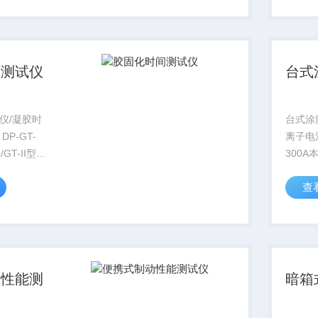
氯化钡
样中的
间测试仪
台式
仪/凝胶时
台式涂
P-GT-
离子电
2/GT-II型凝
300
盘采用超导
正、负
查
，用于测试
适用于
粉末等的凝
小规模
清理时必需
陶瓷类
特殊纳
采...
动性能测
暗箱