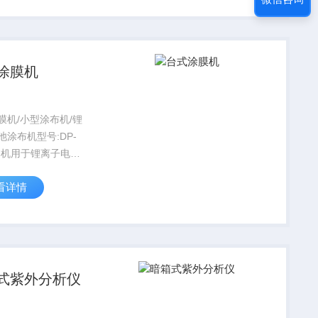
进行沉淀，以测定试
硫含量。
涂膜机
膜机/小型涂布机/锂
池涂布机型号:DP-
A本机用于锂离子电池
极片连续涂敷工序，
看详情
适合高等院校及企业
实验使用；也可用于
薄膜、晶体类薄膜、
米薄膜等；机身全部
式紫外分析仪