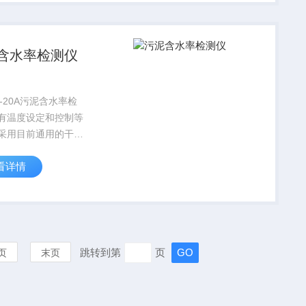
需按一下按键，便知
的机械总振动值...
含水率检测仪
Y-20A污泥含水率检
有温度设定和控制等
采用目前通用的干燥
的快速污泥水分测定
看详情
它采用称重系统称重
采用卤素辐射源快速
品，在干燥过程中，
持续并即时显示样品
跳转到第
页
页
末页