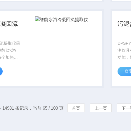
面，只
被检测
冷凝回流
污泥
流提取仪采
DPSF
替代水浴
测仪具
12个加热单
功能，
量的需求；
失重法
查
，水浴温控
仪器，
启动，带磁
取样，
温，且缺水
干燥样
动排水，
水分仪
丢...
 14981 条记录，当前 65 / 100 页
首页
上一页
下一