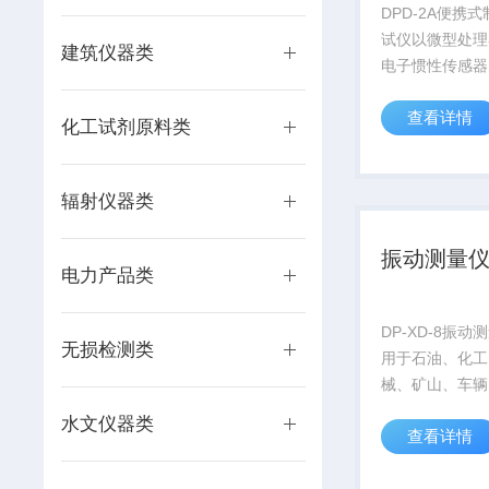
DPD-2A便携
试仪以微型处理
建筑仪器类
电子惯性传感器
的智能化仪器。
查看详情
检测站、机动车
化工试剂原料类
速测试 机动车
制动减速度MF
调时间、制动距
辐射仪器类
测...
振动测量
电力产品类
DP-XD-8振
无损检测类
用于石油、化工
械、矿山、车辆
子等行业。
水文仪器类
查看详情