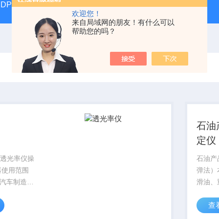
DP17392汽液两相流实验仪
DP/DH807A光磁共振系统DP/D
欢迎您！
来自局域网的朋友！有什么可以
帮助您的吗？
石油
定仪
1型透光率仪操
石油产
器使用范围
弹法）
汽车制造、
滑油、
油产品
查
系将试
烧，用