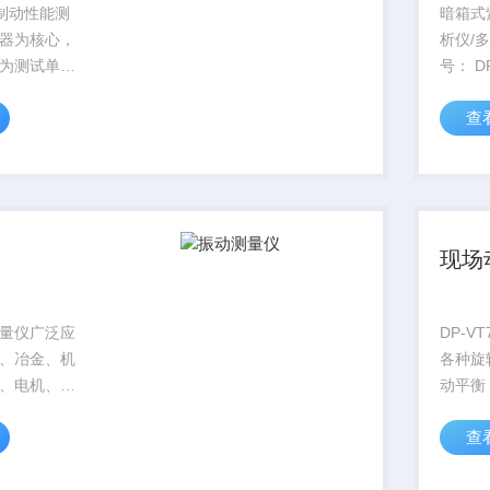
式制动性能测
暗箱式
器为核心，
析仪/
为测试单元
号： DP
用于机动车
介：DP
查
生产企业快
分析仪
充分发出的
200×
DD、制动协
302n
离 等的检
仪
现场
动测量仪广泛应
DP-V
、冶金、机
各种旋
、电机、转
动平衡
的动平
查
VT7
在旋转