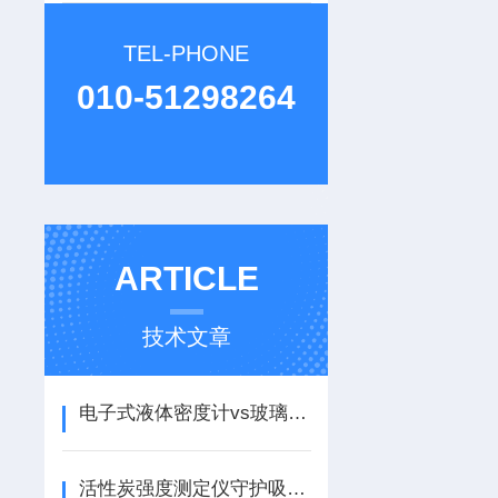
TEL-PHONE
010-51298264
ARTICLE
技术文章
电子式液体密度计vs玻璃浮子式：精度、速度与成本对比
活性炭强度测定仪守护吸附材料的“结构脊梁”