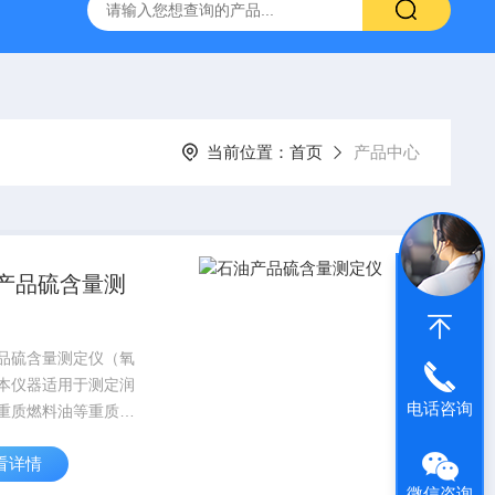
H807A
DP-BCGY-1便携式测仪/测仪
DP-DFYF-10
当前位置：
首页
产品中心
产品硫含量测
品硫含量测定仪（氧
本仪器适用于测定润
电话咨询
重质燃料油等重质石
中的硫含量。此方法
看详情
样在氧弹中进行燃
蒸馏水洗出，然后用
微信咨询