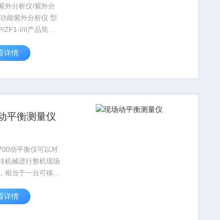
紫外分析仪/紫外分
多功能紫外分析仪 型
/ZF1-I/II产品简
/ZF1-I型多功能紫外
看详情
:透射滤色片：
200mm，波长：
m，反射滤色片：20...
动平衡测量仪
T700动平衡仪可以对
转机械进行整机现场
，相当于一台可移动
衡机。携带方便,DP-
看详情
00型现场动平衡测量仪
机械动平衡检测方