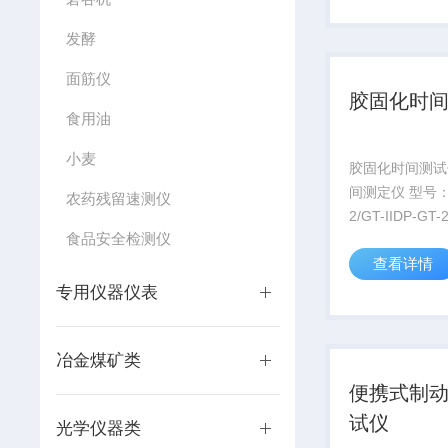
发酵
面筋仪
胶固化时
食用油
小麦
胶固化时间测试
间测定仪 型号：D
农药残留速测仪
2/GT-IIDP-GT-
食品安全检测仪
胶时间测定仪热
查看详情
热耐磨合金材料
半固化片及树脂
专用仪器仪表
胶化时间。配有
的离型剂...
冶金煤矿类
便携式制
试仪
光学仪器类