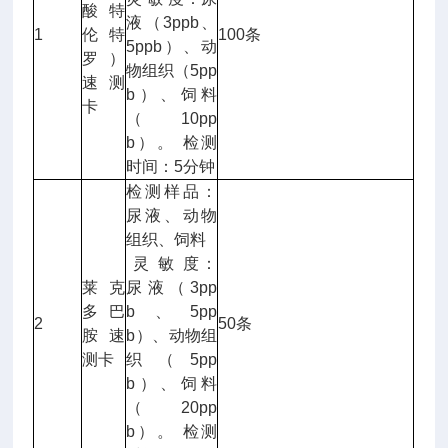
酸特
液（3ppb、
1
伦特
100条
5ppb）、动
罗）
物组织（5pp
速测
b）、饲料
卡
（10pp
b）。 检测
时间：5分钟
检测样品：
尿液、动物
组织、饲料
灵 敏 度：
莱克
尿液（3pp
多巴
b、5pp
2
50条
胺速
b）、动物组
测卡
织（5pp
b）、饲料
（20pp
b）。 检测