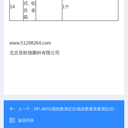
式铝
14
1个
合金
箱
www.51298264.com
北京亚欧德鹏科有限公司
上一个：
DP-JMGZ面筋数测定仪/面筋数量质量测定仪/面筋含量检测仪
返回列表