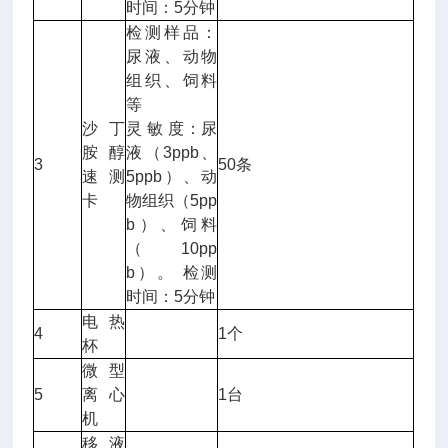
时间：5分钟
检测样品：
尿液、动物
组织、饲料
等
沙丁
灵 敏 度：尿
胺醇
液（3ppb、
3
50条
速测
5ppb）、动
卡
物组织（5pp
b）、饲料
（10pp
b）。 检测
时间：5分钟
电热
4
1个
杯
微型
5
离心
1台
机
移液