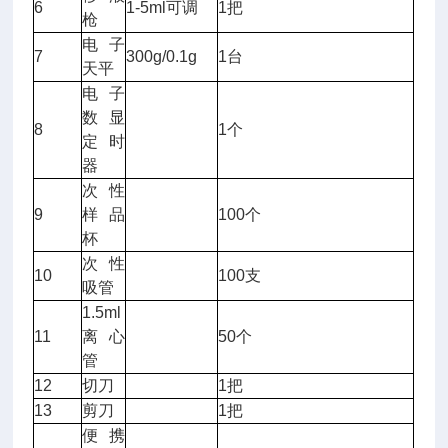
6
1-5ml可调
1把
枪
电子
7
300g/0.1g
1台
天平
电子
数显
8
1个
定时
器
次性
9
样品
100个
杯
次性
10
100支
吸管
1.5ml
11
离心
50个
管
12
切刀
1把
13
剪刀
1把
便携