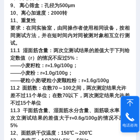
9、 离心筛盒：孔径为500µm
10、离心加速度：2000转
11、重复性
要求：在同实验室，由同操作者使用相同设备，按相
同测试方法，并在短时间内对同被测对象相互立行测
试。
11.1 湿面筋含量：两次立测试结果的差值大于下列给
定数值（r）的情况不应过5%：
——小麦籽粒：r=1.9g/100g；
——小麦粉：r=1.0g/100g；
——硬粒小麦/硬粒小麦颗粒粉：r=1.6g/100g
11.2 面筋数：在数70～100之间，两次测定结果允许
差不过11个单位；在数70以下，两次测定结果允许差
不过15个单位
11.3 干面筋含量、湿面筋水分含量、面筋吸水率：两
次立测试结果的差值大于r=0.6g/100g的情况不应过
5%
电话咨询
12、面筋烘干仪温度：150℃～200℃