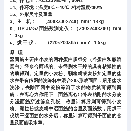
13、作电压：AC220V±5% ，50Hz
14、作环境：温度0℃～40℃ 相对湿度<80%
15、外形尺寸及重量
a、主 机： （400×300×240）mm³ 13kg
b、DP-JMGZ面筋数测定仪：（240×240×200）mm
³ 4kg
c、烘 干 仪： （220×200×65）mm³ 1.5kg
原 理
湿面筋主要由小麦的两种蛋白质组分（谷蛋白和醇溶
蛋白）经水合而成的、未经脱水干燥的具有粘弹性的
物质得到。定量的小麦粉、颗粒粉或麦粉加定量的盐
水在带有筛网的洗涤杯中混合20s形成面团，后用盐水
洗涤，去除面团中淀粉等溶于水的物质就可得到面
筋；在离心力作用下，面筋离心出外表粘附的水分使
分湿面筋穿过筛盒孔板，称量计算后则可得到小麦
粉、颗粒粉或麦粉中湿面筋的含量及面筋数；用烘干
仪烘干湿面筋的水分后，称量计算可得到干面筋的含
量及面筋吸水率。