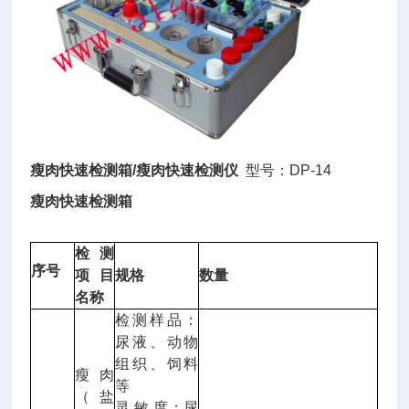
瘦肉快速检测箱/瘦肉快速检测仪
型号：DP-14
瘦肉快速检测箱
检测
序号
项目
规格
数量
名称
检测样品：
尿液、动物
组织、饲料
瘦肉
等
（盐
灵 敏 度：尿