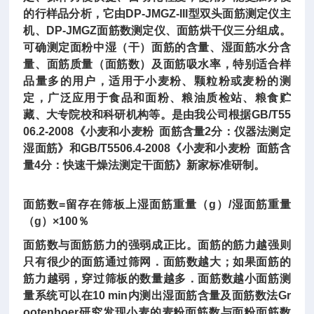
的行样品分析，它由DP-JMGZ-III型双头面筋测定仪主
机、DP-JMGZ面筋数测定仪、面筋烘干仪三分组成。
可确测定面粉中湿（干）面筋的含量、湿面筋水分含
量、面筋质量（面筋数）及面筋吸水率，特别适合样
品量多的用户，适用于小麦粉、颗粒粉或麦粉的测
定，广泛应用于食品和面粉、粮油质检站、粮食贮
藏、大专院校和科研机构等。是由我公司根据GB/T55
06.2-2008《小麦和小麦粉 面筋含量2分：仪器法测定
湿面筋》和GB/T5506.4-2008《小麦和小麦粉 面筋含
量4分：快速干燥法测定干面筋》新家标准研制。
面筋数=留存在筛板上湿面筋重量（g）/湿面筋重量
（g）×100％
面筋数与面筋筋力的强弱成正比。面筋的筋力越强则
只有很少的面筋通过筛网．面筋数越大；如果面筋的
筋力越弱，穿过筛板的数量越多．面筋数越小面筋测
量系统可以在10 min内测出湿面筋含量及面筋数法Gr
ootenboer研究发现小麦的麦粉面筋数与面粉面筋数