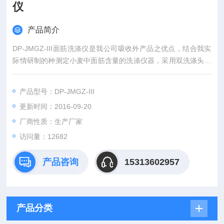
仪
产品简介
DP-JMGZ-III面筋洗涤仪是我公司吸收外产品之优点，结合我实
际情研制的种测定小麦中面筋含量的洗涤仪器，采用双洗涤头，
可同事洗涤两个粉样，尚属内*。具有结构紧凑，外观新颖美观，
采用开关面板，操作方便，自动化成都等特点。
产品型号：DP-JMGZ-III
更新时间：2016-09-20
厂商性质：生产厂家
访问量：12682
产品咨询
15313602957
产品分类