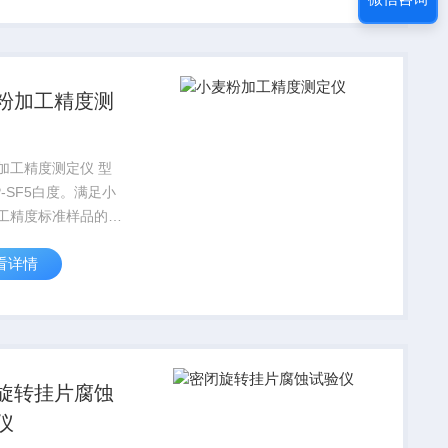
上进行了人工优化，
度调节。
粉加工精度测
加工精度测定仪 型
P-SF5白度。满足小
工精度标准样品的测
合标准《粮油检验
看详情
粉色、麸星的测定》
对面粉加工企业或其
加工企业进行质量控
的帮助。
旋转挂片腐蚀
仪