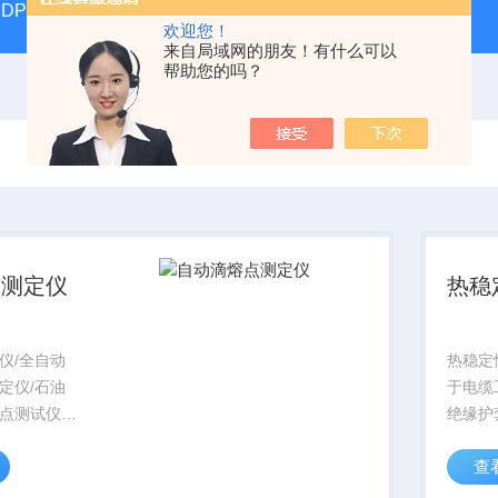
DP17392汽液两相流实验仪
DP/DH807A光磁共振系统DP/D
欢迎您！
来自局域网的朋友！有什么可以
帮助您的吗？
点测定仪
热稳
仪/全自动
热稳定
定仪/石油
于电缆
点测试仪
绝缘护
仪器适用测定石
化温度
查
滴熔点。本
温仪表
加热，单片
定功能