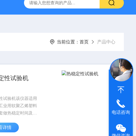
H807A
DP-BCGY-1便携式测仪/测仪
DP-DFYF-10
当前位置：
首页
产品中心
定性试验机
性试验机该仪器适用
工业用软聚乙烯塑料
电话咨询
套做热稳定时间及软
两种试验。该仪器控
看详情
采用了具有PID自整
的智能化仪表，并在
微信咨询