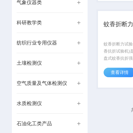
结果；
气象仪器类
科研教学类
蚊香折断
纺织行业专用仪器
蚊香折断力试验
香抗折试验机)
盘式蚊香抗折强
土壤检测仪
参数·外形尺
查看详情
寸:45x40x65C
量:40kg电
空气质量及气体检测仪
源:AC220V15
式:微...
水质检测仪
石油化工类产品