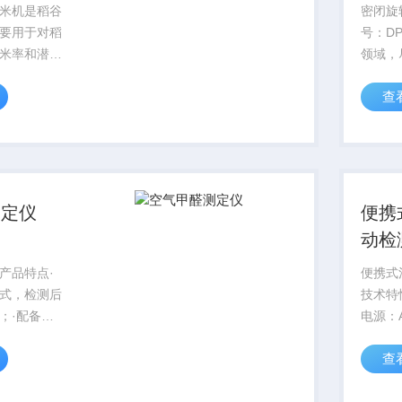
米机是稻谷
密闭旋
要用于对稻
号：DP
米率和潜在
领域，
广泛应用于
迅速，
查
企业、农
是一种
科研院校
认的评
适用于
的评定
质，如..
测定仪
便携
动检
产品特点·
便携式
式，检测后
技术特性
；·配备可
电源：A
复使用，屏
率：30
查
；·可连接
温度： 5~45℃4)使用环
接打印检测
湿度： 10~95%RH (无凝