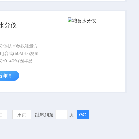
水分仪
分仪技术参数测量方
电容式(50MHz)测量
:0~40%(因样品种
容重:0~999g/L(参
看详情
测量对象 谷物等35个
容量 240mL
跳转到第
页
页
末页