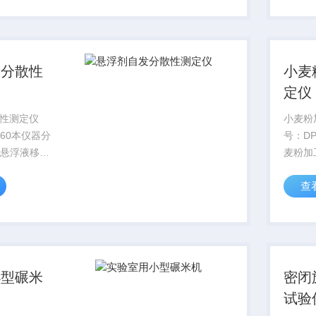
度高。仪器
此基础
，分为制冷
使得温
发分散性
小麦
定仪
性测定仪
小麦粉
160本仪器分
号：D
“悬浮液移
麦粉加
能单元；混
定，符
查
好的样品在
小麦粉
中部为轴心
要求。
°上下颠倒混
它粉类
制有大
小型碾米
密闭
试验