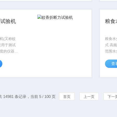
水)
力试验机
粮食
机(又称蚊
粮食水
是用于测试
式 高频
度的仪器，
范围水分
类而异)
查
M ·重
考值)
品种样品
0HZ ·控制方
共 14981 条记录，当前 5 / 100 页
首页
上一页
下一