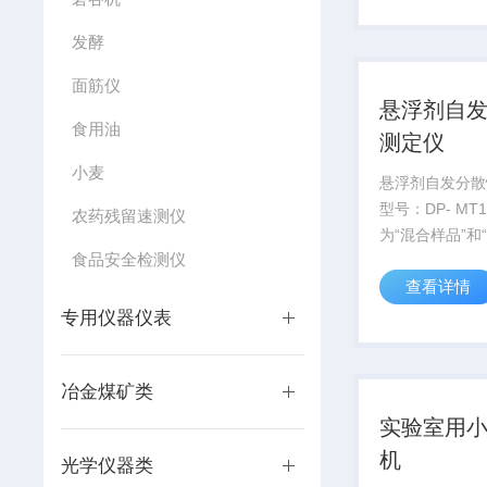
机控温，控温精
发酵
采用分体式结构
机和...
面筋仪
悬浮剂自
食用油
测定仪
小麦
悬浮剂自发分散
型号：DP- MT
农药残留速测仪
为“混合样品”和
食品安全检测仪
出”两个操作功
查看详情
合样品：将配制
1分钟内以量筒
专用仪器仪表
进行30次180
合；
冶金煤矿类
实验室用
机
光学仪器类