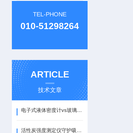
TEL-PHONE
010-51298264
ARTICLE
技术文章
电子式液体密度计vs玻璃浮子式：精度、速度与成本对比
活性炭强度测定仪守护吸附材料的“结构脊梁”