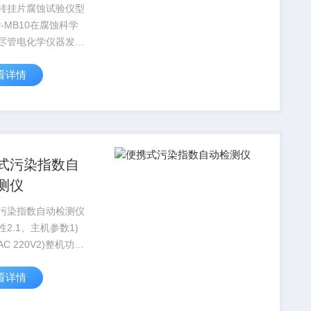
转挂片腐蚀试验仪型
-MB10在腐蚀科学
尽管电化学仪器发展
但旋转挂片失重法仍
看详情
简单、适用并被所确
定方法。该仪器主要
水介质中缓蚀剂性能
，也可用于其它介
.
式污染指数自
测仪
污染指数自动检测仪
2.1、主机参数1)
C 220V2)整机功
W(max)3)使用环境
看详情
境
结