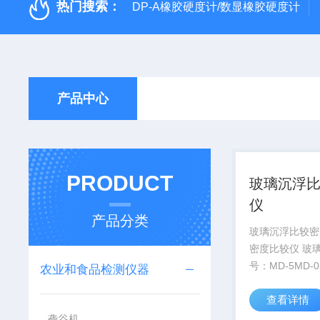
热门搜索：
DP-A橡胶硬度计/数显橡胶硬度计
产品中心
PRODUCT
玻璃沉浮
仪
产品分类
玻璃沉浮比较密
密度比较仪 玻
号：MD-5MD-
农业和食品检测仪器
较密度仪是用于测
查看详情
-3.3g/cm3
孔固体的密度值
砻谷机