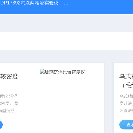
DP17392汽液两相流实验仪
DP/DH807A光磁共振系统DP/D
比较密度
乌式
（毛
法）
度仪 沉浮
乌式粘
璃密度计 型
度计法
05型沉浮比
细管法
定1.1-
141
查
的玻璃或其他无
品粘度控
，亦可以用
控温精度 ±0.05℃