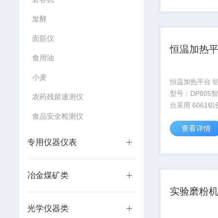
于测定陶瓷或已
发酵
固体表观密度，.
面筋仪
恒温加热
食用油
小麦
恒温加热平台 
型号：DP805
农药残留速测仪
台采用 6061
食品安全检测仪
热板，温度稳定
查看详情
高。广泛应用于
BAG 返修台等
专用仪器仪表
冶金煤矿类
实验磨粉
光学仪器类