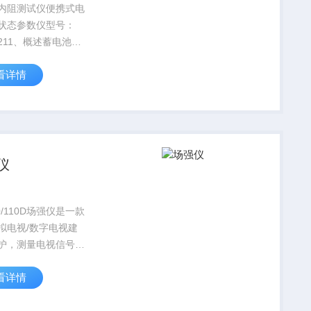
内阻测试仪便携式电
状态参数仪型号：
5211、概述蓄电池导
仪是快速准确测量电
看详情
状态参数的数字存储
能便携式测试仪器。
通过在线测试，能显
录多组电池电压、导
仪
10/110D场强仪是一款
拟电视/数字电视建
护，测量电视信号电
率电平的仪器，在
看详情
V系统日常维护中有广
。