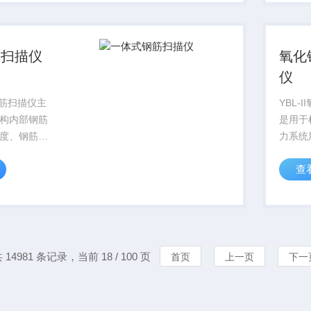
筋扫描仪
氧化
仪
钢筋扫描仪主
YBL-
构内部钢筋
是用于
度、钢筋间
力系统
测试，并且
器MO
查
的分布图，
内部缺
据；主机与
流参考
构，携带及
0.75
快捷；采用
 14981 条记录，当前 18 / 100 页
首页
上一页
下一