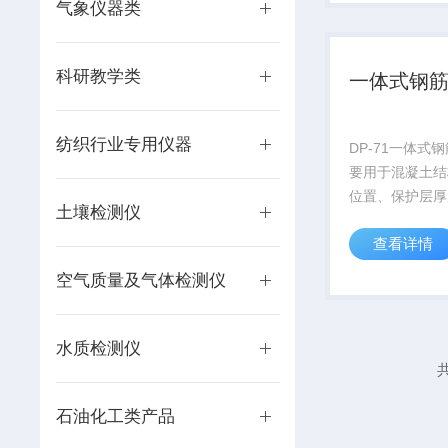
气象仪器类
科研教学类
一体式钢
纺织行业专用仪器
DP-71一体式
要用于混凝土结
位置、保护层厚
土壤检测仪
距及钢筋直径等
查看详情
能绘制整体钢筋
快速提供检测数
空气质量及气体检测仪
传感器一体式结
现场操作方便、
多线...
水质检测仪
共
石油化工类产品