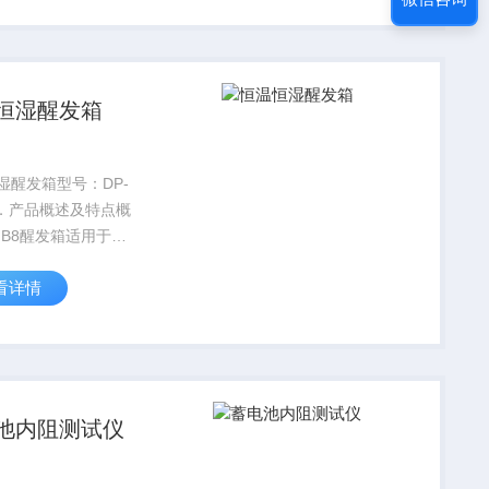
D温控仪控...
恒湿醒发箱
湿醒发箱型号：DP-
一．产品概述及特点概
-FB8醒发箱适用于将
形的面团在要求的温
看详情
度下进行醒发；亦可
列拉伸仪的醒发过
池内阻测试仪