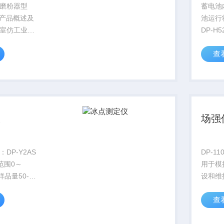
磨粉器型
蓄电池
一．产品概述及
池运行
室仿工业制
DP-H
伸、吹泡等
纳测试
查
池运行
式多功
该仪表
示并记
纳、...
仪
场强
DP-Y2AS
DP-1
范围0～
用于模
*样品量50-
设和维
≤3min
平和功
查
CAT
泛应用