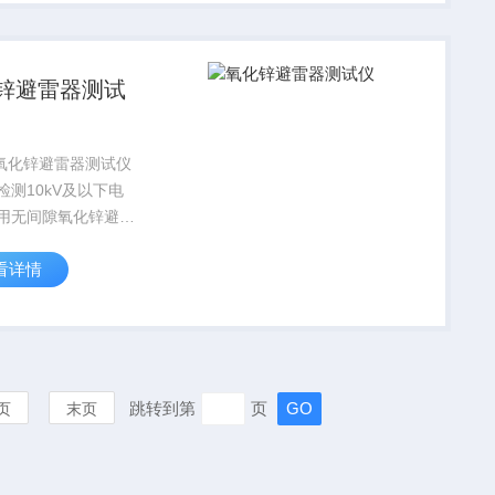
锌避雷器测试
II氧化锌避雷器测试仪
检测10kV及以下电
用无间隙氧化锌避雷
A阀电间接触不良的
看详情
陷，测量MOA的直
电压（U1mA）和
 U1mA下的泄漏电流。
跳转到第
页
页
末页