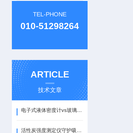
TEL-PHONE
010-51298264
ARTICLE
技术文章
电子式液体密度计vs玻璃浮子式：精度、速度与成本对比
活性炭强度测定仪守护吸附材料的“结构脊梁”