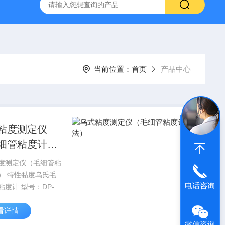
H807A
DP-BCGY-1便携式测仪/测仪
DP-DFYF-10
当前位置：
首页
产品中心
粘度测定仪
细管粘度计
度测定仪（毛细管粘
） 特性黏度乌氏毛
电话咨询
粘度计 型号：DP-
90本仪器适用于测定样
看详情
制温度 25～100℃
控温方式
微信咨询