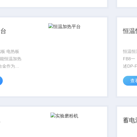
知气孔率的
数显PI
..
平台
恒温
铝板 电热板
恒温恒
智能恒温加热
FB8
铝合金作为发
述DP
，均匀度
揉和成
查
化学实验，
度和湿
。
用于系
程。
机
蓄电