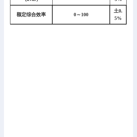
黑
白
土
0.
额定综合效率
0～100
密
5%
度
计
数
显
黑
白
密
度
仪
透
射
式
黑
白
密
度