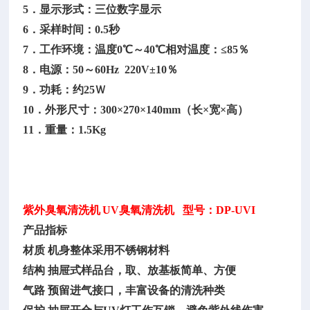
5．显示形式：三位数字显示
6．采样时间：0.5秒
7．工作环境：温度0℃～40℃相对温度：≤85％
8．电源：50～60Hz 220V±10％
9．功耗：约25Ｗ
10．外形尺寸：300×270×140mm（长×宽×高）
11．重量：1.5Kg
紫外臭氧清洗机
UV臭氧清洗机 型号：DP-UVI
产品指标
材质
机身整体采用不锈钢材料
结构
抽屉式样品台，取、放基板简单、方便
气路
预留进气接口，丰富设备的清洗种类