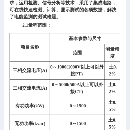
求，运用检测、信号分析等技术，采用了集成电路，
可在线快速检测、计算、显示测试的各项数据，解决
了电能监测的测试难题。
2.1量程范围：
2.
基本参数与尺寸
2
项目名称
主
测量精
范围
机
度
结
0～1000(1000V以上可以外
土0.
构
三相交流电压
(A)
接PT)
2%
指
标
0～5000(500A以上可以外
土
0.
三相交流电流
(A)
1)
接CT)
2%
外
土
0.
形
有功功率
(kW)
0～1500
5%
尺
寸：
土
0.
无功功率
(kvar)
0～1500
2
5%