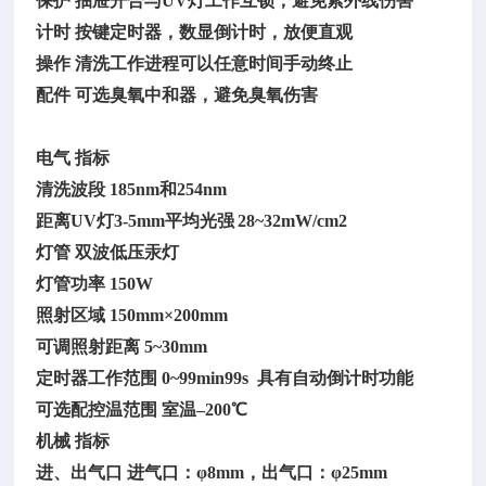
保护
抽屉开合与UV灯工作互锁，避免紫外线伤害
计时
按键定时器，数显倒计时，放便直观
操作
清洗工作进程可以任意时间手动终止
配件
可选臭氧中和器，避免臭氧伤害
电气
指标
清洗波段
185nm和254nm
距离
UV灯3-5mm平均光强
28~32mW/cm2
灯管
双波低压汞灯
灯管功率
150W
照射区域
150mm×200mm
可调照射距离
5~30mm
定时器工作范围
0~99min99s 具有自动倒计时功能
可选配控温范围
室温–200℃
机械
指标
进、出气口
进气口：φ8mm，出气口：φ25mm