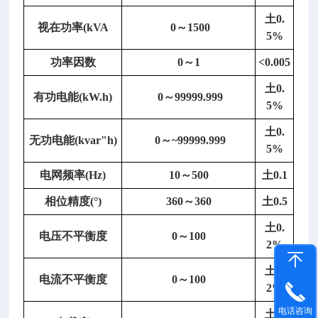
7
土
0.
7
视在功率
(kVA
0～1500
5%
╳
2
功率因数
0～1
<0.005
2
土
0.
7
有功电能
(kW.h)
0～99999.999
5%
╳
9
土
0.
无功电能
(kvar"h)
0～~99999.999
9
5%
m
电网频率
(Hz)
10～500
土
0.1
m
2)
相位精度
(°)
360～360
土
0.5
重
土
0.
量：
电压不平衡度
0～100
2%
≤
3
土
0.
电流不平衡度
0～100
k
2%
g；
电话咨询
土
0.