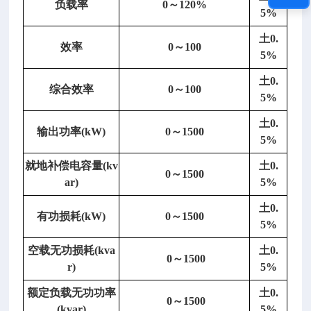
3）
负载率
0～120%
5%
外
壳
土
0.
效率
0～100
材
5%
料：
土
0.
A
综合效率
0～100
5%
B
S
土
0.
输出功率
(kW)
0～1500
工
5%
程
就地补偿电容量
(kv
土
0.
塑
0～1500
ar)
5%
料。
土
0.
有功损耗
(kW)
0～1500
5%
新
空载无功损耗
(kva
土
0.
0～1500
品
r)
5%
数
额定负载无功功率
土
0.
显
0～1500
(kvar)
5%