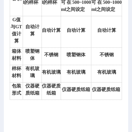
P
l的样杯
l的样杯
可在500~1000
可在500~1000
-
ml之间设定
ml之间设定
M
G值
F
与GT
自动计
3
自动计算
自动计算
自动计算
值计
算
仪
算
器
箱体
喷塑钢
技
不锈钢
喷塑钢体
不锈钢
材料
体
术
指
样杯
有机玻
有机玻璃
有机玻璃
有机玻璃
标
材料
璃
1、
包装
仪器硬
仪器硬质
工
仪器硬质纸箱
仪器硬质纸箱
形式
质纸箱
纸箱
作
电
压：
2
2
0