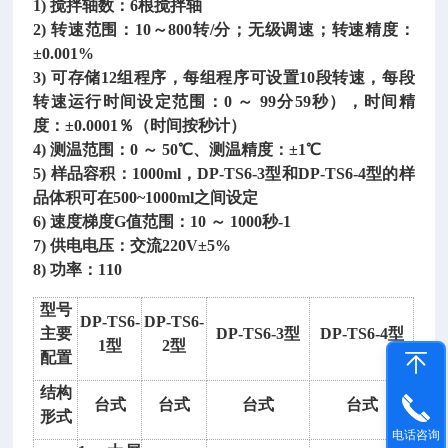
1) 搅拌轴数：6根搅拌轴
2) 转速范围：10～800转/分；无级调速；转速精度：
±0.001%
3) 可存储12组程序，每组程序可设置10段转速，每段
转速运行时间设定范围：0 ～ 99分59秒），时间精
度：±0.0001％（时间按秒计）
4) 测温范围：0 ～ 50℃、测温精度：±1℃
5) 样品容积：1000ml，DP-TS6-3型和DP-TS6-4型的样
品体积可在500~1000ml之间设定
6) 速度梯度G值范围：10 ～ 1000秒-1
7) 供电电压：交流220V±5%
8) 功率：110
型号
DP-TS6-
DP-TS6-
主要
DP-TS6-3型
DP-TS6-4型
1型
2型
配置
结构
台式
台式
台式
台式
形式
电话咨询
密