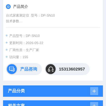
产品简介
台式尿素测定仪 型号：DP-SN10
技术参数
1、.测量范围：0～4.00mg/L（超过可稀释测定）或0-10mg/L
2、低检出限：0.06mg/L
产品型号：DP-SN10
3、小分辨率：0.01mg/L
更新时间：2026-05-22
4、示值误差： ≤±5%
厂商性质：生产厂家
访问量：155
产品咨询
15313602957
产品分类
相关文章