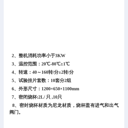
V
±1
0%
5
0
z
±5%
2、整机消耗功率小于3KW
3、温控范围：20℃-80℃±1℃
4、转速：40～160转/分±2转/分
5、试验挂片套数：10套分2组
6、外形尺寸：1200×650×1100mm
7、密闭烧杯:2L/ 只 ,10只
8、密封烧杯材质为尼龙材质，烧杯盖有进气和出气
阀门。