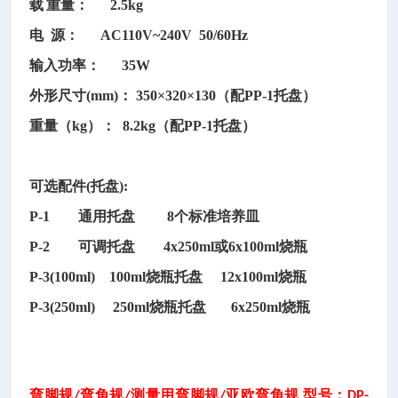
载
重量：
2.5kg
电
源： AC110V~240V 50/60Hz
输入功率：
35W
外形尺寸
(mm)： 350×320×130（配PP-1托盘）
重量（
kg）： 8.2kg（配PP-1托盘）
可选配件
(托盘):
P-1 通用托盘 8个标准培养皿
P-2 可调托盘 4x250ml或6x100ml烧瓶
P-3(100ml) 100ml烧瓶托盘 12x100ml烧瓶
P-3(250ml) 250ml烧瓶托盘 6x250ml烧瓶
弯脚规
弯角规
测量用弯脚规
亚欧弯角规 型号：
/
/
/
DP-