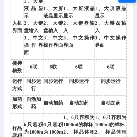
1、大屏
闭
液晶显
1、大屏
1、大屏液晶
1、大屏液晶
旋
示
液晶显示
显示
显示
转
人机
2、大键
2、大键
2、大键盘输
2、大键盘输
挂
界面
盘输入
盘输入
入
入
片
3、中文
3、中文
3、中文操作
3、中文操作
腐
操作界
操作界面
界面
界面
蚀
面
实
搅拌
验
6联
6联
6联
6联
轴数
仪
蚀
运行
同步运
同步运行
同步运行
同步运行
率
方式
行
检
加药
自动加
测
自动加药
自动加药
自动加药
形式
药
仪
型
1、6只容积为
1、6只容积为
号：
6只容积
6只容积
1000ml的样杯
1000ml的样杯
样品
D
为1000m
为1000m
2、 样品体积
2、 样品体积
容积