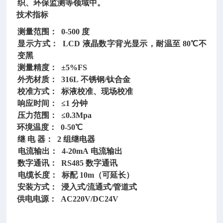
织、环保监测等领域中。
技术指标
测量范围：
0-500 度
显示方式：
LCD 液晶数字背光显示，耐温至 80℃不
变黑
测量精度：
±5%FS
外壳材质：
316L 不锈钢/钛合金
校准方式：
标液校准、现场校准
响应时间：
≤1 分钟
压力范围：
≤0.3Mpa
环境温度：
0-50℃
继
电
器：
2 组继电器
电流输出：
4-20mA 电流输出
数字通讯：
RS485 数字通讯
电缆长度：
标配 10m（可延长）
安装方式：
浸入式/流通式/管道式
供电电源：
AC220V/DC24V