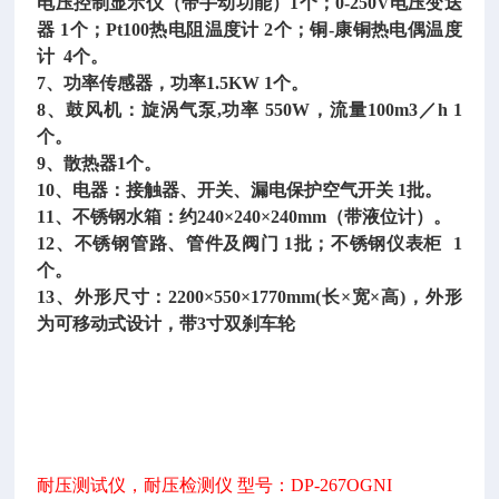
电压控制显示仪（带手动功能）1个；0-250V电压变送
器 1个；Pt100热电阻温度计 2个；铜-康铜热电偶温度
计 4个。
7、功率传感器，功率1.5KW 1个。
8、鼓风机：旋涡气泵,功率 550W，流量100m3／h 1
个。
9、散热器1个。
10、电器：接触器、开关、漏电保护空气开关 1批。
11、不锈钢水箱：约240×240×240mm（带液位计）。
12、不锈钢管路、管件及阀门 1批；不锈钢仪表柜 1
个。
13、外形尺寸：2200×550×1770mm(长×宽×高)，外形
为可移动式设计，带3寸双刹车轮
耐压测试仪，耐压检测仪
型号：
DP-267OGNI