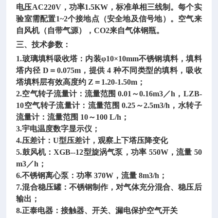
电压
AC220V，功率1.5KW，标准单相三线制。每个实
验室需配置1~2个接地点（安全地及信号地）。空气来
自风机（自带气源），CO2来自气体钢瓶。
三、技术参数：
1.玻璃填料吸收塔：内装φ10×10mm不锈钢填料，填料
塔内径 D＝0.075m，提供 4 种不同类型的填料，吸收
塔填料层有效高度约 Z＝1.20-1.50m；
2.空气转子流量计：流量范围 0.01～0.16m3／h，LZB-
10空气转子流量计：流量范围 0.25～2.5m3/h，水转子
流量计：流量范围 10～100 L/h；
3.宇电温度数字显示仪；
4.压差计：U型压差计，观察上下塔压降变化
5.鼓风机：XGB--12型旋涡气泵，功率 550W，流量 50
m3／h；
6.不锈钢离心泵：功率 370W，流量 8m3/h；
7.混合稳压罐：不锈钢制作，对气体充分混合、稳压后
输出；
8.正泰电器：接触器、开关、漏电保护空气开关