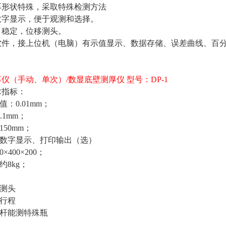
边厚形状特殊，采取特殊检测方法
时数字显示，便于观测和选择。
确、稳定，位移测头。
带软件，接上位机（电脑）有示值显示、数据存储、误差曲线、百
仪（手动、单次）/数显底壁测厚仪 型号：DP-1
术指标：
值：0.01mm；
.1mm；
150mm；
：数字显示、打印输出（选）
×400×200；
约8kg；
移测头
量行程
测杆能测特殊瓶