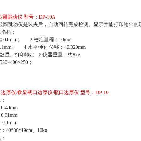
圆跳动仪 型号：DP-10A
型数显圆跳动仪是装夹后，自动回转完成检测、显示并能打印输出
术指标：
0.01mm； 2.校准量程：10mm
.1mm； 4.水平/垂向位移：40/320mm
：数显、打印输出 6.仪器重量：约8kg
30×400×250；
边厚仪/数显瓶口边厚仪/瓶口边厚仪 型号：DP-10
数：
0-40mm
0.01mm
0.1mm
40*38*19cm、10kg
点：