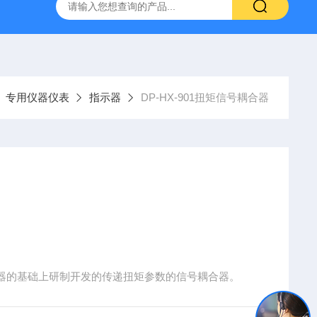
H807A
DP-BCGY-1便携式测仪/测仪
DP-DFYF-10
专用仪器仪表
指示器
DP-HX-901扭矩信号耦合器
器的基础上研制开发的传递扭矩参数的信号耦合器。