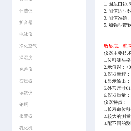
1. 因瓶口
评选仪
2. 测值适
3. 测值准
扩音器
5. 加强型
电泳仪
净化空气
数显底、壁厚
仪器主要技
温湿度
1.位移测头格
2.示值误：<0
色差仪
3.仪器量程：
变压器
4.显示输出
5.外形尺寸610
读数仪
6.仪器重量：
仪器特点：
钢瓶
1.长寿命位
报警器
2.较大的测
3.配不同的
乳化机