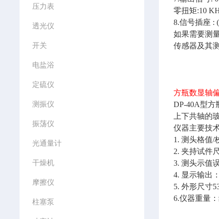
压力表
零扭矩:10 
8.信号插座 : (
透光仪
如果需要测
开关
传感器及其测
电盐浴
定硫仪
方瓶数显轴偏
测振仪
DP-40A
上下共轴的
振荡仪
仪器主要技
1. 测头格值/
光通量计
2. 夹持试件尺
干燥机
3. 测头示值误：
4. 显示输
摩擦仪
5. 外形尺寸53
6.仪器重量：
柱塞泵