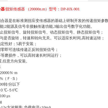
合器
/扭矩传感器 （20000n.m）型号：DP-HX-901
耦合器是在标准测扭应变传感器的基础上研制开发的传递扭矩参
功能;2能源及信号非接触传递功能,3输出信号数字化功能。
静止扭矩信号、旋转扭矩信号、动态扭矩信号、静态扭矩信号；
时与是否旋转，转速和转向无关。可以适应长时间,高转速运转；
，稳定性好；5易于安装；
复调零即可连续传递正反转扭矩信号；
流环等磨损件，可以高转速长时间运行；
位置,任意方向安装。
标
20000Ｎ·m
.5%（Ｆ·Ｓ）
000转/分以下
：０℃-５0℃
100 μs
g
0-12v方波频率; 负载电流<10mA.