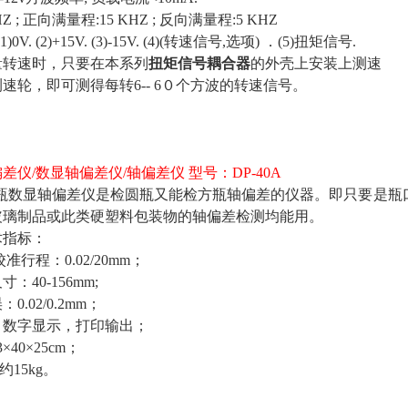
KHZ ; 正向满量程:15 KHZ ; 反向满量程:5 KHZ
1)0V. (2)+15V. (3)-15V. (4)(转速信号,选项) ．(5)扭矩信号.
量转速时，只要在本系列
扭矩信号耦合器
的外壳上安装上测速
速轮，即可测得每转6-- 6０个方波的转速信号。
差仪/数显轴偏差仪/轴偏差仪 型号：DP-40A
型方瓶数显轴偏差仪是检圆瓶又能检方瓶轴偏差的仪器。即只要是
玻璃制品或此类硬塑料包装物的轴偏差检测均能用。
术指标：
校准行程：0.02/20mm；
寸：40-156mm;
0.02/0.2mm；
出：数字显示，打印输出；
×40×25cm；
约15kg。