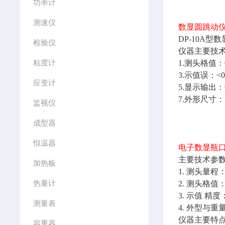
功率计
测速仪
数显圆跳动仪/
DP-10A
检验仪
仪器主要技
粘度计
1.测头格值：
3.示值误：<0
应变计
5.显示输出
7.外形尺寸：5
监视仪
成型器
恒温器
电子数显瓶口
主要技术参
加热板
1. 测头量程：
热量计
2. 测头格值：
3. 示值 精度：
测量表
4. 外型与重量：
仪器主要特
容重器