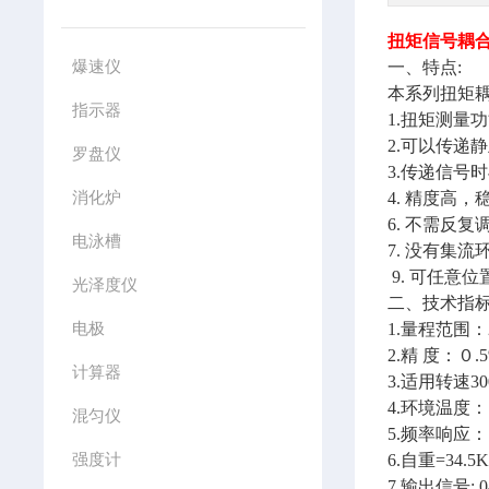
扭矩信号耦
爆速仪
一、特点:
本系列扭矩
指示器
1.扭矩测量
2.可以传递
罗盘仪
3.传递信号
消化炉
4. 精度高
6. 不需反
电泳槽
7. 没有集
9. 可任意
光泽度仪
二、技术指
电极
1.量程范围：
2.精 度：０
计算器
3.适用转速3
4.环境温度
混匀仪
5.频率响应：
强度计
6.自重=34.5K
7.输出信号: 