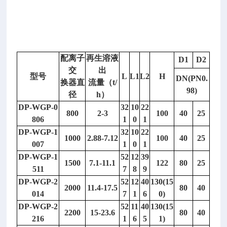
s
i
z
e
配离子
再生溶液
D1
D2
交
出
型号
L
L1
L2
H
DN(PN0.
换器直
流量（
t/
98)
径
h）
DP-WGP-0
32
10
22
800
2-3
100
40
25
806
1
0
1
DP-WGP-1
32
10
22
1000
2.88-7.12
100
40
25
007
1
0
1
回
弹
DP-WGP-1
52
12
39
1500
7.1-11.1
122
80
25
/
仪
511
7
8
9
混
DP-WGP-2
52
12
40
130(15
2000
11.4-17.5
80
40
凝
014
7
1
6
0)
土
DP-WGP-2
52
11
40
130(15
2200
15-23.6
80
40
数
216
1
6
5
1)
字