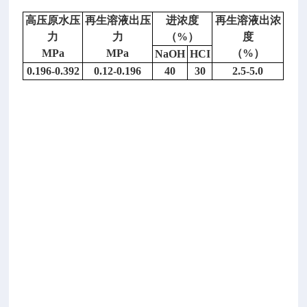
流
高压原水压
再生溶液出压
进浓度
再生溶液出浓
量
力
力
（
%）
度
及
MPa
MPa
（
%）
NaOH
HCI
主
0.196-0.392
0.12-0.196
40
30
2.5-5.0
要
结
构
尺
寸：
f
l
o
w
r
a
t
e
&