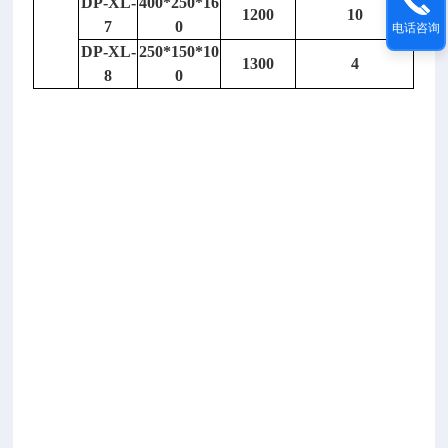
DP-XL-
400*250*16
1200
10
质
7
0
电话咨询
仪/
DP-XL-
250*150*10
1300
4
高
8
0
速
分
散
均
质
器
型
号：
D
P
-
F
J
2
0