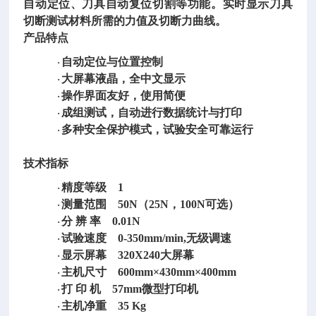
自动定位、刀具自动复位切割等功能。实时显示刀具
切断测试材料所需的力值及切断力曲线。
产品特点
自动定位与位置控制
·
大屏幕液晶，全中文显示
·
操作界面友好，使用简便
·
成组测试，自动进行数据统计与打印
·
多种安全保护模式，试验安全可靠运行
·
技术指标
精度等级
1
·
测量范围
50N（25N，100N可选）
·
分
辨
率
0.01N
·
试验速度
0-350mm/min,无级调速
·
显示屏幕
320X240大屏幕
·
主机尺寸
600mm×430mm×400mm
·
打
印
机
57mm微型打印机
·
主机净重
35 Kg
·