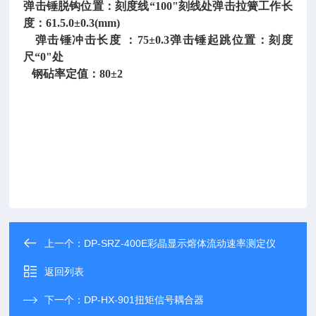
弹击锤脱钩位置：刻度线
“100"刻线处弹击拉簧工作长
度：61.5.0±0.3(mm)
弹击锤冲击长度 ：75±0.3弹击锤起跳位置：刻度
尺“0"处
钢砧率定值：80±2
上一个：
DP-SRZ-400E彩晶显示熔体流动速率测定仪
返回列表
下一个：
DP-HX-901扭矩信号耦合器