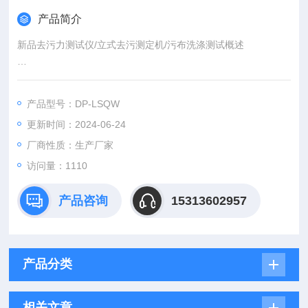
产品简介
新品去污力测试仪/立式去污测定机/污布洗涤测试概述
立式去污测定机主要用于洗涤剂研究及生产行业，对洗涤剂进行
性能测定、评价、配方研究、再沉积实验、酶制剂去污效能评价
产品型号：DP-LSQW
以及生产过程中的质量监控等多方面。在立式去污测定机上配套
更新时间：2024-06-24
相应餐具洗涤剂去污评价附件，即可用于高、中、低泡各类餐具
洗涤剂去污力测定和评价。
厂商性质：生产厂家
访问量：1110
产品咨询
15313602957
产品分类
相关文章