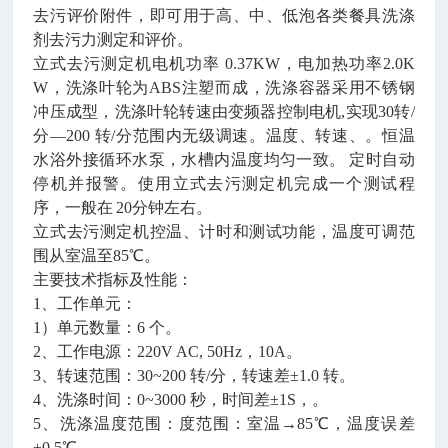
去污评价附件，即可用于高、中、低泡各类餐具洗涤
剂去污力测定和评价。
立式去污测定机电机功率
0.37KW，电加热功率2.0K
W，洗涤叶轮为ABS注塑而成，洗涤容器采用不锈钢
冲压成型，洗涤叶轮转速由变频器控制电机,实现30转/
分—200 转/分范围内无级调速。温度、转速、。恒温
水浴外接循环水泵，水槽内温度均匀一致。
定时自动
停机并报警。使用立式去污测定机完成一个测试程
序，一般在
20分钟左右。
立式去污测定机控温、计时和测试功能，温度可调范
围从室温至
85℃。
主要技术指标及性能：
1、工作单元：
1）单元数量：6 个。
2、工作电源：220V AC, 50Hz，10A。
3、转速范围：30~200 转/分，转速差±1.0 转。
4、洗涤时间：0~3000 秒，时间差±1S，。
5、洗涤温度范围：度范围：室温→85℃，温度误差
±0.5℃