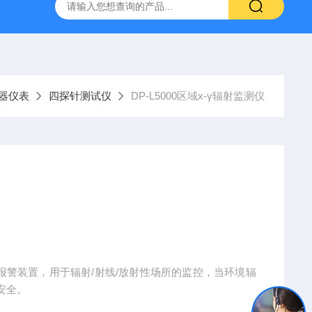
H807A
DP-BCGY-1便携式测仪/测仪
DP-DFYF-10
器仪表
四探针测试仪
DP-L5000区域x-γ辐射监测仪
测报警装置，用于辐射/射线/放射性场所的监控，当环境辐
安全。