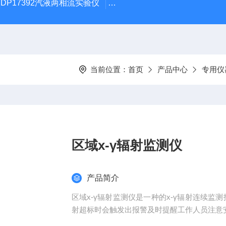
DP17392汽液两相流实验仪
DP/DH807A光磁共振系统DP/D
当前位置：
首页
产品中心
专用仪
区域x-γ辐射监测仪
产品简介
区域x-γ辐射监测仪是一种的x-γ辐射连续监
射超标时会触发出报警及时提醒工作人员注意