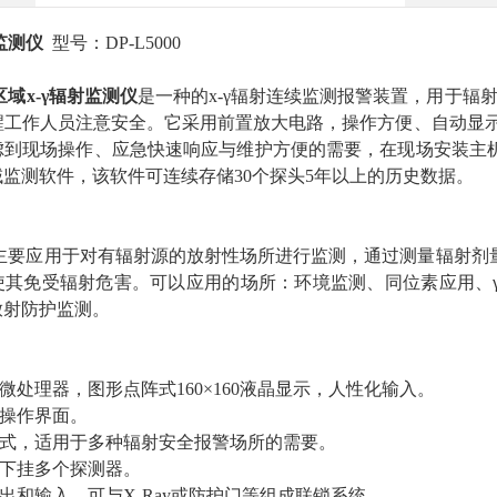
射监测仪
型号：DP-L5000
区域
x-γ辐射监测仪
是一种的
x-γ辐射连续监测报警装置，用于辐
醒工作人员注意安全。它采用前置放大电路，操作方便、自动显示
虑到现场操作、应急快速响应与维护方便的需要，在现场安装主
监测软件，该软件可连续存储30个探头5年以上的历史数据。
00型主要应用于对有辐射源的放射性场所进行监测，通过测量辐
使其免受辐射危害。可以应用的场所：环境监测、同位素应用、
放射防护监测。
式微处理器，图形点阵式160×160液晶显示，人性化输入。
式操作界面。
模式，适用于多种辐射安全报警场所的需要。
可下挂多个探测器。
输出和输入，可与X-Ray或防护门等组成联锁系统。