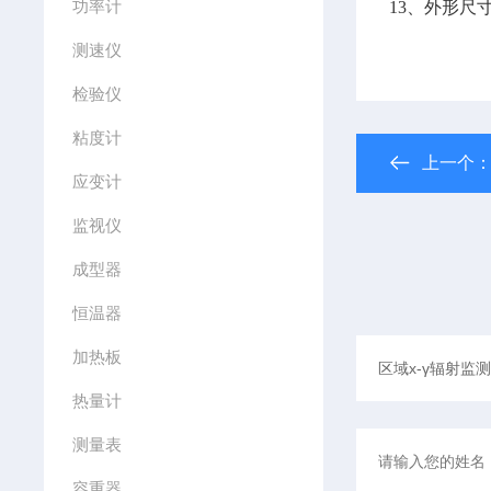
功率计
13、外形尺寸
测速仪
检验仪
粘度计
上一个
应变计
监视仪
成型器
恒温器
加热板
热量计
测量表
容重器