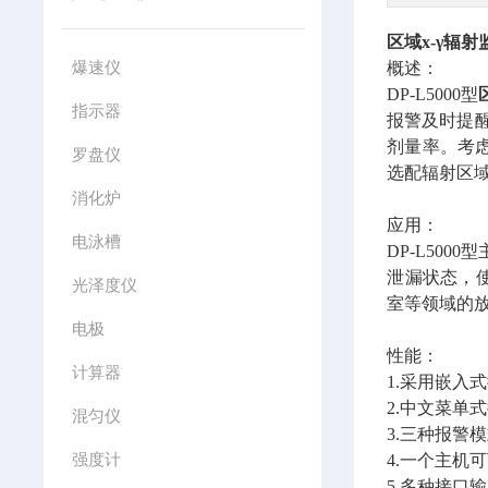
区域
x-γ辐
爆速仪
概述：
DP-L5000型
指示器
报警及时提
剂量率。考
罗盘仪
选配辐射区域
消化炉
应用：
电泳槽
DP-L50
泄漏状态，
光泽度仪
室等领域的
电极
性能：
计算器
1.采用嵌入
2.中文菜单
混匀仪
3.三种报警
强度计
4.一个主机
5.多种接口