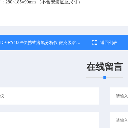
：280×185×90mm （不含安装底座尺寸）
：
DP-RY100A便携式溶氧分析仪 微克级溶解氧检测仪
返回列表
在线留言