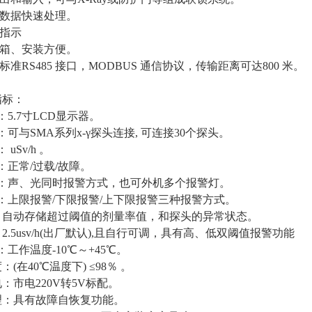
，数据快速处理。
障指示
控箱、安装方便。
标准RS485 接口，MODBUS 通信协议，传输距离可达800 米。
指标：
5.7寸LCD显示器。
可与SMA系列x-γ探头连接, 可连接30个探头。
uSv/h 。
：正常/过载/故障。
式：声、光同时报警方式，也可外机多个报警灯。
：上限报警/下限报警/上下限报警三种报警方式。
: 自动存储超过阈值的剂量率值，和探头的异常状态。
 2.5usv/h(出厂默认),且自行可调，具有高、低双阈值报警功能
工作温度-10℃～+45℃。
：(在40℃温度下) ≤98％ 。
：市电220V转5V标配。
理：具有故障自恢复功能。