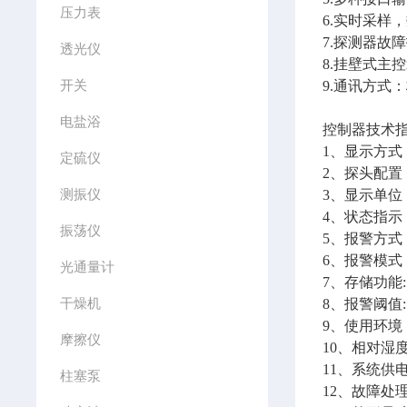
压力表
6.实时采样
7.探测器故
透光仪
8.挂壁式主
开关
9.通讯方式：
电盐浴
控制器技术
1、显示方式：
定硫仪
2、探头配置：
测振仪
3、显示单位： 
4、状态指示
振荡仪
5、报警方
6、报警模式
光通量计
7、存储功能
干燥机
8、报警阈值:
9、使用环境：
摩擦仪
10、相对湿度
11、系统供电
柱塞泵
12、故障处