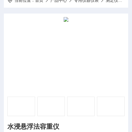
当前位置：
首页
产品中心
专用仪器仪表
测定仪
DP
水浸悬浮法容重仪