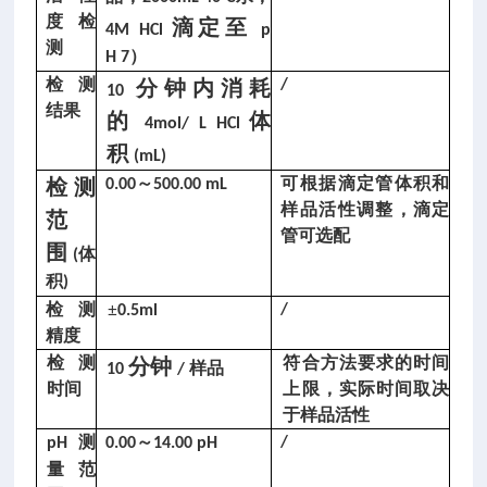
磨
度检
滴定至
4M HCl
p
损
测
）
H 7
指
检测
分钟内消耗
/
10
结果
数
的
体
4mol/ L HCl
测
积
(mL)
定
～
可根据滴定管体积和
检测
0.00
500.00 mL
仪
样品活性调整，滴定
/
范
管可选配
煤
围
体
(
磨
积
)
损
检测
±
/
0.5ml
指
精度
数
检测
符合方法要求的时间
分钟
样品
10
/
测
时间
上限，实际时间取决
定
于样品活性
仪/
测
～
/
pH
0.00
14.00 pH
磨
量范
损