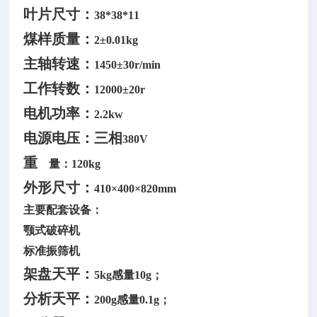
叶片尺寸：
38*38*11
煤样质量：
2±0.01kg
主轴转速：
1450±30r/min
工作转数：
12000±20r
电机功率：
2.2kw
电源电压：三相
380V
重
量：120kg
外形尺寸：
410×400×820mm
主要配套设备：
颚式破碎机
标准振筛机
架盘天平：
5kg感量10g；
分析天平：
200g感量0.1g；