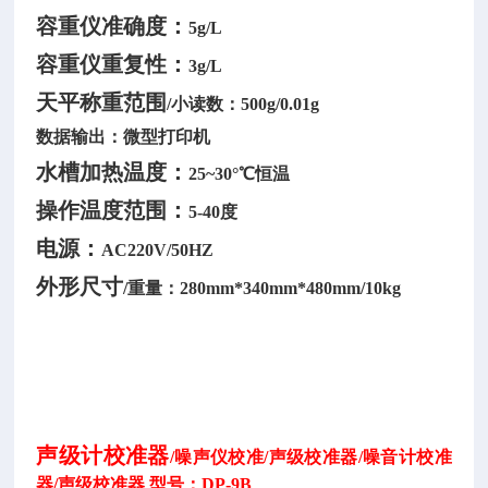
容重仪准确度：
5g/L
容重仪重复性：
3g/L
天平称重范围
/小读数：500g/0.01g
数据输出：微型打印机
水槽加热温度：
25~30°℃恒温
操作温度范围：
5-40度
电源：
AC220V/50HZ
外形尺寸
/重量：280mm*340mm*480mm/10kg
声级计校准器
/噪声仪校准/声级校准器/噪音计校准
器/声级校准器 型号：DP-9B