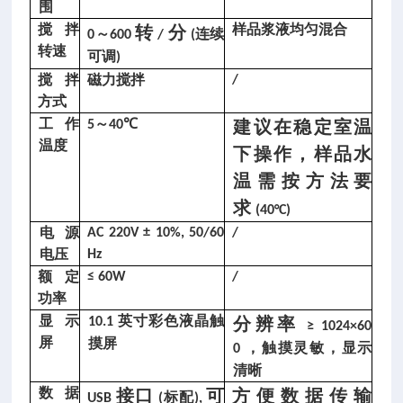
围
指
搅拌
样品浆液均匀混合
转
分
数
～
连续
0
600
/
(
转速
仪 
可调
)
P
搅拌
磁力搅拌
/
-
方式
1
工作
～
℃
建议在稳定室温
5
40
5
温度
下操作，样品水
4
温需按方法要
5
求
8
(40°C)
产
电源
AC 220V ± 10%, 50/60
/
品
电压
Hz
概
额定
≤ 60W
/
述：
功率
显示
英寸彩色液晶触
分辨率
10.1
煤
≥ 1024×60
屏
摸屏
，触摸灵敏，显示
0
的
清晰
磨
数据
接口
可
方便数据传输
标配
USB
(
),