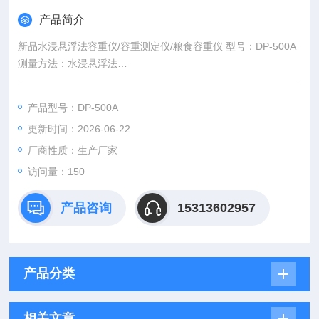
产品简介
新品水浸悬浮法容重仪/容重测定仪/粮食容重仪 型号：DP-500A
测量方法：水浸悬浮法
测定品种：颗粒状粮食
样品水份范围：≤50%
产品型号：DP-500A
容重仪准确度：5g/L
更新时间：2026-06-22
容重仪重复性：3g/L
厂商性质：生产厂家
访问量：150
产品咨询
15313602957
产品分类
相关文章