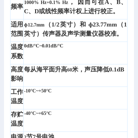
， 因而可在
A
、
B
、
1000
% Hz
+0.1% Hz
频率
抗
C
、
D
或线性频率计权上进行校正。
乳
适用
（
1/2
英寸）和
ɸ23.77mm
（
1
ɸ12.7mm
化
范围
英寸）传声器及声学测量仪器校准。
测
定
0dB/°C~0.01dB/°C
温度
仪
系数
/
抗
高度
每从海平面升高
米，声压降低
0.1dB
60
乳
影响
化
自
-10°C~+50°C
工作
动
测
温度
定
-40°C~+65°C
存贮
仪/
石
温度
油
电源
节
7
号电池
产
2