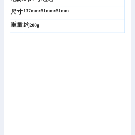
品
137mmx51mmx51mm
尺寸
和
合
重量
约
200g
成
液
抗
乳
化
测
定
仪
型
号：
D
P
-
9
0