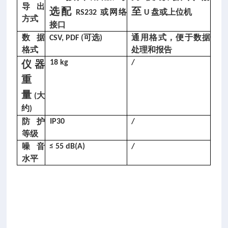
损
导出
选配
至
或网络
盘或上位机
RS232
U
指
方式
接口
数
数据
可选
通用格式，便于数据
CSV, PDF (
)
测
格式
处理和报告
定
仪器
18 kg
/
仪
重
是
量
大
(
依
约
)
防护
IP30
/
据
等级
《
噪音
≤ 55 dB(A)
/
的
水平
磨
损
指
数