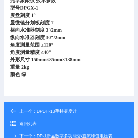
光学象限仪
技术参数
型号
DPGX-1
度盘刻度
1°
显微镜分划板刻度
1′
横向水准器刻度
3′/2mm
纵向水准器刻度
30″/2mm
角度测量范围
±120°
角度测量精度
≤40″
外形尺寸
150mm×85mm×138mm
重量
2kg
颜色
绿
上一个：
DPDH-13手持雾度计
返回列表
下一个：
DP-1新品数字多功能交/直流峰值电压表