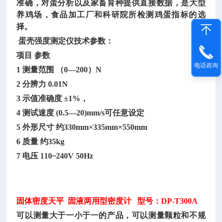
准确，对蛋分析以及家畜育种提供直接数据，是大型
养鸡场，食品加工厂和科研院所检测鸡蛋指标的选
择。
蛋壳强度测定仪技术参数：
项目
参数
电话咨询
1 测量范围 （0—200）N
2 分辨力 0.01N
3 示值准确度 ±1%，
4 测试速度 (0.5—20)mm/s可任意设定
5 外形尺寸 约330mm×335mm×550mm
6 质量 约35kg
7 电压 110~240V 50Hz
固体密度天平
固液两用型密度计 型号：DP-T300A
可以测量大于一小于一的产品，可以测量颗粒和不规