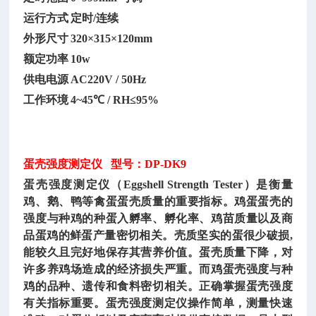
运行方式
定时
/连续
外形尺寸
320×315×120mm
额定功率
10w
供电电源
AC220V / 50Hz
工作环境
4~45℃ / RH≤95%
蛋壳强度测定仪
型号：DP-DK9
蛋壳强度测定仪（
Eggshell Strength Tester）是衡量
鸡、鹅、鸭等禽蛋蛋壳质量的重要指标。鸡蛋蛋壳的
强度与种鸡的种蛋入孵率、孵化率、鸡苗质量以及商
品蛋鸡的鲜蛋产量密切相关。壳质坚实的蛋很少破损,
能较久且完好地保存其营养价值。蛋壳质量下降，对
许多养鸡场造成的经济损失严重。而鸡蛋壳强度与种
鸡的品种、遗传和食料密切相关。正确掌握蛋壳强度
有关指标重要。蛋壳强度测定仪操作简单，测量快速