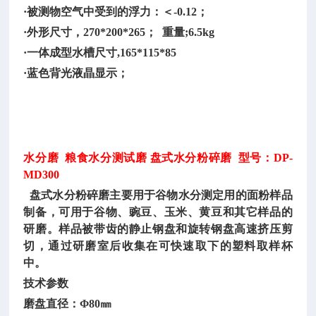
·被测物空气中受到的浮力：＜-0.12；
·外形尺寸，270*200*265； 重量;6.5kg
·一体成型水槽尺寸,165*115*85
·蓝色背光液晶显示；
水分磨
粮食水分测试磨 盘式水分粉碎磨 型号：DP-
MD300
盘式水分粉碎磨主要用于谷物水分测定用的面粉样品
制备，可用于谷物、豌豆、玉米、黄豆和其它样品的
研磨。样品被带齿的静止钢盘和旋转钢盘高速挤压剪
切，通过研磨室后收集在可快速取下的塑料取样杯
中。
技术参数
磨盘直径：
Φ80㎜