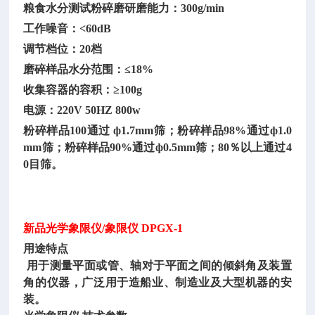
粮食水分测试粉碎磨研磨能力：
300g/min
工作噪音：
<60dB
调节档位：
20档
磨碎样品水分范围：
≤18%
收集容器的容积：
≥100g
电源：
220V 50HZ 800w
粉碎样品
100通过 ф1.7mm筛；粉碎样品98%通过ф1.0
mm筛；粉碎样品90%通过ф0.5mm筛；80％以上通过4
0目筛。
新品光学象限仪
/象限仪 DPGX-1
用途特点
用于测量平面或管、轴对于平面之间的倾斜角及装置
角的仪器，广泛用于造船业、制造业及大型机器的安
装。