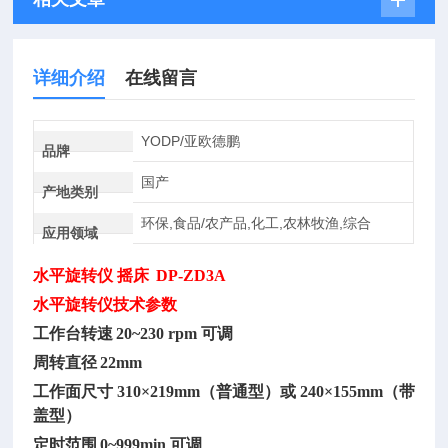
详细介绍
在线留言
YODP/亚欧德鹏
品牌
国产
产地类别
环保,食品/农产品,化工,农林牧渔,综合
应用领域
水平旋转仪
摇床
DP-ZD3A
水平旋转仪
技术参数
工作台转速
20~230 rpm 可调
周转直径
22mm
工作面尺寸
310×219mm（普通型）或 240×155mm（带
盖型）
定时范围
0~999min 可调