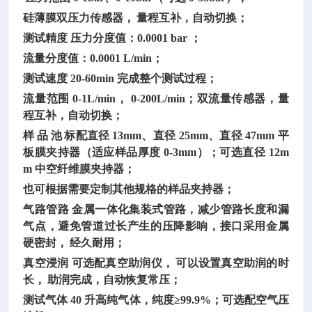
硅薄膜双压力传感器，
量程互补，自动切换；
测试精度
压力分度值：0.0001 bar ；
流量分度值：
0.0001 L/min；
测试速度
20-60min 完成整个测试过程；
流量范围
0-1L/min， 0-200L/min；双流量传感器，量
程互补，自动切换；
样
品
池
标配直径
13mm、直径 25mm、直径 47mm 平
板膜夹持器（适应样品厚度 0-3mm）；可选直径 12m
m 中空纤维膜夹持器；
也可根据需要定制其他规格的样品夹持器；
气路管路
金属一体化集装式管路，减少管路长度和漏
气点，避免管道过长产生的压降影响，接口采用金属
硬密封，
经久耐用；
真空浸润
可选配真空助润仪，
可以设置真空助润的时
长，
助润完成，自动恢复常压；
测试气体
40 升高纯气体，纯度≥99.9%；可选配空气压