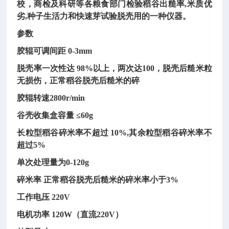
校，商检及科研等各粮食部门检验稻谷出糙率,米质优
劣,种子生活力和快速芽试验脱壳用的一种仪器。
参数
胶辊可调间距
0-3mm
脱壳率一次性达
98%以上，两次达100，脱壳后糙米粒
无损伤，正常稻谷脱壳后糙米的碎
胶辊转速
2800r/min
谷壳收集盒容量
≤60g
长粒型稻谷碎米率不超过
10%,其余粒型稻谷碎米率不
超过5%
单次处理量为
0-120g
碎米率
正常稻谷脱壳后糙米的碎米率小于
3%
工作电压
220V
电机功率
120W（直流220V）