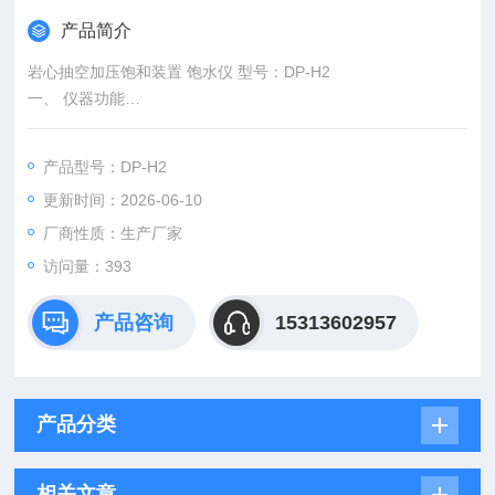
产品简介
岩心抽空加压饱和装置 饱水仪 型号：DP-H2
一、 仪器功能
将岩心抽空，再加高压，使岩心充份饱和实验流体。
二、 设备参数
产品型号：DP-H2
1、 真空度：-0.098
更新时间：2026-06-10
2、 工作压力：＜50Mpa
3、 样品室尺寸：¢120x250mm
厂商性质：生产厂家
访问量：393
产品咨询
15313602957
产品分类
相关文章