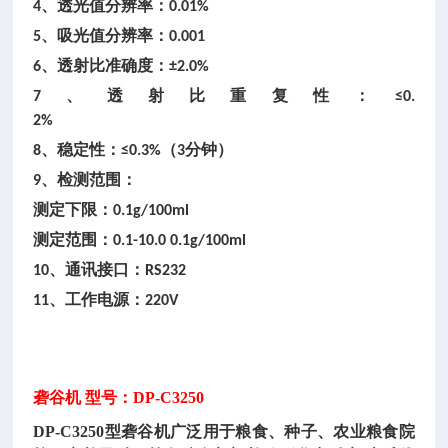
、透光值分辨率：
4
0.01%
、吸光值分辨率：
5
0.001
、透射比准确度：
6
±2.0%
、透射比重复性：
7
≤0.
2%
、稳定性：
（
分钟）
8
≤0.3%
3
、检测范围：
9
测定下限：
0.1g/100ml
测定范围：
0.1-10.0 0.1g/100ml
、通讯接口：
10
RS232
、工作电源：
11
220V
砻谷机
型号：
DP-C3250
DP-C3250型砻谷机广泛用于粮食、种子、农业粮食院