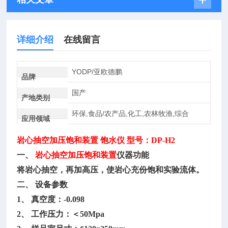
详细介绍
在线留言
YODP/亚欧德鹏
品牌
国产
产地类别
环保,食品/农产品,化工,农林牧渔,综合
应用领域
岩心抽空加压饱和装置
饱水仪 型号：DP-H2
一、
岩心抽空加压饱和装置
仪器功能
将岩心抽空，再加高压，使岩心充份饱和实验流体。
二、
设备参数
1、 真空度：-0.098
2、 工作压力：＜50Mpa