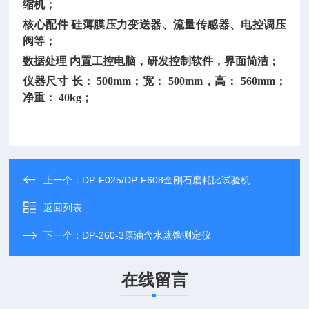
缩机；
核心配件
硅薄膜压力变送器、流量传感器、电控调压
阀等；
数据处理
内置工控电脑，研发控制软件，界面简洁；
仪器尺寸
长：
500mm；宽： 500mm，高： 560mm；
净重： 40kg；
上一个：
DP-F025/DP-F608金刚石磨耗比试验机
返回列表
下一个：
DP-260-3原油含水蒸馏测定仪
在线留言