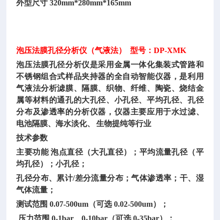
外型尺寸
320mm*280mm*165mm
泡压法膜孔径分析仪（气液法）
型号：DP-XMK
泡压法膜孔径分析仪是采用金属一体化集装式管路和
不锈钢组合式样品夹持器的全自动智能仪器，是利用
气液法分析滤膜、隔膜、织物、纤维、陶瓷、烧结金
属等材料的通孔的大孔径、小孔径、平均孔径、孔径
分布及渗透率的分析仪器，仪器主要应用于水过滤、
电池隔膜、海水淡化、
生物提纯等行业
技术参数
主要功能
泡点直径（大孔直径）；平均流量孔径（平
均孔径）；小孔径；
孔径分布、累计
/差分流量分布；气体渗透率；干、湿
气体流量；
测试范围
0.07-500um（可选 0.02-500um）；
压力范围 0-1bar、0-10bar（可选 0-35bar）；