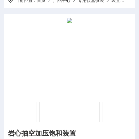
当前位置：
首页
产品中心
专用仪器仪表
装置
DP-
岩心抽空加压饱和装置