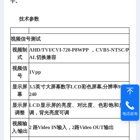
手。
技术参数
视频信号测试
视频制
AHD/TVI/CVI-720-P8WPP
，
CVBS-NTSC/P
深
式
AL切换兼容
视
视频信
测
1Vpp
号
试
显示屏
3.5英寸大屏幕数字LCD彩色屏幕,分辨率960 x
仪
幕
240
号：
D
显示屏
LCD显示屏的亮度、对比度、色彩饱和度可
P
调整
调，背光亮度可调
电话咨询
-
视频输
0
2 路Video IN输入，2路Video OUT输出
入
/输出
3
A