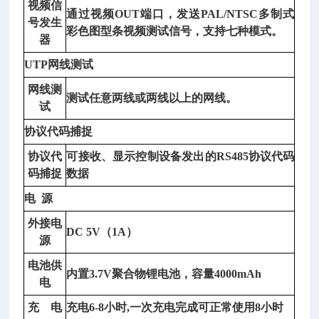
视频信
运
通过视频
OUT端口，发送PAL/NTSC多制式
号发生
动
彩色图型条视频测试信号，支持七种模式。
器
的
感
UTP网线测试
知
网线测
能
测试任意两线或两线以上的网线。
试
力，
是
协议代码捕捉
视
协议代
可接收、显示控制设备发出的
RS485协议代码
觉
码捕捉
数据
功
能
电
源
的
外接电
主
DC 5V（1A）
源
要
指
电池供
内置
3.7V聚合物锂电池，容量4000mAh
标。
电
技
充
电
充电
6-8小时,一次充电完成可正常使用8小时
术