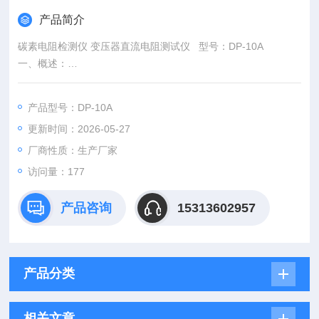
产品简介
碳素电阻检测仪 变压器直流电阻测试仪 型号：DP-10A
一、概述：
直流电阻是测试变压器电机制造中半成品、成品出厂试验、安
装、交接试验及电力部门预防性试验的项目，能有效发现变压器
产品型号：DP-10A
线圈的选材、焊接、连接部位松动、缺股、断线等制造缺陷和运
更新时间：2026-05-27
行后存在的隐患。
厂商性质：生产厂家
访问量：177
产品咨询
15313602957
产品分类
相关文章