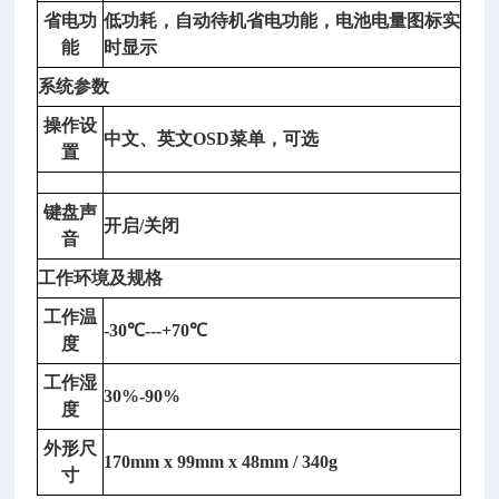
省电功
低功耗，自动待机省电功能，电池电量图标实
参
能
时显示
数：
移
系统参数
动
操作设
中文、英文
OSD菜单，可选
杆
置
的
范
键盘声
围：
开启
/关闭
音
相
对
工作环境及规格
中
工作温
心
-30℃---+70℃
度
零
位
工作湿
30%-90%
±8
度
0
外形尺
m
170mm x 99mm x 48mm / 340g
寸
m