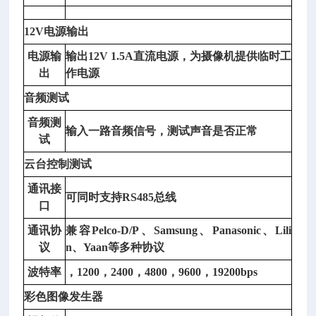
深
12V电源输出
视
检
电源输
输出
12V 1.5A直流电源，为摄像机提供临时工
测
出
作电源
仪
音频测试
用
于
音频测
输入一路音频信号，测试声音是否正常
检
试
测
云台控制测试
被
试
通讯接
可同时支持
RS485总线
者
口
辨
通讯协
兼容
Pelco-D/P、Samsung、Panasonic、Lili
别
议
n、Yaan等多种协议
物
波特率
，
1200，2400，4800，9600，19200bps
体
深
彩色图像发生器
度