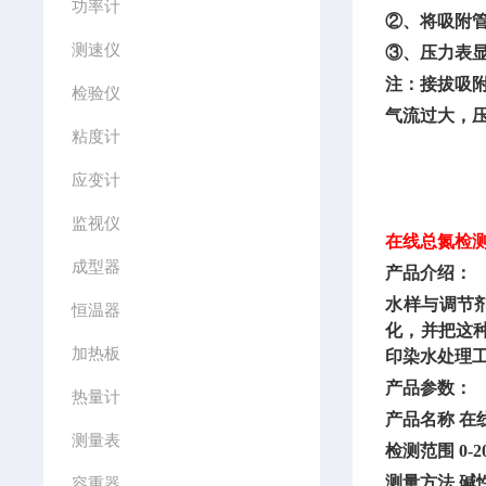
功率计
②、将吸附管
测速仪
③、压力表
注：接拔吸
检验仪
气流过大，
粘度计
应变计
监视仪
在线总氮检
成型器
产品介绍：
水样与调节
恒温器
化，并把这
加热板
印染水处理
产品参数：
热量计
产品名称
在
测量表
检测范围
0-2
测量方法
碱
容重器