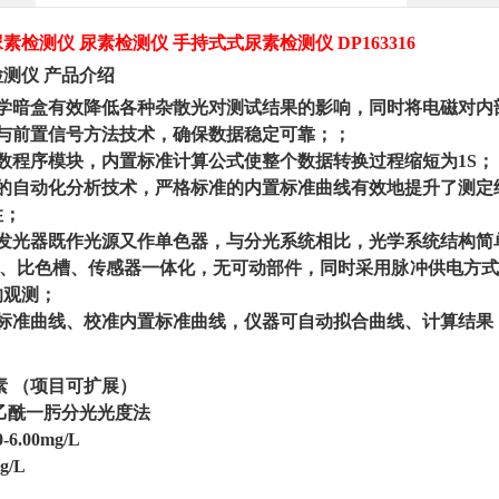
尿素检测仪
尿素检测仪
手持式式尿素检测仪
DP163316
检测仪
产品介绍
光学暗盒有效降低各种杂散光对测试结果的影响，同时将电磁对内
统与前置信号方法技术，确保数据稳定可靠；；
数程序模块，内置标准计算公式使整个数据转换过程缩短为1S；
法的自动化分析技术，严格标准的内置标准曲线有效地提升了测定
性；
体发光器既作光源又作单色器，与分光系统相比，光学系统结构简
器、比色槽、传感器一体化，无可动部件，同时采用脉冲供电方式
响观测；
建标准曲线、校准内置标准曲线，仪器可自动拟合曲线、计算结果
素
（项目可扩展）
乙酰一肟分光光度法
0-6.00mg/L
g/L