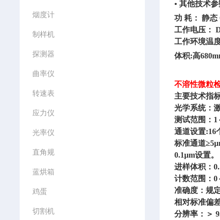
• 其他技术
烟度计
功
耗：
静态
工作电压：
制样机
工作环境温
探测器
体积
:高680m
曲率仪
不溶性微粒
转速表
主要技术指
光学系统：
应力仪
测试范围：
1
通道设置
:1
光率仪
标准通道
≥5
直角规
0.1μm设置。
进样体积：
0
蓝烘箱
计数范围：
0
准确度：规
鸡蛋
相对标准偏
切割机
分辨率：＞