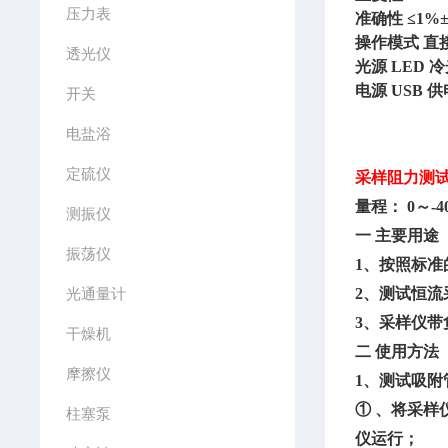
压力表
准确性
≤1%±
操作模式
直
透光仪
光源
LED
电源
USB 
开关
电盐浴
定硫仪
采样阻力测
量程：
0～-4
测振仪
一
主要用途
振荡仪
1、按照
标准
光通量计
2、测试恒
3、采样仪
干燥机
二
使用方法
摩擦仪
1、测试吸附管
① 、将采样
柱塞泵
仪运行；