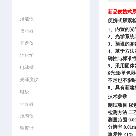
新品
便携式
爆速仪
便携式尿素
1、内置的
指示器
2、光学系
罗盘仪
3、预设的参
4、基于方
消化炉
确性与标准
5、采用固
电泳槽
6光源/单色
光泽度仪
不足也不影
8、具有新
电极
技术参数
计算器
测试项目
尿
检测方法
二
混匀仪
测量范围
0.0
分辨率
0.01m
强度计
重复性
≤1%