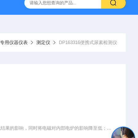
H807A
DP-BCGY-1便携式测仪/测仪
DP-DFYF-10
专用仪器仪表
测定仪
DP163316便携式尿素检测仪
试结果的影响，同时将电磁对内部电炉的影响降至低；
稳定可靠；；