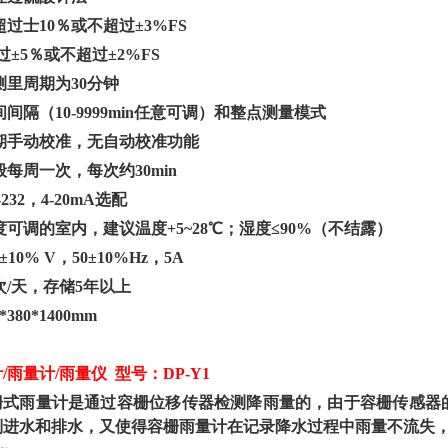
过士10％或不超过±3%FS
过
±5％或不超过±2%FS
测里周期为30分钟
间隔（10-9999min任意可调）和整点测量模式
期手动校准，无自动校准功能
每周一次，每次约30min
-232，4-20mA选配
可调的室内，建议温度+5~28℃；湿度≤90%（不结露）
±10% V，50±10%Hz，5A
次/天，存储5年以上
*380*1400mm
计
/雨量计/雨量仪 型号：DP-Y1
容栅式雨量计是通过容栅位移传器检测降雨量的，由于容栅传感器
制进水和排水，又使得容栅雨量计在记录降水过程中雨量不流失