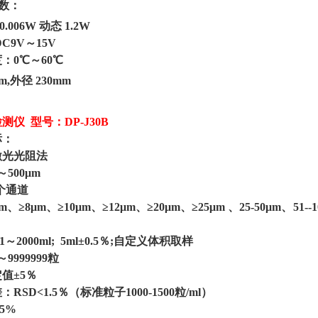
参数：
0.006W 动态 1.2W
DC9V～15V
度：
0℃～60℃
m,外径 230mm
检测仪
型号：
DP-J30B
标：
激光光阻法
～500μm
6个通道
μm、≥8μm、≥10μm、≥12μm、≥20μm、≥25μm 、25-50μm、5
.1～2000ml; 5ml±0.5％;自定义体积取样
～9999999粒
定值
±5％
差：
RSD<1.5％（标准粒子1000-1500粒/ml）
95%