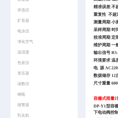
精准误差
不超
评选仪
重复性
不超
扩音器
测量周期
小
采样周期
时间
电泳仪
校准周期
定
净化空气
维护周期
一般
温湿度
输出信号
RS
环境要求
温度
色差仪
电
源 AC220
变压器
数据储存
12
尺寸重量
600
读数仪
钢瓶
容栅式雨量
报警器
DP-Y1型
下电动阀控
乳化机