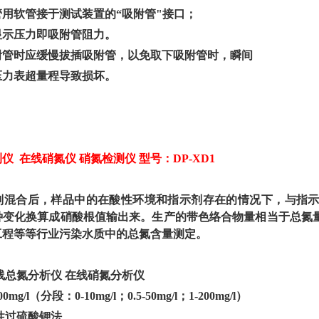
用软管接于测试装置的“吸附管"接口；
显示压力即吸附管阻力。
附管时应缓慢拔插吸附管，以免取下吸附管时，瞬间
压力表超量程导致损坏。
测仪
在线硝氮仪 硝氮检测仪 型号：DP-XD1
剂混合后，样品中的在酸性环境和指示剂存在的情况下，与指
种变化换算成硝酸根值输出来。生产的带色络合物量相当于总氮
工程等等行业污染水质中的总氮含量测定。
线总氮分析仪 在线硝氮分析仪
00mg/l（分段：0-10mg/l；0.5-50mg/l；1-200mg/l）
性过硫酸钾法