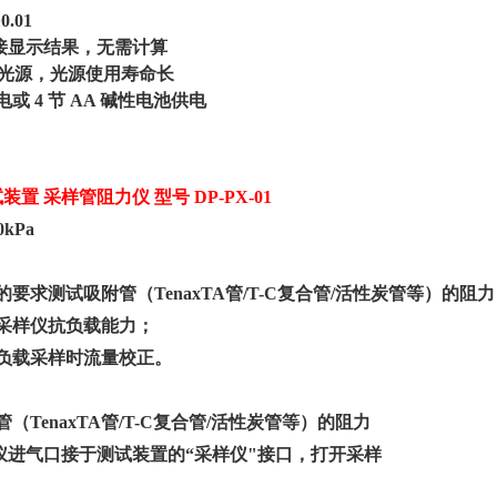
0.01
接显示结果，无需计算
 冷光源，光源使用寿命长
供电或 4 节 AA 碱性电池供电
试装置
采样管阻力仪
型号
DP-PX-01
0kPa
的要求测试吸附管（
TenaxTA管/T-C复合管/活性炭管等）的阻
流采样仪抗负载能力；
带负载采样时流量校正。
（TenaxTA管/T-C复合管/活性炭管等）的阻力
仪进气口接于测试装置的“采样仪"接口，打开采样