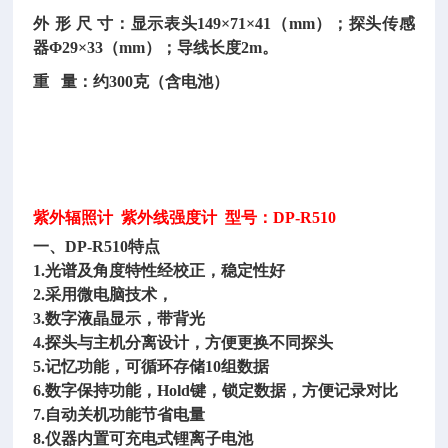
外
形
尺
寸：显示表头
149×71×41（mm）；探头传感
器Φ29×33（mm）；导线长度2m。
重
量：约300克（含电池）
紫外辐照计
紫外线强度计 型号：DP-R510
一、
DP-R510特点
1.光谱及角度特性经校正，稳定性好
2.采用微电脑技术，
3.数字液晶显示，带背光
4.探头与主机分离设计，方便更换不同探头
5.记忆功能，可循环存储10组数据
6.数字保持功能，Hold键，锁定数据，方便记录对比
7.自动关机功能节省电量
8.仪器内置可充电式锂离子电池