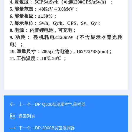
4. 灵敏度： 5CPS/uSv/h（可选1200CPS/uSv/h）；
5. 能量范围： 48KeV～3.0MeV；
6. 能量相应：≤±30%；
7. 显示单位： Sv/h、Gy/h、CPS、Sv、Gy；
8. 电源： 内置锂电池，可充电；
9. 功耗： 整机耗电≤120mW（不含显示器背光耗
电）；
10. 重量尺寸： 280g ( 含电池 )，165*72*38(mm)；
11. 工作温度：-10℃-50℃ ；
上一个：
DP-Q500低流量空气采样器
返回列表
下一个：
DP-2000B吴茵混调器