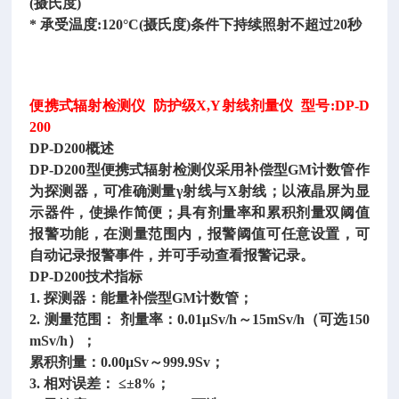
(摄氏度)
* 承受温度:120°C(摄氏度)条件下持续照射不超过20秒
便携式辐射检测仪
防护级X,Y射线剂量仪 型号:DP-D
200
DP-D200概述
DP-D200型便携式辐射检测仪采用补偿型GM计数管作
为探测器，可准确测量γ射线与X射线；以液晶屏为显
示器件，使操作简便；具有剂量率和累积剂量双阈值
报警功能，在测量范围内，报警阈值可任意设置，可
自动记录报警事件，并可手动查看报警记录。
DP-D200技术指标
1. 探测器：能量补偿型GM计数管；
2. 测量范围： 剂量率：0.01μSv/h～15mSv/h（可选150
mSv/h）；
累积剂量：
0.00μSv～999.9Sv；
3. 相对误差： ≤±8%；