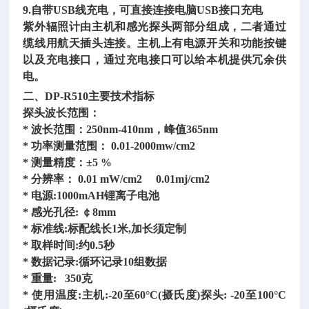
9.自带USB线充电，可直接连接电脑USB接口充电
紫外辐照计由主机和感光探头两部分组成，二者通过
缆线用航天插头连接。主机上有电源开关和功能按键
以及充电接口，通过充电接口可以给本机提供冗余供
电。
二、
DP-R510主要技术指标
探头波长范围：
* 波长范围：250nm-410nm，峰值365nm
* 功率测量范围： 0.01-2000mw/cm2
* 测量精度：±5 %
* 分辨率： 0.01 mW/cm2
0.01mj/cm2
* 电源:1000mAH锂离子电池
* 感光孔径: ￠8mm
* 标准线:标配线长1米,加长须定制
* 取样时间:约0.5秒
* 数据记录:循环记录10组数据
* 重量: 350克
* 使用温度:主机:-20至60°C(摄氏度)探头: -20至100°C