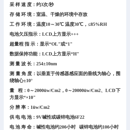
采
样
速
度：约
3次/秒
存
储
环
境：室温、干燥的环境中存放
工
作
环
境：温度
10～30℃ 温度30℃，≤85%RH
电池欠压指示：
LCD上方显示+++
超量程
指
示：显示
“OL"或“1"
数据保持功能：
LCD上方显示“H"
测
量
波
长：
254±10nm
测
量
角
度：以垂直于传感器感应面的垂线为轴心，围
绕轴心
±10°
量
程：0～2000ūw/Cm2，0～20000ūw/Cm2、LCD下
方显示“×10"
分
辨 率：1ūw/Cm2
供
电
电
池：
9V碱性或碳锌电池6F22
电
池
寿
命：碱性电池约
200小时 碳锌电池约100小时