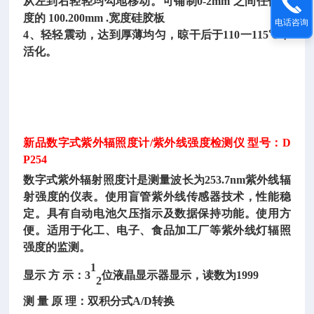
从左到右轻轻均勾地移动。可铺制0-2mm 之间任像厚
度的 100.200mm .宽度硅胶板
电话咨询
4、轻轻震动，达到厚薄均匀，晾干后于110一115℃中
活化。
新品数字式紫外辐照度计
/紫外线强度检测仪 型号：D
P254
数字式紫外辐射照度计是测量波长为
253.7nm紫外线辐
射强度的仪表。使用盲管紫外线传感器技术，性能稳
定。具有自动电池欠压指示及数据保持功能。使用方
便。适用于化工、电子、食品加工厂等紫外线灯辐照
强度的监测。
1
显示
方
示：
3
位液晶显示器显示，读数为
1999
2
测
量
原
理：双积分式
A/D转换