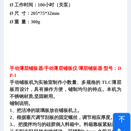
Ø 工作时间：100小时（关泵）
Ø 尺 寸：205*75*32mm
Ø 重 量：300g
手动薄层铺板器
/手动薄层铺板仪/薄层铺板器
型号：
D
P-1
手动铺板机为实验室制作小数量、多规格的
TLC薄层
板而设计，具有操作方便，铺制均匀的特点。本机为
不锈钢材质,坚固耐用。
铺制说明。
1、把洁净的玻璃板放在铺板机上。
2、根据塞尺调节刮板的固定螺丝，调节相应厚度。
3.、把搅拌均匀的硅胶倒入料箱中。料箱靠板紧贴边线