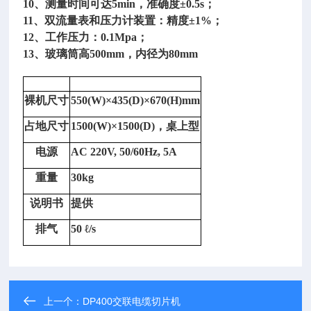
10、测量时间可达5min，准确度±0.5s；
11、双流量表和压力计装置：精度±1%；
12、工作压力：0.1Mpa；
13、玻璃筒高500mm，内径为80mm
裸机尺寸
550(W)×435(D)×670(H)mm
占地尺寸
1500(W)×1500(D)，桌上型
电源
AC 220V, 50/60Hz, 5A
重量
30kg
说明书
提供
排气
50 ℓ/s
上一个：
DP400交联电缆切片机