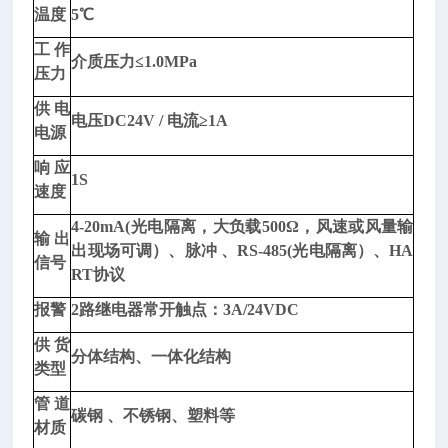
脂
温度
5℃
粘
工作
附
介质压力≤1.0MPa
压力
性
测
供电
电压DC24V / 电流≥1A
试
电源
仪
响应
1S
型
速度
号：
4-20mA(光电隔离，大负载500Ω，风速或风量输
D
输出
出现场可调）、脉冲 、RS-485(光电隔离）、HA
P
信号
RT协议
5
7
报警
2路继电器常开触点：3A/24VDC
5
供货
分体结构、一体化结构
润
类型
滑
管道
脂
碳钢 、不锈钢、塑料等
材质
粘