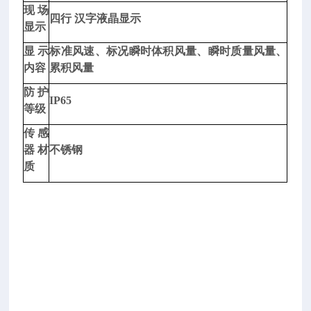
附
现场
四行 汉字液晶显示
性
显示
测
显示
标准风速、标况瞬时体积风量、瞬时质量风量、
定
内容
累积风量
仪
适
防护
IP65
用
等级
于
传感
测
器材
不锈钢
定
质
润
滑
脂
对
金
属
表
面
的