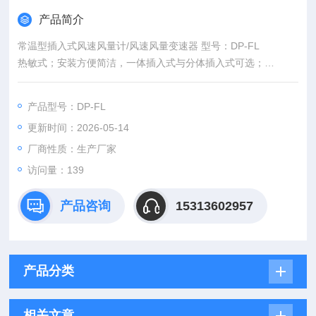
产品简介
常温型插入式风速风量计/风速风量变速器 型号：DP-FL
热敏式；安装方便简洁，一体插入式与分体插入式可选；
​耐温 80度；主要用于常温工况的风速与风量测量；适度耐粉
尘，胜任小风速与大风速的测量；应用于石油、化工、钢铁冶
产品型号：DP-FL
金、电力、轻工 、环保等工业部门的气体监测，适用于空气、干
更新时间：2026-05-14
燥后的压缩空气、烟道气、废气、含尘气体等；
厂商性质：生产厂家
访问量：139
产品咨询
15313602957
产品分类
相关文章