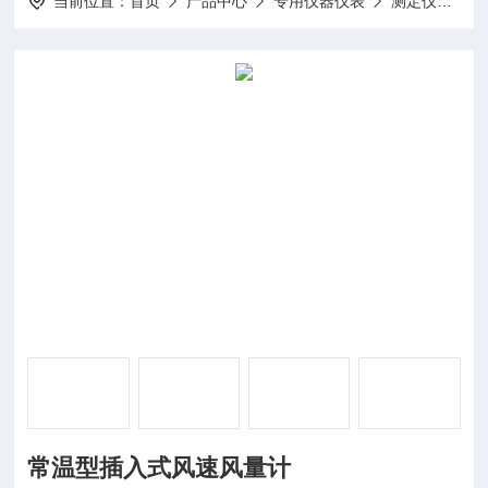
当前位置：
首页
产品中心
专用仪器仪表
测定仪
D
常温型插入式风速风量计