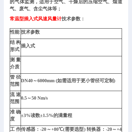
的气体监测，适用于空气、干燥后的压缩空气、烟道
气、废气、含尘气体等；
常温型插入式风速风量计
技术参数：
性能
技术参数
结构
插入式
形式
润
测量
滑
介质
脂
管径
粘
DN40～6000mm (如需适用于更小管径可定制)
范围
附
性
流速
0.5～50 Nm/s
测
范围
定
准确
仪/
±3%读数±1.5%的满量程
度
润
滑
工作
传感器：-20～+80℃(需要选型) 转换器：-20～+4