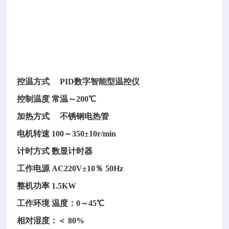
箱
内
温
度
均
匀。
控温方式 PID数字智能型温控仪
控制温度 常温～200℃
加热方式 不锈钢电热管
电机转速 100～350±10r/min
计时方式 数显计时器
工作电源 AC220V±10％ 50Hz
整机功率 1.5KW
工作环境 温度：0～45℃
相对湿度：＜ 80%