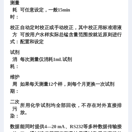
测量
静
耗
可任意设定，一般
15min
力
时：
载
校正
自动定时校正或手动校正，其中校正用标准溶液
荷
方
可按用户水样实际总锰含量范围按就近原则进行
测
式：
配置和设定
试
仪
试剂
是
消
每次测量仅消耗
1mL试剂
为
耗：
土
维护
木
周
如果每天测量
12个样，则每个月更换一次试剂
工
期：
程
质
二次
所用化学试剂均全部回收，不存在对外直接排
量
污
放。
检
染：
测
数据
能同时提供
4—20 mA、RS232等多种数据传输接
部