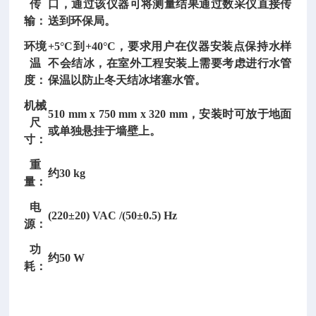
传
口，通过该仪器可将测量结果通过数采仪直接传
门
输：
送到环保局。
的
一
环境
+5°C到+40°C，要求用户在仪器安装点保持水样
种
温
不会结冰，在室外工程安装上需要考虑进行水管
智
度：
保温以防止冬天结冰堵塞水管。
能
机械
化
510 mm x 750 mm x 320 mm，安装时可放于地面
尺
多
或单独悬挂于墙壁上。
寸：
功
能
重
约
30 kg
仪
量：
器。
电
该
(220±20) VAC /(50±0.5) Hz
源：
仪
器
功
约
50 W
由
耗：
主
机
和