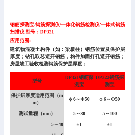
钢筋探测宝
/钢筋探测仪/一体化钢筋检测仪/一体式钢筋
扫描仪 型号：DP321
应用范围
:
建筑物混凝土构件（如：梁板柱）钢筋位置及保护层
厚度；钻孔取芯避开钢筋，构件加固打孔避开钢筋；
房屋竣工验收检测钢筋保护层厚度；
DP321钢筋探
DP322钢筋探
型号
测宝
测宝
保护层厚度适用范围（
m
ϕ 6～Ф50
ϕ 6～Ф50
m）
测试量程（
mm）
5～80
5～100
5～40
±1
±1