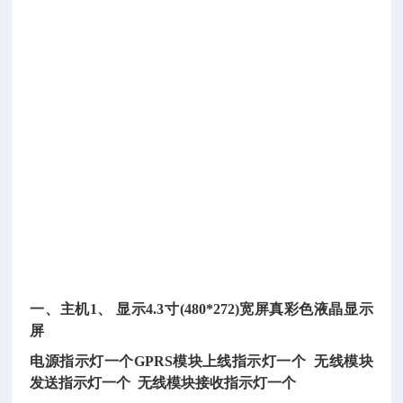
其
他
有
关
荷
载
或
位
移
检
测
试
验。
一、主机
1、 显示4.3寸(480*272)宽屏真彩色液晶显示
屏
电源指示灯一个
GPRS模块上线指示灯一个 无线模块
发送指示灯一个 无线模块接收指示灯一个