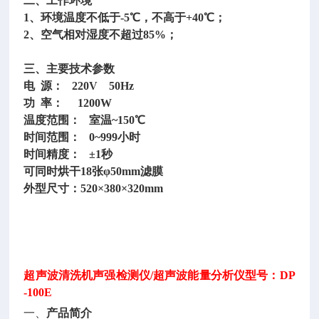
二、工作环境
1、环境温度不低于-5℃，不高于+40℃；
2、空气相对湿度不超过85%；
三、主要技术参数
电
源： 220V 50Hz
功
率： 1200W
温度范围：
室温~150℃
时间范围：
0~999小时
时间精度：
±1秒
可同时烘干
18张φ50mm滤膜
外型尺寸：
520×380×320mm
超声波清洗机声强检测仪
/超声波能量分析仪型号：DP
-100E
一、
产品简介