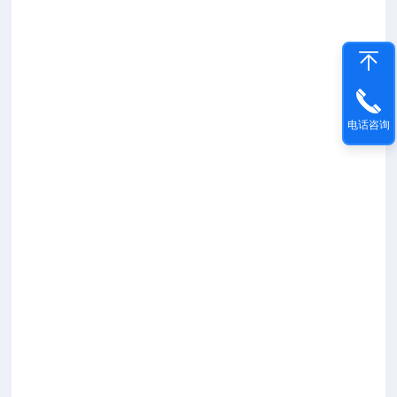
前
端
测
控
器
组
电话咨询
成，
主
机
和
测
控
器
之
间
的
通
信