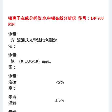
锰离子在线分析仪
,水中锰在线分析仪 型号：DP-900
MN
测量
方
流通式光学法比色测定
法：
静
测量
力
范
（
0–1/3/5/10）mg/L
载
围：
荷
测量
测
准确
<5%
试
度：
仪
/
静
零点
± 5%
力
漂移
载