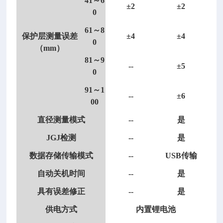
41～6
±2
±2
0
61～8
保护层测量误差
±4
±4
0
（
mm）
81～9
--
±5
0
91～1
--
±6
00
直径测量模式
--
是
JGJ检测
--
是
数据存储传输模式
--
USB传输
自动关机时间
--
是
具有误差修正
--
是
供电方式
内置锂电池