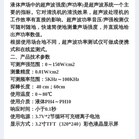
液体声场中的超声波强度
(声功率)是超声波系统一个主
要的指标。它对清洗机的清洗效果，超声波处理机的
工作效率有直接的影响。超声波功率音压/声强检测仪
可随时随地，快速简便地测量声场强度，并直观地给
出声功率数值。
根据使用场合地不同，超声波功率测试仪可做成便携
式和在线监测式。
二、产品技术参数
可测声强范围：
0～150W/cm2
测量精度：
0.01W/cm2
可测频率范围：
5KHz～100KHz
探棒长度：
40 cm；60cm
使用温度：
0～80℃
使用介质：液体
PH4～PH10
响应时间：小于
0.1秒
使用电源：
3.7V*2节循环可充锂离子电池
显示方式：
3.2寸TFT（320*240）彩色液晶显示屏