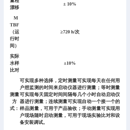
量程
荷
± 10%
漂移
检
测
M
仪
TBF
仪/
（运
≥720 h/次
静
行时
力
间）
载
实际
荷
水样
±10%
仪
比对
型
号：
可实现多种选择，定时测量可实现每天在任何用
D
户想监测的时间来启动仪器进行测量；等时测量
P
测量
可实现每天固定时间间隔每几个小时自动启动仪
-
方
器进行测量；连续测量可实现自动一个接一个的
5
式：
样品测量，可用于产品验收；手动测量可实现用
0
户现场随时启动测量，可用于现场实验比对和设
3
备安装调试。
B