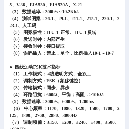
5、V.36、EIA530、EIA530A、X.21
（
3） 数据速率：300b/s～19.2Kb/s
（
4） 测试图案：26-1、29-1、211-1、215-1、220-1、2
23-1、人工码
（5） 图案极性：ITU-T 正常、ITU-T反转
（6） 发送时钟：内部产生
（7） 接收时钟：接口提取
（8） 误码插入：禁止，单个，比例插入10-1～10-7
● 四线远动FSK技术指标
（1） 工作模式： 4线透明方式、全双工
（2） 调制方式：FSK（频移键控）
（3） 传输模式：同步、异步
（4） 环路阻抗：600Ω、平衡；高阻，>10KΩ
（
5） 数据速率：300b/s、600b/s、1200b/s
（6） 中心频率：1170、1080、1320、1500、1700、2
125、1800、2760、2880、3000Hz
（
7） 调制频偏：±150、±200、±240、±400、±500、