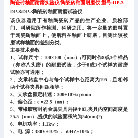
陶瓷砖釉面耐磨实验仪
/陶瓷砖釉面耐磨仪 型号:DP-3
DP-8/DP-3陶瓷砖釉面耐磨试验仪
该仪器适用于有釉陶瓷砖产品的生产企业、质检部
门、科研院所作检测、科研之用。将一定量的磨料置
于陶瓷砖釉面上，使磨料在釉面上研磨，目测比较被
磨试样釉面的差别分类。
主要技术参数
1、试样尺寸：100×100（mm）;可同时作8或3个样品
（亦称八头磨）的耐磨试验，少于8或3个试样的耐磨
试验亦可通用；
2、支承转盘中心与每个试样中心距离为195，且相邻
两个试样夹具间距相等；
3、支承盘额定转速：300±10%rp/min
4、偏心距：e =22.5（㎜）;
5、带橡胶密封的金属夹具内径Ф83,夹具内空间高度是
25.5（mm）,提供的试验面积约为54(mm)2;
6、电机功率：1.1kw；
7、电 源：380V±10%， 50HZ±10%；