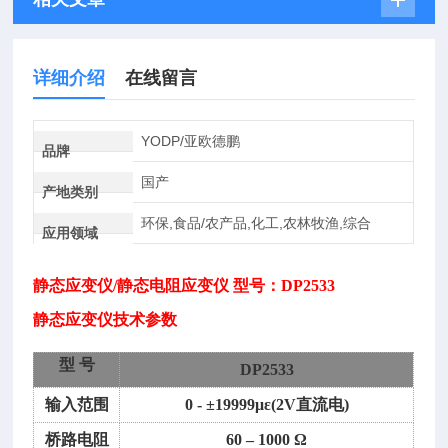
详细介绍
在线留言
YODP/亚欧德鹏
品牌
国产
产地类别
环保,食品/农产品,化工,农林牧渔,综合
应用领域
静态应变仪
/静态电阻应变仪 型号：DP2533
静态应变仪
技术参数
型
号
DP2533
输入范围
0 - ±19999με(2V直流电)
桥路电阻
60 – 1000 Ω