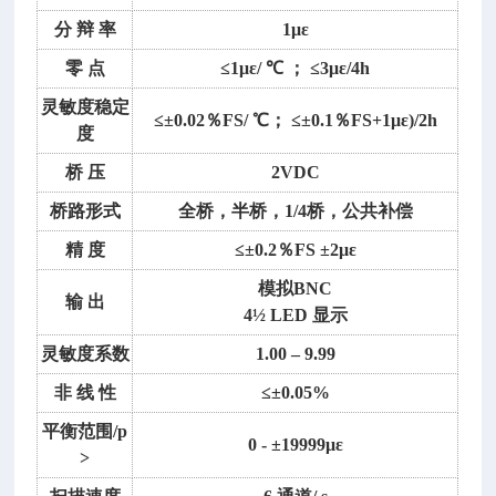
分
辩
率
1με
零
点
≤1με/ ℃ ； ≤3με/4h
实
灵敏度稳定
验
≤±0.02％FS/ ℃； ≤±0.1％FS+1με)/2h
度
室
浊
桥
压
2VDC
度
桥路形式
全桥，半桥，
1/4桥，公共补偿
仪/
台
精
度
≤±0.2％FS ±2με
式
模拟
BNC
浊
输
出
4½ LED 显示
度
仪/
灵敏度系数
1.00 – 9.99
浊
非
线
性
≤±0.05%
度
测
平衡范围
/p
0 - ±19999με
定
>
仪