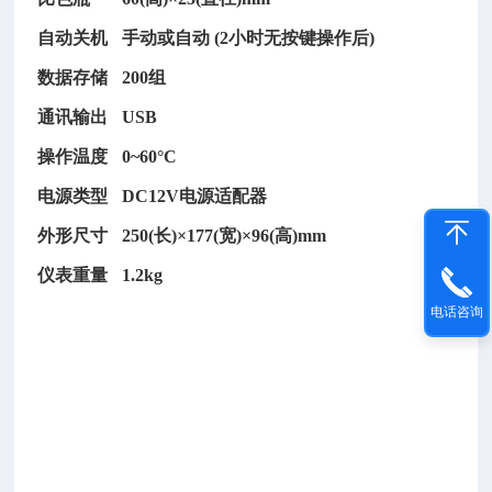
仪
自动关机
手动或自动
(2小时无按键操作后)
型
号：
数据存储
200组
D
通讯输出
USB
P
-
操作温度
0~60°C
2
电源类型
DC12V电源适配器
1
2
外形尺寸
250(长)×177(宽)×96(高)mm
纸
仪表重量
1.2kg
张
电话咨询
可
勃
吸
收
性
测
定