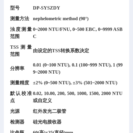
型号
DP-SYSZDY
测量方法
nephelometric method (90°)
浊度测量
0~2000 NTU/FNU, 0~500 EBC, 0~9999 ASB
纸
范围
C
张
可
TSS测量
由设定的
TSS转换系数决定
勃
范围
吸
0.01 (0~100 NTU), 0.1 (100~999 NTU), 1 (99
收
分辨率
9~2000 NTU)
性
测
测量精度
±2% (0~500 NTU), ±3% (501~2000 NTU)
定
默认校准
0.02, 10.00, 200, 500, 1000, 1500, 2000 NTU
仪
/
点
或自定义
吸
水
光源
红外发光二极管
度
检测器
硅光电接收器
检
测
比色瓶
60(高)×25(直径)mm