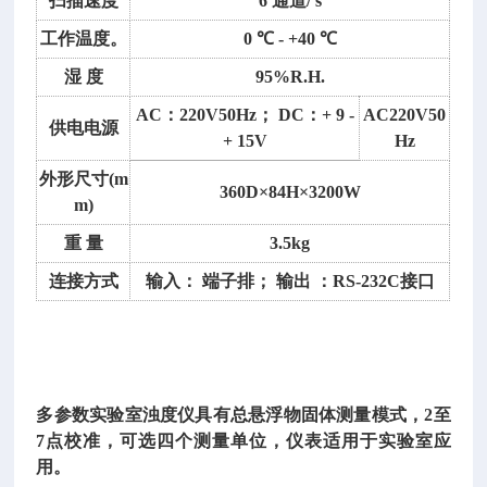
扫描速度
6 通道/ s
仪/
工作温度。
0 ℃ - +40 ℃
浊
度
湿
度
95%R.H.
计
AC：220V50Hz； DC：+ 9 -
AC220V50
型
供电电源
+ 15V
Hz
号：
D
外形尺寸
(m
360D×84H×3200W
P
m)
-
重
量
3.5kg
S
Y
连接方式
输入：
端子排；
输出
：
RS-232C接口
S
Z
D
Y
多参数实验室浊度仪具有总悬浮物固体测量模式，
2至
7点校准，可选四个测量单位，仪表适用于实验室应
用。