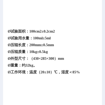
面
吸
收
水
量。
Ø试验面积：100cm2±0.2cm2
Ø试验用水量：100ml±5ml
Ø压辊长度：200mm±0.5mm
Ø压辊质量：10kg±0.5kg
Ø外型尺寸：（430×285×300）mm
Ø重量：约32kg。
Ø工作环境：温度（20±10）℃，湿度＜85%