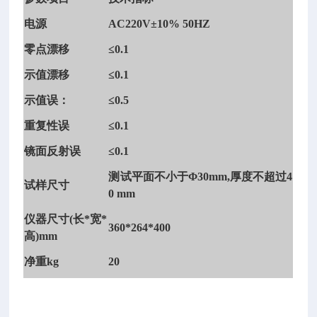
电源
AC220V±10% 50HZ
零点漂移
≤0.1
荧
示值漂移
≤0.1
光
增
示值误：
≤0.5
白
重复性误
≤0.1
剂
检
镜面反射误
≤0.1
测
测试平面不小于
Φ30mm,厚度不超过4
仪
/
试样尺寸
0 mm
食
用
仪器尺寸
(长*宽*
360*264*400
菌
高)mm
荧
净重
kg
20
光
增
白