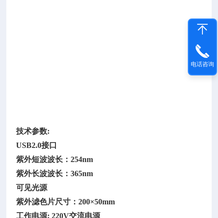
剂
检
测
仪
型
号：
电话咨询
D
P
1
0
8
技术参数
:
USB2.0接口
紫外短波波长：
254nm
紫外长波波长：
365nm
可见光源
紫外滤色片尺寸：
200×50mm
工作电源
: 220V交流电源