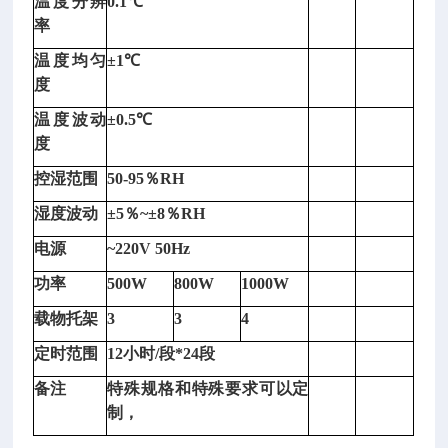
温度分辨
0.1℃
度
率
观
温度均匀
±1℃
测
度
仪
/
裂
温度波动
±0.5℃
缝
度
观
控湿范围
50-95％RH
测
仪
湿度波动
±5％~±8％RH
型
电源
~220V 50Hz
号：
D
功率
500W
800W
1000W
P
载物托架
3
3
4
-
F
定时范围
12小时/段*24段
1
备注
特殊规格和特殊要求可以定
2
制，
0