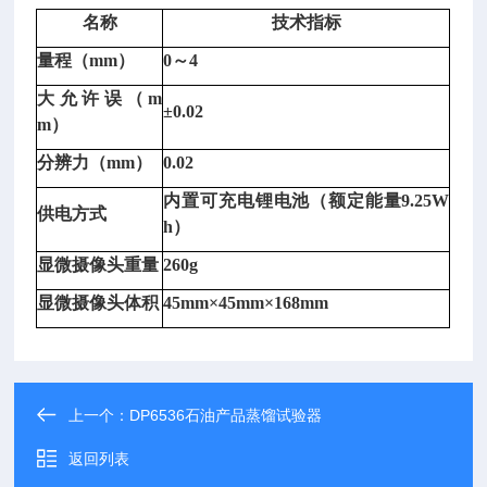
名称
技术指标
量程（
mm）
0～4
大允许误（
m
±0.02
m）
分辨力（
mm）
0.02
内置可充电锂电池（额定能量
9.25W
供电方式
h）
显微摄像头重量
260g
显微摄像头体积
45mm×45mm×168mm
上一个：
DP6536石油产品蒸馏试验器
返回列表