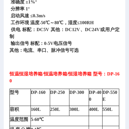
准确度 ±1%°
分辨率 1°
启动风速 ≤0.3m/s
工作环境 温度-50℃～80℃，湿度≤100RH
供电 标配：DC5V 其他：DC12V、DC24V或用户定
制
输出信号 标配：0-5V电压信号
其他：电流、串口、脉冲信号可选
恒温恒湿培养箱
/恒温培养箱/恒湿培养箱 型号：DP-16
0
型号
DP-160
DP-250
DP-300
DP-40
DP-550
0
E
容积
160L
250L
300L
400L
550L
裂
温度范围
5-60℃
缝
宽