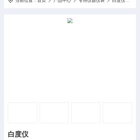
当前位置：
首页
产品中心
专用仪器仪表
白度仪
DP
白度仪