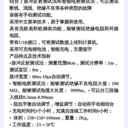
结合了脉冲反射测试法和智能电桥测试法，可以测试
断线、混线、绝缘不良等各种类型的故障
保留有手动测试功能。
采用中文菜单技术，易于掌握和使用。
具有兆欧表和欧姆表功能，能够测试绝缘电阻和环路
电阻。
带有
USB接口，可将测试数据上传到计算机。
采用可充电锂电池，智能充电，无需值守
产品特点及技术指标
•脉冲反射测试法：测量范围8km，测试分辨率：1m，
测试盲区：0m，
脉冲宽度：
80ns-10μs自动调节。
• 智能电桥测试法：能够测试绝缘不良电阻大值：100
МΩ。能够测试电缆大长度： 9999m。• 可以分三段输
入线径0.3mm-0.99mm
• 阻抗平衡自动调节，增益调节：自动和手动相结合
• 充电时间约3个小时，充满后连续工作时间6小时；
• 体积：230×150×160mm，重量：2Kg。
• 工作温度：-15～50℃