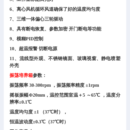
6、离心风机循环风道确保了好的温度均匀度
7、三维一体偏心三轮驱动
8、具有断电恢复、参数加密 开门断电等功能
9、模糊PID控制
10、超温报警 切断电源
11、流线型外观、不锈钢镜面、玻璃视窗、静电喷塑
外壳
振荡培养箱
参数：
振荡频率
30-300rpm ，振荡频率精度 ±1rpm
摇板振幅
Ф20mm，温控范围室温＋5 ～65℃ ，温度分
辨率±0.1℃
温度均匀度
±1 （37℃时），
恒温波动度
±0.3℃（37℃时）