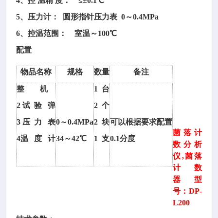
4、控 温精 度： ≤±0.1℃
5、压力计： 圆形指针压力表 0～0.4MPa
6、控温范围： 室温～100℃
配置
物品名称
规格
数量
备注
整
机
1 台
2 试 验 弹
2 个
3 压 力 表
0～0.4MPa
2 块
可以根据要求配置
菌落计
4温 度 计
34～42℃
1 支
0.1分度
数分析
仪
,菌落
计数
器 型
号：DP-
L200