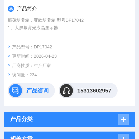
产品简介
振荡培养箱，亚欧培养箱 型号DP17042
1、大屏幕背光液晶显示器
2、任意设定培养时间
3、采用直流无刷电机
产品型号：DP17042
4、紫外线灭菌功能
更新时间：2026-04-23
5、工作室标配日光灯
厂商性质：生产厂家
访问量：234
产品咨询
15313602957
产品分类
相关文章