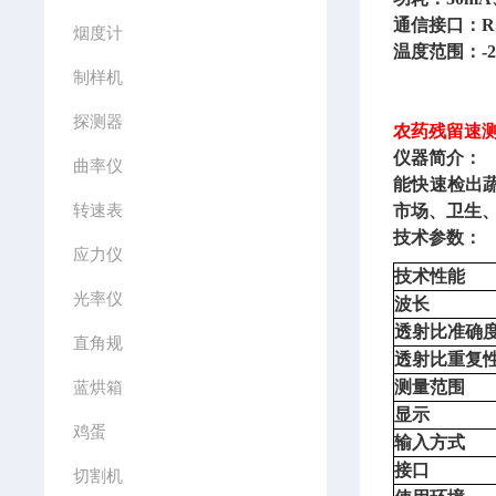
通信接口：
R
烟度计
温度范围：
-
制样机
探测器
农药残留速
仪器简介：
曲率仪
能快速检出
转速表
市场、卫生
技术参数：
应力仪
技术性能
光率仪
波长
透射比准确
直角规
透射比重复
蓝烘箱
测量范围
显示
鸡蛋
输入方式
接口
切割机