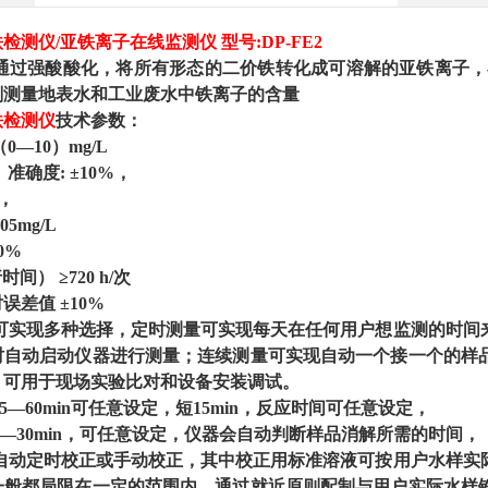
铁检测仪
/亚铁离子在线监测仪 型号:DP-FE2
通过强酸酸化，将所有形态的二价铁转化成可溶解的亚铁离子，
剂测量地表水和工业废水中铁离子的含量
铁检测仪
技术参数：
0—10）mg/L
：
准确度: ±10%，
%，
.05mg/L
10%
间） ≥720 h/次
对误差值
±10%
可实现多种选择，定时测量可实现每天在任何用户想监测的时间
时自动启动仪器进行测量；连续测量可实现自动一个接一个的样
，可用于现场实验比对和设备安装调试。
15—60min可任意设定，短15min，反应时间可任意设定，
5—30min，可任意设定，仪器会自动判断样品消解所需的时间，
自动定时校正或手动校正，其中校正用标准溶液可按用户水样实
一般都局限在一定的范围内，通过就近原则配制与用户实际水样