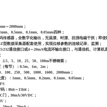
mm～2000mm；
mm、0.5mm、0.1mm、0.05mm四种；
关编码传感器，全数字化输出，无温漂、时漂、抗强电磁干扰；即
-WBZ型数据采集器配套使用，实现位移参数的连续记录、监测；
S485/232通信接口或4～20mA电流环输出接口，与通信机、计算
数
、2.5、5、10、25、50、100m不锈钢索；
度（每节）：
0.5m、1m、2m；
0、100、250、500、1000、1600、2000mm；
敏度）：
1mm、0.5mm、0.2mm、0.1mm、0.05mm；
％FS
雷码：
8bit～15bit；
C门，30mA/30VDC；
24V；
A、50mA、70mA；