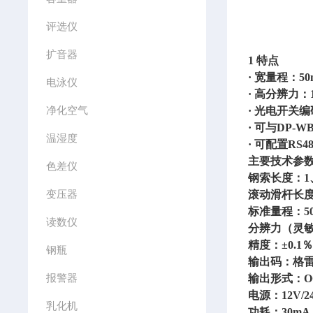
评选仪
扩音器
1 特点
· 宽量程：50
电泳仪
· 高分辨力：1
净化空气
· 光电开
· 可与DP
温湿度
· 可配置R
主要技术参
色差仪
钢索长度：
1
变压器
滚动滑杆长
标准量程：
5
读数仪
分辨力（灵
精度：
±0.1
钢瓶
输出码：格
报警器
输出形式：
O
电源：
12V/
乳化机
功耗：
30m