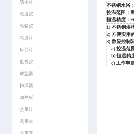
功率计
不锈钢水浴
控温范围：
测速仪
恒温精度：
±
检验仪
1) 不锈钢浴
2) 方便实
粘度计
3) 数显控制
a) 控温范
应变计
b) 恒温精
监视仪
c) 工作电源：
成型器
恒温器
加热板
热量计
测量表
容重器