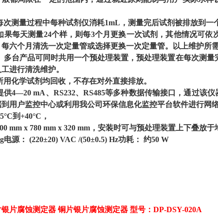
每次测量过程中每种试剂仅消耗1mL，测量完后试剂被排放到一
如果每天测量24个样，则每3个月更换一次试剂，其他情况可依
；每六个月清洗一次定量管或选择更换一次定量管。以上维护所
：
多台产品可同时共用一个预处理装置，预处理装置在每次测量
人工进行清洗维护。
所用化学试剂均回收，不存在对外直接排放。
提供4—20 mA、RS232、RS485等多种数据传输接口，通过
据到用户监控中心或利用我公司环保信息化监控平台软件进行网
5°C到+40°C，
00 mm x 780 mm x 320 mm，安装时可与预处理装置上下
g电源： (220±20) VAC /(50±0.5) Hz功耗： 约50 W
片银片腐蚀测定器
铜片银片腐蚀测定器
型号：
DP-DSY-020A