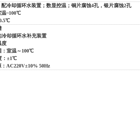
；配冷却循环水装置；数显控温；铜片腐蚀
4孔，银片腐蚀2孔
室温
~100℃
0.5℃
槽
用的冷却循环水补充装置
温度
围：室温～100℃
度：±1℃
AC220V±10% 50Hz