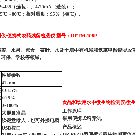
S-485（选装）、4-20mA（选装）；
25℃～80℃；相对温度：95％（40℃）。
测仪
/便携式农药残留检测仪 型号：DPTM-108P
蔬菜、水果、粮食、茶叶、水及土壤中有机磷和氨基甲酸脂类农
、环保、学校等领域。
性能参数
412nm
度
≤±1.5%
性
≤0.5%
食品和饮用水中微生物检测仪
/微
0~100%
工作原理
大屏幕液晶
采用便携式培养法
,
软键盘输入，也可外接电脑
产品概述
USB接口
DP-PF211型便携式微生物测