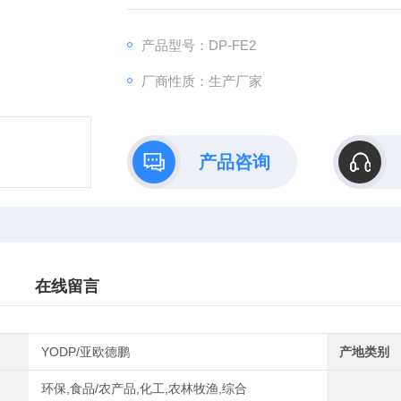
测量范围： （0—10）mg/L
测量准确度： 准确度: ±10%，
产品型号：DP-FE2
厂商性质：生产厂家
产品咨询
在线留言
YODP/亚欧德鹏
产地类别
环保,食品/农产品,化工,农林牧渔,综合