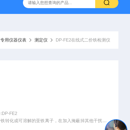
H807A
DP-BCGY-1便携式测仪/测仪
DP-DFYF-10
专用仪器仪表
测定仪
DP-FE2在线式二价铁检测仪
P-FE2
价铁转化成可溶解的亚铁离子，在加入掩蔽掉其他干扰离
量地表水和工业废水中铁离子的含量