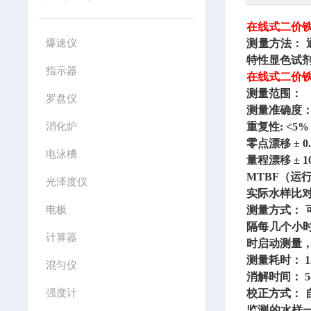
在线式二价
爆速仪
测量方法：
特性显色试
指示器
在线式二价
测量范围：
（
罗盘仪
测量准确度
消化炉
重复性
: <5
零点漂移
± 0
电泳槽
量程漂移
± 
MTBF（运行时
光泽度仪
实际水样比
电极
测量方式：
隔每几个小
计算器
时启动测量
测量耗时：
混匀仪
消解时间：
强度计
校正方式：
监测的水样