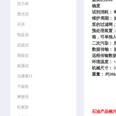
压力表
确度
试剂消耗：
透光仪
维护周期：
开关
泵的过滤网
预处理装置
电盐浴
箱，可单独
二次污染：
定硫仪
数据传输：
测振仪
远程传输数
环境温度：
+
振荡仪
机械尺寸：
5
重量：
约30k
光通量计
干燥机
摩擦仪
柱塞泵
石油产品铜