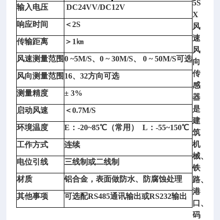
5S
输入电压
DC24VV/DC12V
X
响应时间
＜
2S
风
速
传输距离
＞
1㎞
风
风速测量范围
0 ~5M/S、0 ~ 30M/S、 0 ~ 50M/S可选
向
传
风向测量范围
16、32方向可选
感
测量精度
± 3%
器
是
启动风速
＜
0.7M/S
建
环境温度
E：-20~85℃（常用） L：-55~150℃
筑
机
工作方式
连续
械、
电位引线
三线制或二线制
铁
材质
铝合金，表面做防水、防腐蚀处理
路、
港
其他事项
可选配
RS485通讯输出或RS232输出
口、
码