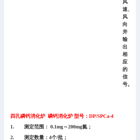
风
速、
风
向
并
输
出
相
应
的
信
号。
四孔磷钙消化炉
磷钙消化炉 型号：DP/SPCa-4
1. 测定范围： 0.1mg～200mg氮；
2. 测定数量：4个/批；