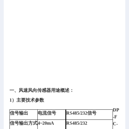
仪
型
号：
D
P
-
F
C
-
5
S
X
一、风速风向传感器用途概述：
1）主要技术参数
DP
信号输出
电流信号
RS485/232信号
-F
信号输出方式
4~20mA
RS485/232
C-