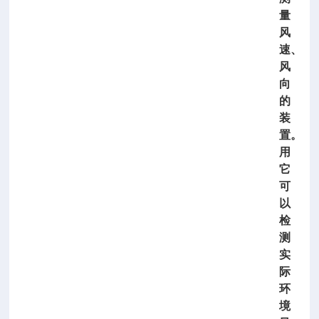
量
风
速、
风
向
的
装
置。
用
它
可
以
检
测
实
际
环
境