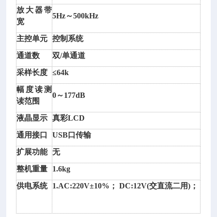
速
放大器带
风
5Hz～500kHz
宽
向
主控单元
控制系统
传
感
通道数
双
/单通道
器
采样长度
≤64k
风
速
幅度读测
0～177dB
风
读范围
向
液晶显示
真彩
LCD
一
体
通用接口
USB口传输
传
扩展功能
无
感
器
整机重量
1.6kg
风
供电系统
1.AC:220V±10%； DC:12V(交直流二用)；
速
风
向