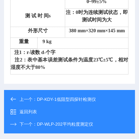
0~99±5%
注：0时为连续测试状态，即
测 试 时 间s
测试时间为大
外形尺寸
380 mm×320 mm×145 mm
重量
9 kg
注1：r-读数 d-个字
注2：表中基本误差测试条件为温度23℃±5℃，相对
湿度不大于80%
上一个：
DP-KDY-1低阻型四探针检测仪
返回列表
下一个：
DP-WLP-202平均粒度测定仪