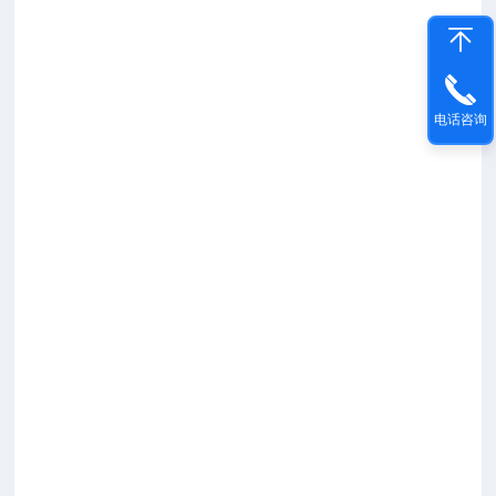
有
效
工
作
距
电话咨询
离
(m
m)
测
量
精
度
(m
m)
瞄
准
镜
水
准