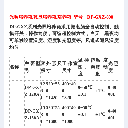
光照培养箱/数显培养箱/培养箱 型号：DP-GXZ-800
DP-GXZ系列光照培养箱采用微电脑全自动控制、触
摸开关，操作简便；可编程控制方式，白天、黑夜均
可单独设置温度、湿度和光照度等。风道式通风温度
均匀；
温控范
温度
主要型
容
外形尺
工作室
光照
名称
围、精
波动
号
积
寸
尺寸
度
度
度
12
520*55
400*40
DP-GX
0~50℃
0-40
8
0
0
±1℃
Z-128A
±0.1
00L
读
L
*1420
*820
数
15
520*55
400*40
0~50℃
望
DP-GX
0-40
8
0
0
±0.1
±1℃
远
Z-158A
00L
L
*1600
*1000
镜/