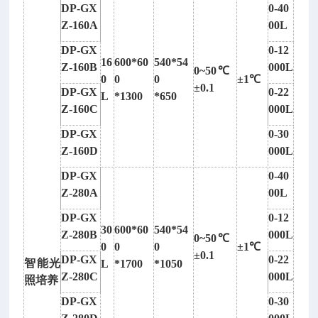
可
DP-GX
0-40
读
Z-160A
00L
数
DP-GX
0-12
望
16
600*60
540*54
Z-160B
000L
0~50℃
远
0
0
0
±1℃
±0.1
镜
DP-GX
0-22
L
*1300
*650
型
Z-160C
000L
号；
DP-GX
0-30
D
Z-160D
000L
P
DP-GX
0-40
-
Z-280A
00L
I
-
DP-GX
0-12
I
30
600*60
540*54
Z-280B
000L
0~50℃
I
0
0
0
±1℃
±0.1
DP-GX
0-22
-
智能光
L
*1700
*1050
Z-280C
000L
I
照培养
I
DP-GX
0-30
I