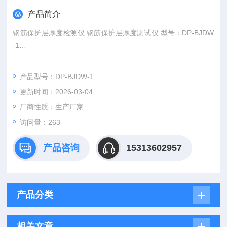
产品简介
钢筋保护层厚度检测仪 钢筋保护层厚度测试仪 型号：DP-BJDW
-1
产品用途：
采用电磁感应法检测：混凝土结构或构件中钢筋位置、保护层
产品型号：DP-BJDW-1
厚度及钢筋直径或探测钢筋数量、走向及分布；还可以对非磁性
更新时间：2026-03-04
和非导电介质中的磁性体及导电体进行探测，如墙体内的电缆、
水暖管道的检测。
厂商性质：生产厂家
访问量：263
产品咨询
15313602957
产品分类
相关文章