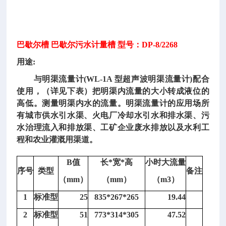
巴歇尔槽 巴歇尔污水计量槽 型号：DP-8/2268
用途:
与明渠流量计(WL-1A 型超声波明渠流量计)配合
使用，（详见下表）把明渠内流量的大小转成液位的
高低。测量明渠内水的流量。明渠流量计的应用场所
有城市供水引水渠、火电厂冷却水引水和排水渠、污
水治理流入和排放渠、工矿企业废水排放以及水利工
程和农业灌溉用渠道。
B值
长*宽*高
小时大流量
序号
类型
备注
（mm）
（mm）
（m3）
1
标准型
25
835*267*265
19.44
2
标准型
51
773*314*305
47.52