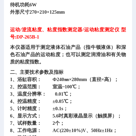
待机功耗6W
外形尺寸270×210×125mm
运动/逆流粘度、粘度指数测定器/运动粘度测定仪 型
号:DP-265B-1
本仪器适用于测定液体石油产品（指牛顿液体）和深
色石油产品的运动粘度；也可以测定润滑油和有关物
质的粘度指数。
二、主要技术参数及指标
1、浴缸容积： Ф240㎜×280mm（直径×高）；
2、控温范围： 室温~100℃；
3、温度分辨率： 0.01℃；
4、控温精度： ±0.05℃；
5、计时精度： ±0.1s；
6、显示方式： 5.6吋真彩液晶显示（触摸屏）；
7、试样数量： 2个；
8、工作电源： AC(220±10%)V、50Hz±1Hz；