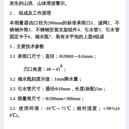
发生的山洪、山体滑波警示。
2． 组成及工作原理
本雨量器由口径为200mm的标准承雨口1、滤网2、不
锈钢外筒3、不锈钢安装支架组件4、引水管5、引水管
固定卡子6、储水瓶7、装有水平泡的上盖8组成
3．主要技术参数
3.1 承雨口尺寸：直径：Φ200(0～0.6)mm；
0
刃口角度：40～45
；
3.2 储水瓶刻度示值：1mm降水量；
3.3 引水管尺寸：通径Φ10mm，长度(标配)5m；
3.4 雨量筒尺寸：Φ208mm×300mm；
3.5 使用环境：-10℃～75℃；相对湿度；＜90%(4
0℃)。