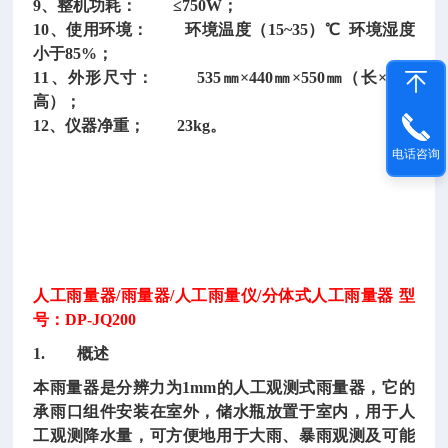
9、整机功耗： ≤750W；
10、使用环境： 环境温度（15~35）℃ 环境湿度
小于85%；
11、外形尺寸： 535㎜×440㎜×550㎜（长×宽×
高）；
12、仪器净重； 23kg。
电话咨询
人工雨量器/雨量器/人工雨量仪/分体式人工雨量器 型
号：DP-JQ200
1. 概述
本雨量器是分辨力为1mm的人工观测式雨量器，它的
承雨口组件安装在室外，储水瓶放置于室内，用于人
工观测降水量，可方便地用于大雨、暴雨观测及可能