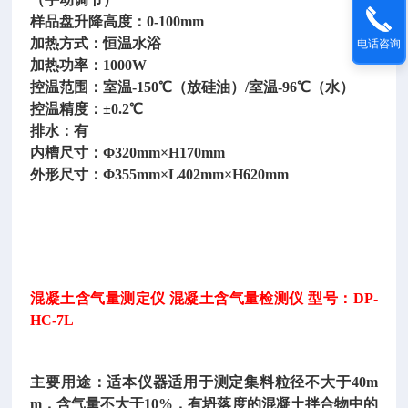
样品盘升降高度：
0-100mm
加热方式：恒温水浴
电话咨询
加热功率：
1000W
控温范围：室温
-150℃（放硅油）/室温-96℃（水）
控温精度：
±0.2℃
排水：有
内槽尺寸：
Φ320mm×H170mm
外形尺寸：
Φ355mm×L402mm×H620mm
混凝土含气量测定仪
混凝土含气量检测仪
型号：
DP-
HC-7L
主要用途：适本仪器适用于测定集料粒径不大于
40m
m，含气量不大于10%，有坍落度的混凝土拌合物中的