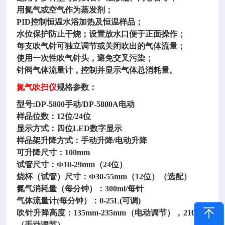
用氮气或空气作为蒸发剂；
PID控制恒温水浴加热及恒温样品；
水位保护防止干烧；设置放水口便于正面操作；
每支吹气针可独立调节或关闭吹出的气体流量；
使用一次性吹气针头，避免交叉污染；
针阀气体流量计，控制并显示气体总消耗量。
氮气吹扫仪
规格参数：
型号
:DP-5800手动/DP-5800A电动
样品位数：
12位/24位
显示方式：四位
LED数字显示
样品架升降方式：手动升降
/电动升降
可升降尺寸：
100mm
试管尺寸：
Φ10-29mm（24位）
烧杯（试管）尺寸：
Φ30-55mm（12位）（选配）
氮气消耗量（每分钟）：
300ml/每针
气体流量计
(每分钟）：0-25L(可调)
吹针升降高度：
135mm-235mm（电动调节），210mm
（手动调节）