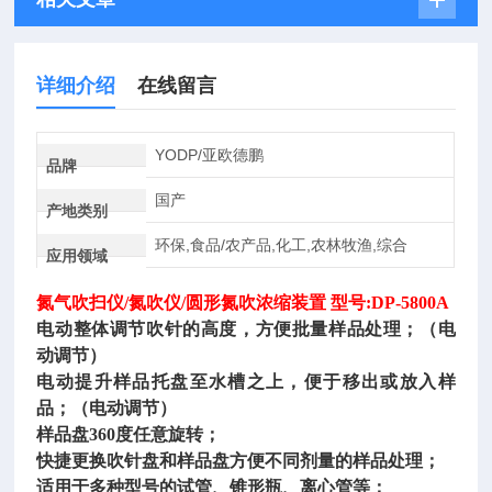
详细介绍
在线留言
YODP/亚欧德鹏
品牌
国产
产地类别
环保,食品/农产品,化工,农林牧渔,综合
应用领域
氮气吹扫仪
/氮吹仪/圆形氮吹浓缩装置 型号:DP-5800A
电动整体调节吹针的高度，方便批量样品处理；（电
动调节）
电动提升样品托盘至水槽之上，便于移出或放入样
品；（电动调节）
样品盘
360度任意旋转；
快捷更换吹针盘和样品盘方便不同剂量的样品处理；
适用于多种型号的试管、锥形瓶、离心管等；