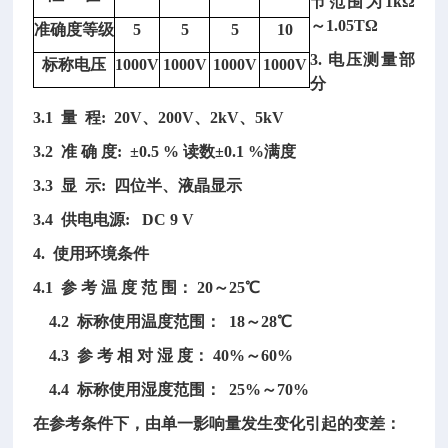
节范围为1kΩ
～1.05TΩ
准确度等级
5
5
5
10
3. 电压测量部
标称电压
1000V
1000V
1000V
1000V
分
3.1 量
程
: 20V、200V、2kV、5kV
3.2 准 确 度: ±0.5 % 读数±0.1 %满度
3.3 显 示: 四位半、液晶显示
3.4 供电电源: DC 9 V
4. 使用环境条件
4.1 参 考 温 度 范 围： 20～25℃
4.2 标称使用温度范围： 18～28℃
4.3 参 考 相 对 湿 度： 40%～60%
4.4 标称使用湿度范围： 25%～70%
在参考条件下，由单一影响量发生变化引起的变差：