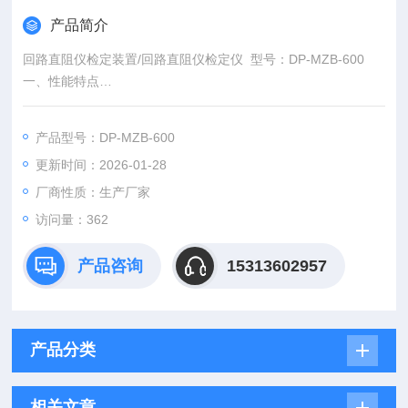
产品简介
回路直阻仪检定装置/回路直阻仪检定仪 型号：DP-MZB-600
一、性能特点
1 采用电子线路，使得仪器具有噪音低、灵敏度高、量限宽。
2 一次额定电流：1A、10A、100A、600A
产品型号：DP-MZB-600
3 电阻连续带电可调。
更新时间：2026-01-28
4 直接指示一次电流值,可做直流大电流标准表用。
厂商性质：生产厂家
访问量：362
产品咨询
15313602957
产品分类
相关文章