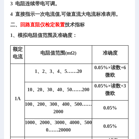
3 电阻连续带电可调。
4 直接指示一次电流值,可做直流大电流标准表用。
二、
回路直阻仪检定装置
技术指标
1、模拟电阻值范围及准确度：
3
额定
电阻值范围
(mΩ)
准确度
指
电流
示
0.05%×读数+6
电
1、2、3、4、5……20
微欧
流
值
0.05%×读数+3
10、20、30、40、50……200
准
微欧
确
1A
100、200、300、400、500……
度：
0.05%
2000
（校
准
1000、2000、3000、4000、500
0.05%
温
0……20000
度