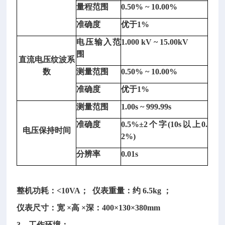
电
量程范围
0.50% ~ 10.00%
压
准确度
优于
1%
测
量
电压输入范
1.000 kV ~ 15.00kV
回
围
直流电压纹波系
路
数
测量范围
0.50% ~ 10.00%
与
准确度
优于
1%
电
流
测量范围
1.00s ~ 999.99s
测
准确度
0.5%±2个字(10s以上0.
量
电压保持时间
2%)
回
路
分辨率
0.01s
隔
离。
整机功耗：
<10VA； 仪表重量：约 6.5kg ；
仪表尺寸：宽
×高 ×深：400×130×380mm
3、工作环境：