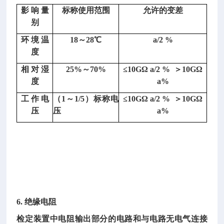
★
影
响
量
标称使用范围
允许的变差
a
别
为
环
境
温
18～28℃
a/2 %
高
度
压
高
相
对
湿
25%～70%
≤10GΩ a/2 % ＞10GΩ
阻
度
a%
箱
工
作
电
（
1～1/5）标称电
≤10GΩ a/2 % ＞10GΩ
电
压
压
a%
阻
盘
准
确
度
等
级
6. 绝缘电阻
检定装置中电阻输出部分的电路和与电路无电气连接