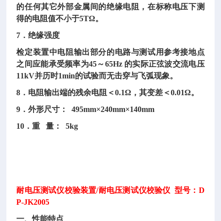
的任何其它外部金属间的绝缘电阻，在标称电压下测
得的电阻值不小于
5TΩ。
7．绝缘强度
检定装置中电阻输出部分的电路与测试用参考接地点
之间应能承受频率为
45～65Hz 的实际正弦波交流电压
11kV并历时1min的试验而无击穿与飞弧现象。
8．电阻输出端的残余电阻＜0.1Ω，其变差＜0.01Ω。
9．外形尺寸： 495mm×240mm×140mm
10．重 量： 5kg
耐电压测试仪校验装置
/耐电压测试仪校验仪 型号：D
P-JK2005
一、性能特点