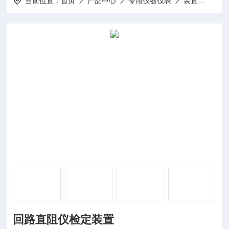
当前位置：
首页
产品中心
专用仪器仪表
装置
DP-
回路直阻仪检定装置