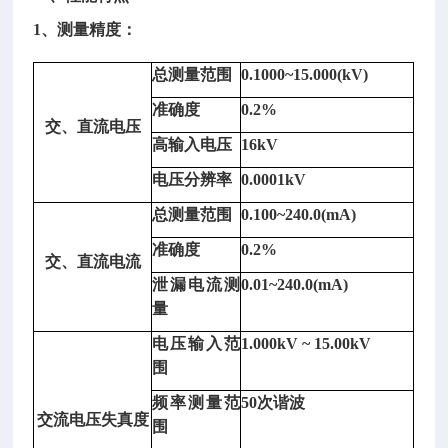
1、测量精度：
2、
总测量范围
0.1000~15.000(kV)
其
准确度
0.2%
他
交、直流电压
参
高输入电压
16kV
数：
电压分辨率
0.0001kV
输
总测量范围
0.100~240.0(mA)
入
方
准确度
0.2%
交、直流电流
式：
泄漏电流测
0.01~240.0(mA)
电
量
流
为
电压输入范
1.000kV ~ 15.00kV
浮
围
置
频率测量范
50次谐波
输
交流电压失真度
围
入，