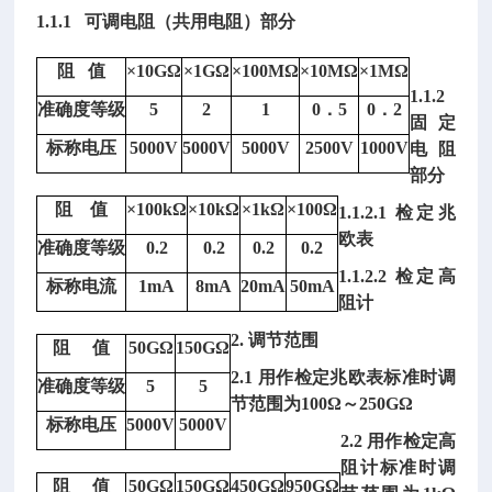
1.1.1 可调电阻（共用电阻）部分
阻
值
×10GΩ
×1GΩ
×100MΩ
×10MΩ
×1MΩ
1.1.2
准确度等级
5
2
1
0．5
0．2
固定
标称电压
5000V
5000V
5000V
2500V
1000V
电阻
部分
阻
值
×100kΩ
×10kΩ
×1kΩ
×100Ω
1.1.2.1 检定兆
欧表
准确度等级
0.2
0.2
0.2
0.2
1.1.2.2 检定高
标称电流
1mA
8mA
20mA
50mA
阻计
2. 调节范围
阻
值
50GΩ
150GΩ
2.1 用作检定兆欧表标准时调
准确度等级
5
5
节范围为100Ω～250GΩ
标称电压
5000V
5000V
2.2 用作检定高
阻计标准时调
阻
值
50GΩ
150GΩ
450GΩ
950GΩ