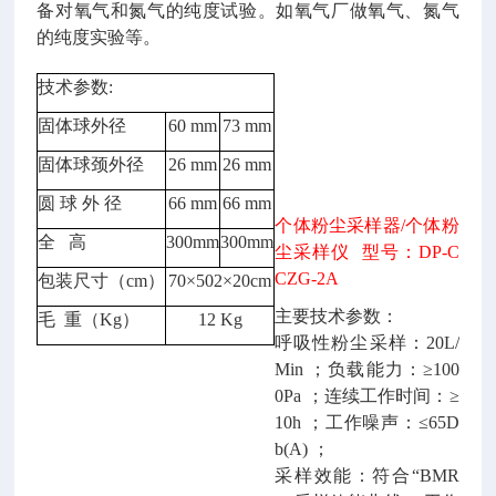
备对氧气和氮气的纯度试验。如氧气厂做氧气、氮气
的纯度实验等。
技术参数
:
固体球外径
60 mm
73 mm
固体球颈外径
26 mm
26 mm
圆
球
外
径
66 mm
66 mm
个体粉尘采样器
/个体粉
全
高
300mm
300mm
尘采样仪 型号：DP-C
CZG-2A
包装尺寸（
cm）
70×502×20cm
主要技术参数：
毛
重（Kg）
12 Kg
呼吸性粉尘采样：
20L/
Min ；负载能力：≥100
0Pa ；连续工作时间：≥
10h ；工作噪声：≤65D
b(A) ；
采样效能：符合
“BMR