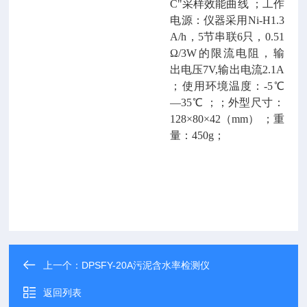
C"采样效能曲线 ；工作
电源：仪器采用Ni-H1.3
A/h，5节串联6只，0.51
Ω/3W的限流电阻，输
出电压7V,输出电流2.1A
；使用环境温度：-5℃
—35℃ ；；外型尺寸：
128×80×42（mm） ；重
量：450g；
上一个：
DPSFY-20A污泥含水率检测仪
返回列表