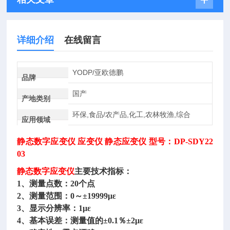
详细介绍
在线留言
YODP/亚欧德鹏
品牌
国产
产地类别
环保,食品/农产品,化工,农林牧渔,综合
应用领域
静态数字应变仪
应变仪 静态应变仪 型号：DP-SDY22
03
静态数字应变仪
主要技术指标：
1、测量点数：20个点
2、测量范围：0～±19999με
3、显示分辨率：1με
4、基本误差：测量值的±0.1％±2με