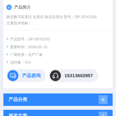
产品简介
静态数字应变仪 应变仪 静态应变仪 型号：DP-SDY2203
主要技术指标：
1、测量点数：20个点
2、测量范围：0～±19999με
产品型号：DP-SDY2203
3、显示分辨率：1με
更新时间：2026-01-15
4、基本误差：测量值的±0.1％±2με
厂商性质：生产厂家
访问量：374
产品咨询
15313602957
产品分类
相关文章