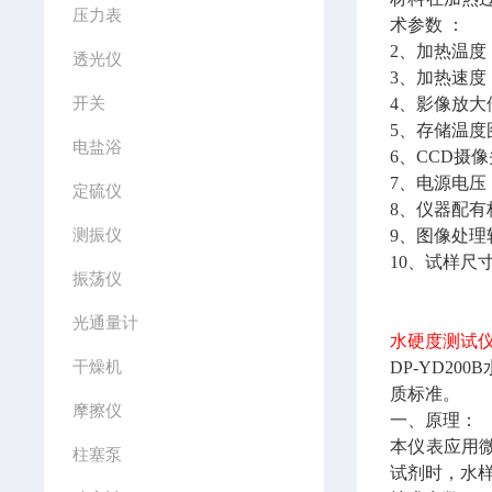
压力表
术参数 ：
2、
加热温度：
透光仪
3、
加热速度：
开关
4、
影像放大
5、
存储温度
电盐浴
6、
CCD摄像
7、
电源电压：2
定硫仪
8、
仪器配有
测振仪
9、
图像处理
10、
试样尺寸
振荡仪
光通量计
水硬度测试仪 
干燥机
DP-YD2
质标准。
摩擦仪
一、原理：
本仪表应用
柱塞泵
试剂时，水