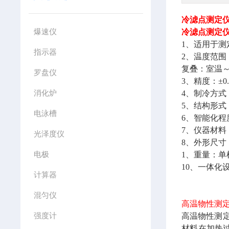
冷滤点测定
爆速仪
冷滤点测定
1、
适用于测
指示器
2、温度范围
复叠：室温～
罗盘仪
3、精度：±0
消化炉
4、制冷方式
5、结构形式
电泳槽
6、智能化
7、仪器材料
光泽度仪
8、外形尺寸：单
电极
1、
重量：单机3
10、一体化
计算器
混匀仪
高温物性测定
强度计
高温物性测
材料在加热