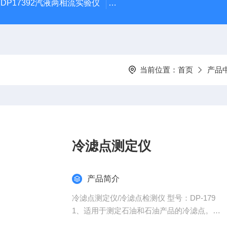
DP17392汽液两相流实验仪
DP/DH807A光磁共振系统DP/D
当前位置：
首页
产品
冷滤点测定仪
产品简介
冷滤点测定仪/冷滤点检测仪 型号：DP-179
1、适用于测定石油和石油产品的冷滤点。
2、温度范围：单机：室温～-45℃内任意设