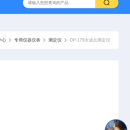
H807A
DP-BCGY-1便携式测仪/测仪
DP-DFYF-10
中心
专用仪器仪表
测定仪
DP-179冷滤点测定仪
定