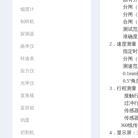
分闸（合
烟度计
分闸（合
制样机
合闸（分
测试范围：0.
探测器
准确度：0.
2．速度测
曲率仪
指定时间段
转速表
分闸（合
测速范围：1m
应力仪
0.1mm传感器
0.5°角度传
光率仪
3．行程测
直角规
接触行程
过冲行程
蓝烘箱
传感器：50
传感器：30
鸡蛋
360线传感器
切割机
4．显示屏：3