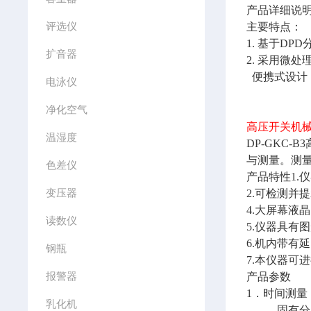
产品详细说
评选仪
主要特点：
1. 基于D
扩音器
2. 采用微
便携式设计
电泳仪
净化空气
高压开关机械
温湿度
DP-GKC
与测量。测
色差仪
产品特性1
变压器
2.可检测并
4.大屏幕液
读数仪
5.仪器具
6.机内带
钢瓶
7.本仪器可
报警器
产品参数
1．时间测量
乳化机
固有分闸