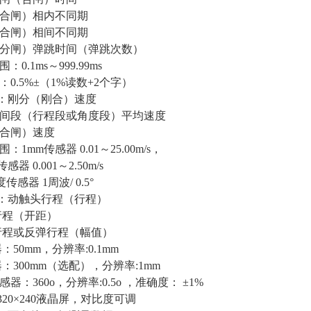
闸）相内不同期
闸）相间不同期
闸）弹跳时间（弹跳次数）
1ms～999.99ms
5%±（1%读数+2个字）
量：刚分（刚合）速度
（行程段或角度段）平均速度
闸）速度
m传感器 0.01～25.00m/s，
 0.001～2.50m/s
感器 1周波/ 0.5°
量：动触头行程（行程）
（开距）
或反弹行程（幅值）
mm，分辨率:0.1mm
0mm（选配），分辨率:1mm
：360о，分辨率:0.5о ，准确度： ±1%
20×240液晶屏，对比度可调