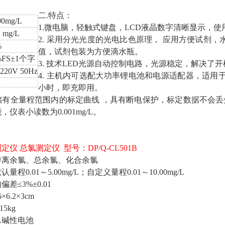
二.特点：
00mg/L
1.微电脑，轻触式键盘，LCD液晶数字清晰显示，使
1 mg/L
2. 采用分光光度的光电比色原理， 应用方便试剂
%
值，试剂包装为方便滴水瓶。
%FS±1个字
3. 技术LED光源自动控制电路，光源稳定，解决
220V 50Hz
4. 主机内可选配大功率锂电池和电源适配器，适用
小时，即充即用。
存储有全量程范围内的标定曲线 ，具有断电保护，标定数据不会
仪表小读数为0.001mg/L。
仪 总氯测定仪 型号：DP/Q-CL501B
游离余氯、总余氯、化合余氯
程0.01～5.00mg/L；自定义量程0.01～10.00mg/L
差≤3%±0.01
6.2×3cm
5kg
A碱性电池