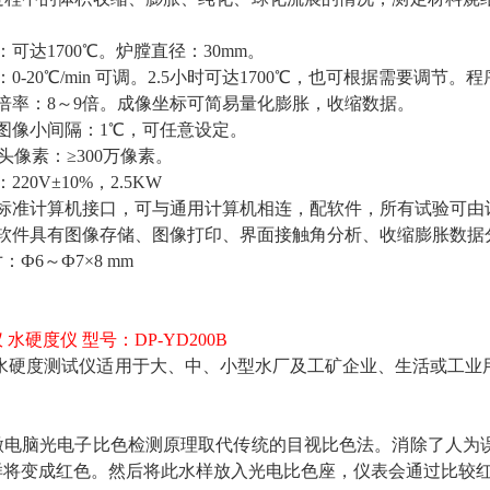
可达1700℃。炉膛直径：30mm。
0-20℃/min 可调。2.5小时可达1700℃，也可根据需要调节
倍率：8～9倍。成像坐标可简易量化膨胀，收缩数据。
图像小间隔：1℃，可任意设定。
头像素：≥300万像素。
20V±10%，2.5KW
标准计算机接口，可与通用计算机相连，配软件，所有试验可由
软件具有图像存储、图像打印、界面接触角分析、收缩膨胀数据
：Ф6～Ф7×8 mm
水硬度仪 型号：DP-YD200B
00B水硬度测试仪适用于大、中、小型水厂及工矿企业、生活或
微电脑光电子比色检测原理取代传统的目视比色法。消除了人为
样将变成红色。然后将此水样放入光电比色座，仪表会通过比较