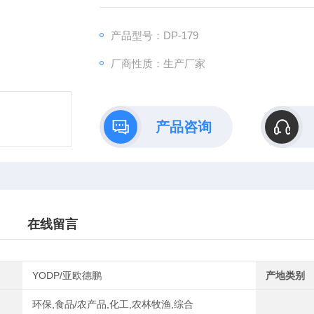
复叠：室温～-75℃内任意设定
3、精度：±0.1℃
产品型号：DP-179
4、制冷方式：压缩机制冷
厂商性质：生产厂家
产品咨询
在线留言
YODP/亚欧德鹏
产地类别
环保,食品/农产品,化工,农林牧渔,综合