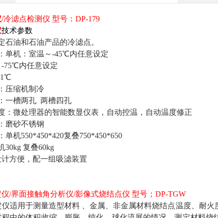
仪
/冷滤点检测仪 型号：DP-179
仪
技术参数
定石油和石油产品的冷滤点。
：单机：室温～-45℃内任意设定
-75℃内任意设定
.1℃
：压缩机制冷
：一槽两孔 两槽四孔
程度：微处理器的智能数显仪表，自动控温，自动温度修正
：磨砂不锈钢
机550*450*420复叠750*450*650
0kg 复叠60kg
设计方便，配一组吸滤装置
仪/界面接触角分析仪/影像式烧结点仪 型号；DP-TGW
定仪适用于测量造型材料 、金属、非金属材料烧结点温度、耐火
过程中的体积收缩、膨胀、纯化、球化流展的情况，测定材料烧