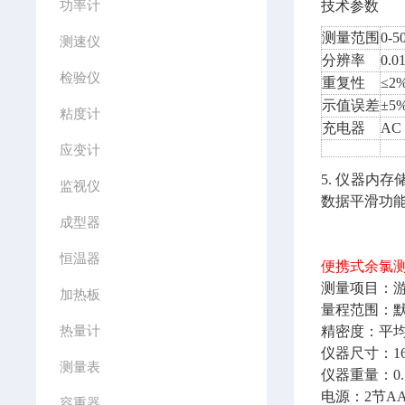
功率计
技术参数
测量范围
0-5
测速仪
分辨率
0.0
检验仪
重复性
≤2
示值误差
±5
粘度计
充电器
AC 
应变计
5. 仪器内
监视仪
数据平滑功能，
成型器
恒温器
便携式余氯测定
测量项目：
加热板
量程范围：默认量
热量计
精密度：平均偏
仪器尺寸：16×
测量表
仪器重量：0.1
电源：2节A
容重器