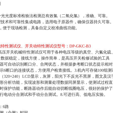
明
PD分光光度标准检验法检测总有效氯（二氧化氯），准确、可靠。
处理技术和可靠性集成电路，选用电子原器件，确保仪器持久可靠
，便于现场检测，具备自定义校准曲线功能。
特性测试仪、开关动特性测试仪型号：DP-GKC-B3
-B3高压开关机械特性测试仪可用于各种电压等级的真空、六氟
量数据稳定，接线方便，操作简单，是高压开关检修试验的工具
.仪器可自动识别断口分、合闸状态，并根据参考断口状态提示相
提示6断口的连接状态，方便用户检查接线。3.机内可存储100组
晶（320×240）LCD显示，灰屏，阳光下不反光不黑屏，图文
有图形分析功能，实现波形和测量处理数据同屏显示，使测试过程
有延时保护功能，断路器动作后能自动切断线圈电压，很好的保护
进行电动分合测试和手动分合测试。8.可进行高、低电压实验。
：6路
（合闸）时间