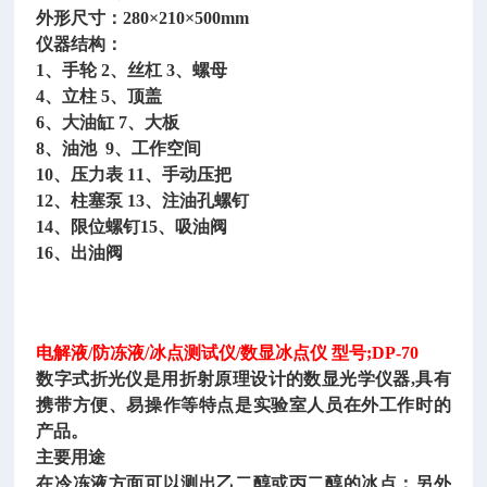
外形尺寸：
280×210×500mm
仪器结构：
1、手轮 2、丝杠 3、螺母
4、立柱 5、顶盖
6、大油缸 7、大板
8、油池 9、工作空间
10、压力表 11、手动压把
12、柱塞泵 13、注油孔螺钉
14、限位螺钉15、吸油阀
16、出油阀
电解液
/防冻液/冰点测试仪/数显冰点仪 型号;DP-70
数字式折光仪是用折射原理设计的数显光学仪器
,具有
携带方便、易操作等特点是实验室人员在外工作时的
产品。
主要用途
在冷冻液方面可以测出乙二醇或丙二醇的冰点；另外