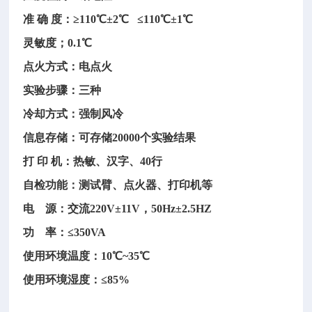
准
确
度：
≥110℃±2℃ ≤110℃±1℃
灵敏度；
0.1℃
点火方式：电点火
实验步骤：三种
冷却方式：强制风冷
信息存储：可存储
20000个实验结果
打
印
机：热敏、汉字、
40行
自检功能：测试臂、点火器、打印机等
电
源：交流220V±11V，50Hz±2.5HZ
功
率：≤350VA
使用环境温度：
10℃~35℃
使用环境湿度：
≤85%