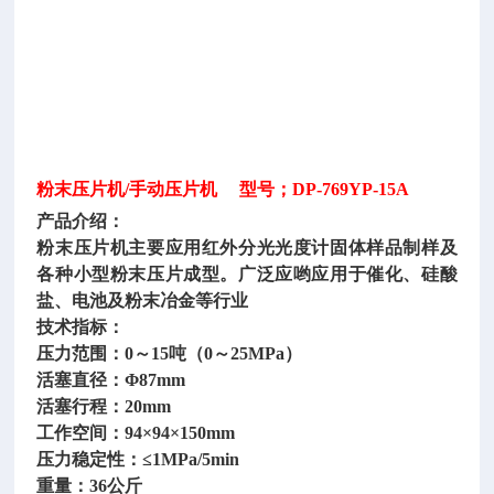
粉末压片机
/手动压片机 型号；DP-769YP-15A
产品介绍：
粉末压片机主要应用红外分光光度计固体样品制样及
各种小型粉末压片成型。广泛应哟应用于催化、硅酸
盐、电池及粉末冶金等行业
技术指标：
压力范围：
0～15吨（0～25MPa）
活塞直径：
Φ87mm
活塞行程：
20mm
工作空间：
94×94×150mm
压力稳定性：
≤1MPa/5min
重量：
36公斤