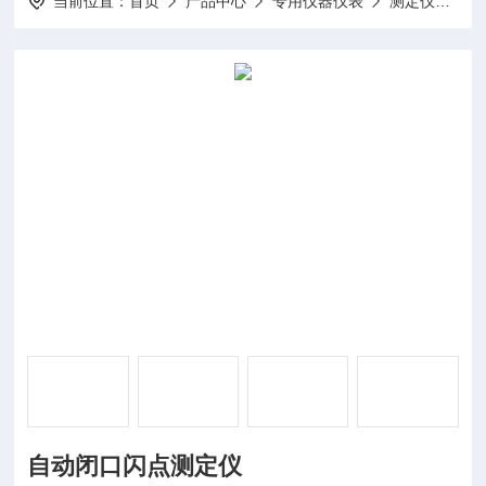
当前位置：
首页
产品中心
专用仪器仪表
测定仪
DP
自动闭口闪点测定仪