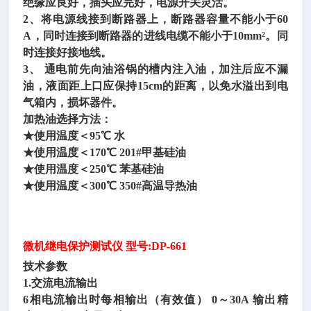
绝缘应良好，插头应完好，电源开关灵活。
2、将电源线接到断路器上，断路器容量不能小于60
A，同时连接到断路器的进线电缆不能小于10mm²。同
时连接好接地线。
3、 通电前先向油浴锅的槽内注入油，加注后应不漏
油，液面距上口应保持15cm的距离，以免水溢出到电
气箱内，损坏器件。
加热油选择方法：
★使用温度＜95℃ 水
★使用温度＜170℃ 201#甲基硅油
★使用温度＜250℃ 苯基硅油
★使用温度＜300℃ 350#高温导热油
微机继电保护测试仪
型号
:DP-661
技术参数
1.交流电流输出
6相电流输出时每相输出（有效值） 0～30A 输出精