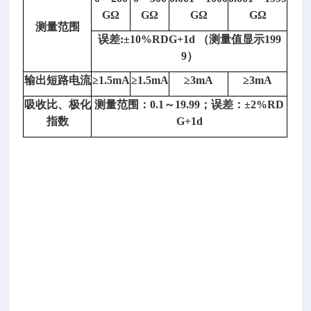
字
GΩ
GΩ
GΩ
GΩ
测量范围
智
误差
:±10%RDG+1d （测量值显示199
能
9）
式
S
输出短路电流
≥1.5mA
≥1.5mA
≥3mA
≥3mA
F
吸收比、极化
测量范围：
0.1～19.99；误差：±2%RD
6
指数
G+1d
微
水
测
量
仪/
微
量
水
分
仪
型