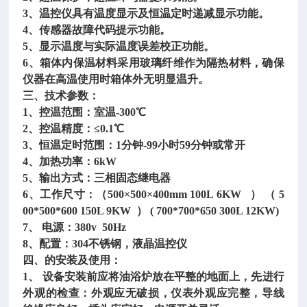
3、温控仪具有温度显示及恒温定时递减显示功能。
4、传感器故障代码提示功能。
5、显示温度与实际温度误差校正功能。
6、箱体内保温材料采用玻璃纤维作为隔热材料，确保
仪器在高温使用时箱体外无明显温升。
三、技术参数：
1、控温范围：室温-300℃
2、控温精度：≤0.1℃
3、恒温定时范围：1分钟-99小时59分钟或常开
4、加热功率：6kW
5、输出方式：三相固态继电器
6、工作尺寸：（500×500×400mm 100L 6KW ） （ 5
00*500*600 150L 9KW ） ( 700*700*650 300L 12KW)
7、 电源：380v 50Hz
8、配置：304不锈钢，液晶温控仪
四、的安装及使用：
1、 设备安装前应将油浴炉放在平整的地面上，先进行
外观的检查：外观应无破损，仪表外观应完整，导线