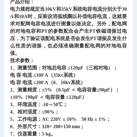
产品介绍：
电力规程规定当
10kV和35kV系统电容电流分别大于30
A和10A时，应装设消弧线圈以补偿电容电流，这就要
求对配网电容电流进行测量以做决定。另外，配电网
的对地电容和PT的参数配合会产生PT铁磁谐振过电
压，为了验证该配电系统是否会发生PT谐振及发生什
么性质的谐振，也必须准确测量配电网的对地电容
值。
技术参数：
1、测量范围：对地总电容 ≤120μF（三相对地）；
电
容
电流
≤100 A（35kv系统）
电
容
电流
≤200 A（6、10kv系统）
2、测量精度：±5% （0.5μF ＜ 电容容量≤90μF）；
±10%（90μF ＜ 电容容量 ≤120μF）
3、环境温度：-10～50℃；
4、相对湿度：≤90%；
5、工作电源：AC 220V ± 10% 50 Hz ± 1%；
6、外形尺寸：320× 200×150 mm；
7、仪器重量：5 kg。