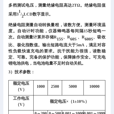
多档测试电压，测量绝缘电阻高达
2TΩ。绝缘电阻值
1
采用3
/
LCD数字显示。
2
绝缘电阻测量自动转换量程，读数方便。测量环境温
度。自动计时功能，仪器蜂鸣器每间隔
15秒短鸣一
次。自动测量计算并存储R
、
R
、R
、吸收
15S
60S
600S
比、极化指数值。输出短路电流大于
5mA，满足对容
性负载快速充电的要求。抗干扰能力很强，读数稳
定、可靠。完备的保护功能，保障操作安全。可充电
锂电池供电，当电池电量不足时自动关机。
3）技术参数：
额定电压
1000
2500
5000
10000
（
V）
工作电压
额定电压
×（1±10%）
（
V）
数
0～200
0～500
0.001～1000
0.001～1999