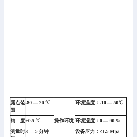
号:
D
P
W
S
-
0
9
3
）
技
术
参
数：
露点范
-80 — 20
℃
环境温度：
-10 — 50
℃
围
精
度
±0.5
℃
操作环境
环境湿度：
0 — 90 %
全
测量时
3 — 5
分钟
设备压力：
≤1.5 Mpa
自