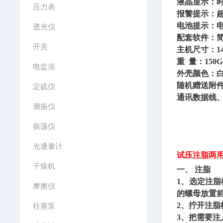
液晶显示：
压力表
报警提示：
电池提示：
透光仪
配套软件：
开关
主机尺寸：
1
重
量：150G
电盐浴
外壳颜色：
随机赠送附
定硫仪
通讯数据线
测振仪
振荡仪
光通量计
试压注脂两用枪
干燥机
一、
注脂
1、选定注脂枪
摩擦仪
的螺母放置前
2、拧开注脂
柱塞泵
3、把需要