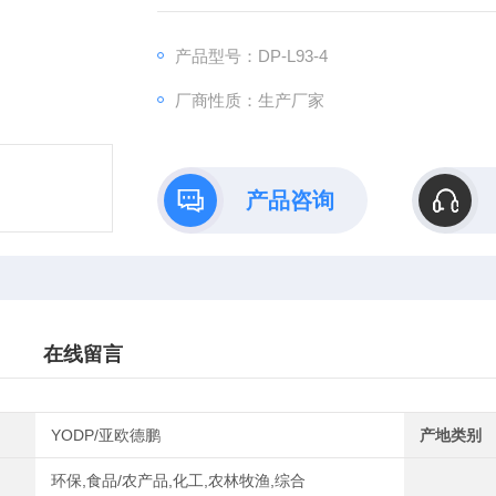
测量范围：-40～100℃
测量精度：±0.5℃
产品型号：DP-L93-4
存储容量：可自动记录8000组数据
厂商性质：生产厂家
记录间隔：2秒到24小时任意可调
产品咨询
在线留言
YODP/亚欧德鹏
产地类别
环保,食品/农产品,化工,农林牧渔,综合