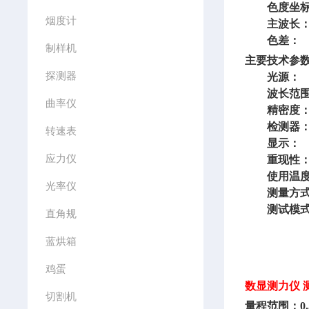
色度坐标
烟度计
主波长
色差
制样机
主要技术参
探测器
光源
波长范围
曲率仪
精密度
检测器： 
转速表
显示
应力仪
重现性
使用温度
光率仪
测量方式
测试模式
直角规
蓝烘箱
鸡蛋
数显测力仪 测
切割机
量程范围：
0.