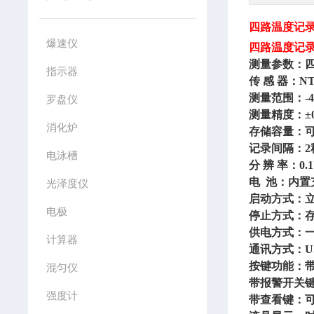
四路温度记
爆速仪
四路温度记
测量参数：
指示器
传
感
器：
N
测量范围：
-
罗盘仪
测量精度：
±
消化炉
存储容量：
记录间隔：
电泳槽
分
辨
率：
0.
电
池：内置
光泽度仪
启动方式：
电极
停止方式：
供电方式：
计算器
通讯方式：
U
按键功能：
混匀仪
带报警开关
强度计
带查看键：