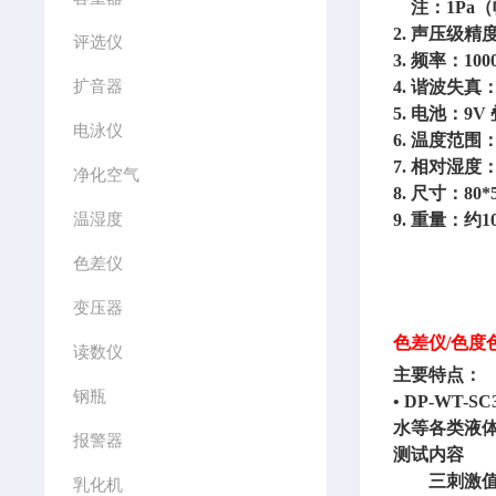
注：1Pa（帕
2. 声压级精度：
评选仪
3. 频率：100
扩音器
4. 谐波失真：
5. 电池：9V
电泳仪
6. 温度范围
7. 相对湿度
净化空气
8. 尺寸：80*
温湿度
9. 重量：约10
色差仪
变压器
色差仪/色度色
读数仪
主要特点：
钢瓶
• DP-W
水等各类液体
报警器
测试内容
三刺激值
乳化机