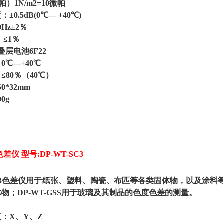
）1N/m2=10微帕
±0.5dB(0℃— +40℃)
0Hz±2％
 ≤1％
 叠层电池6F22
：0℃—+40℃
：≤80％（40℃）
50*32mm
0g
差仪 型号:DP-WT-SC3
T-SC3色差仪用于纸张、塑料、陶瓷、布匹等各类固体物，以及涂料
物；DP-WT-GSS用于玻璃及其制品的色度色差的测量。
：
X、Y、Z