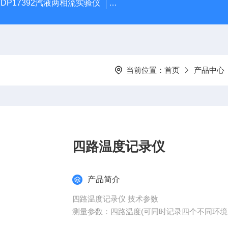
DP17392汽液两相流实验仪
DP/DH807A光磁共振系统DP/D
当前位置：
首页
产品中心
四路温度记录仪
产品简介
四路温度记录仪 技术参数
测量参数：四路温度(可同时记录四个不同环
传 感 器：NTC （外置，长度可按客户要求定