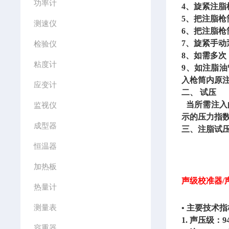
功率计
4、旋紧注脂
5、把注脂
测速仪
6、把注脂
7、旋紧手
检验仪
8、如需多次
粘度计
9、如注脂
入枪筒内原
应变计
二、
试压
当所需注入
监视仪
示的压力指
成型器
三、注脂试
恒温器
加热板
声级校准器/声
热量计
测量表
• 主要技术
1. 声压级：9
容重器