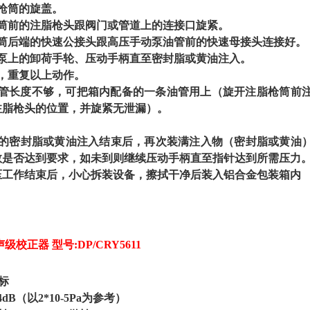
枪筒的旋盖。
枪筒前的注脂枪头跟阀门或管道上的连接口旋紧。
枪筒后端的快速公接头跟高压手动泵油管前的快速母接头连接好。
动泵上的卸荷手轮、压动手柄直至密封脂或黄油注入。
，重复以上动作。
油管长度不够，可把箱内配备的一条油管用上（旋开注脂枪筒前
注脂枪头的位置，并旋紧无泄漏）。
的密封脂或黄油注入结束后，再次装满注入物（密封脂或黄油
数是否达到要求，如未到则继续压动手柄直至指针达到所需压力
压工作结束后，小心拆装设备，擦拭干净后装入铝合金包装箱内
级校正器 型号:DP/CRY5611
指标
4dB（以2*10-5Pa为参考）