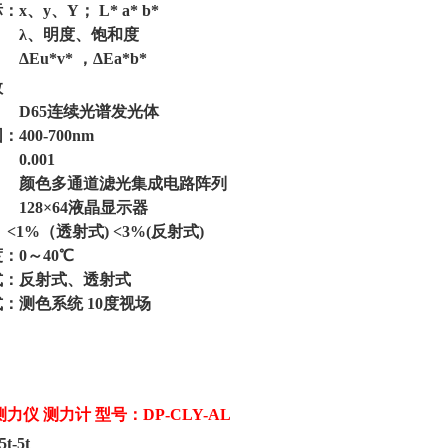
：
x、y、Y； L* a* b*
：
λ、明度、饱和度
：
ΔEu*v* ，ΔEa*b*
数
：
D65连续光谱发光体
：
400-700nm
：
0.001
颜色多通道滤光集成电路阵列
：
128×64液晶显示器
：
<1%（透射式) <3%(反射式)
：
0～40℃
：反射式、透射式
：测色系统
10度视场
力仪 测力计 型号：DP-CLY-AL
5t-5t