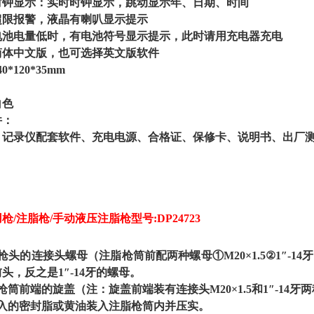
时钟显示：实时时钟显示，跳动显示年、日期、时间
超限报警，液晶有喇叭显示提示
电池电量低时，有电池符号显示提示，此时请用充电器充电
简体中文版，也可选择英文版软件
40*120*35mm
白色
件：
、记录仪配套软件、充电电源、合格证、保修卡、说明书、出厂
/注脂枪/手动液压注脂枪型号:DP24723
头的连接头螺母（注脂枪筒前配两种螺母①M20×1.5②1″-14牙）
头，反之是1″-14牙的螺母。
枪筒前端的旋盖（注：旋盖前端装有连接头M20×1.5和1″-14牙
注入的密封脂或黄油装入注脂枪筒内并压实。