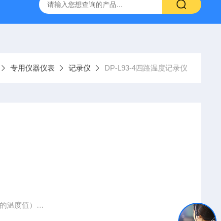
H807A
DP-BCGY-1便携式测仪/测仪
DP-DFYF-10
专用仪器仪表
记录仪
DP-L93-4四路温度记录仪
境的温度值）
做）