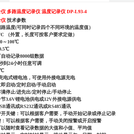
录仪
多路温度记录仪
温度记录仪
DP-L93-4
录仪
技术参数
四路温度
(可同时记录四个不同环境的温度值）
TC （外置，长度可按客户要求定做）
40～100℃
0.5℃
可自动记录
8000组数据
2秒到24小时任意可调
1℃
充电式锂电池，可使用外接电源充电
立即启动
/定时启动/手动启动
存满停止
/进先出/定时停止/手动停止
一节
3.6V锂电池供电或12V外接电源供电
SB通讯或RS232通讯或RS485通讯
带开关键：可以根据客户需要，手动开始记录或停止记录
键：可以根据客户需要，手动关闭报警或开启报警
可以随时查看记录数据的大值和小值、平均值