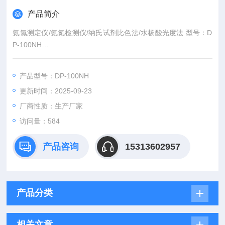
产品简介
氨氮测定仪/氨氮检测仪/纳氏试剂比色法/水杨酸光度法 型号：D
P-100NH
氨氮以游离氨或铵盐形式存在于水中，其主要来源主要为生活污
水中含氮有机物受微生物作用的分解产物，某些工业废水以及农
产品型号：DP-100NH
田排水。
更新时间：2025-09-23
厂商性质：生产厂家
访问量：584
产品咨询
15313602957
产品分类
相关文章