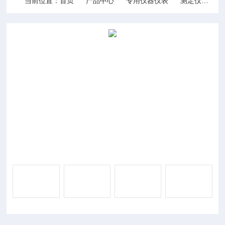
当前位置：
首页
产品中心
专用仪器仪表
测定仪
D