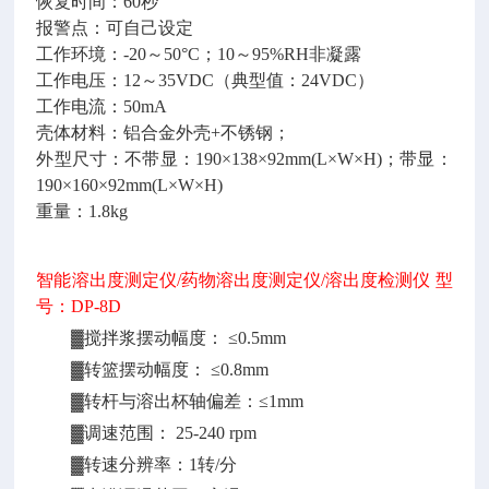
恢复时间：
60秒
报警点：可自己设定
工作环境：
-20～50°C；10～95%RH非凝露
工作电压：
12～35VDC（典型值：24VDC）
工作电流：
50mA
壳体材料：铝合金外壳
+不锈钢；
外型尺寸：不带显：
190×138×92mm(L×W×H)；带显：
190×160×92mm(L×W×H)
重量：
1.8kg
智能溶出度测定仪
/药物溶出度测定仪/溶出度检测仪
型
号：
DP-8D
▓搅拌浆摆动幅度： ≤0.5mm
▓转篮摆动幅度： ≤0.8mm
▓转杆与溶出杯轴偏差：≤1mm
▓调速范围： 25-240 rpm
▓转速分辨率：1转/分