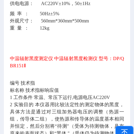
供电电源：
AC220V±10%，50±1Hz
频
率 ： 50Hz±5%
外观尺寸：
560mm*360mm*500mm
重
量 ： 12kg
中温辐射黑度测定仪
中温辐射黑度检测仪 型号：DP/Q
BR151Ⅱ
编号
技术指
标名称
技术指标响应值
1 工作条件 常温、常压下运行,电源电压AC220V
2 实验目的 本仪器用比较法定性的测定物体的黑度，
具体方法是通过对三组加热器电压的调整（热源一
组，传导体二组），使热源和传导体的温度基本相同
并恒定，然后分别将“待测"（受体为待测物体，具有
原来的表面状态）和“黑体 "（受体仍为待测物体，但