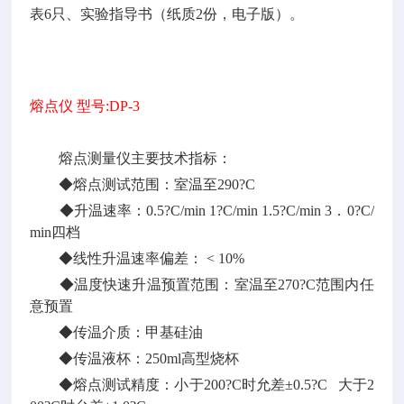
表6只、实验指导书（纸质2份，电子版）。
熔点仪
型号
:DP-3
熔点测量仪主要技术指标：
◆熔点测试范围：室温至290?C
◆升温速率：0.5?C/min 1?C/min 1.5?C/min 3．0?C/
min四档
◆线性升温速率偏差： < 10%
◆温度快速升温预置范围：室温至270?C范围内任
意预置
◆传温介质：甲基硅油
◆传温液杯：250ml高型烧杯
◆熔点测试精度：小于200?C时允差±0.5?C 大于2