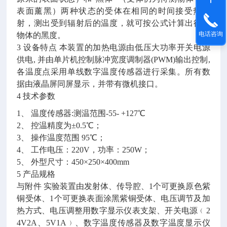
表面薰黑）两种状态的受体在相同的时间接受热辐
射，测出受到辐射后的温度，就可按公式计算出待测
电话咨询
物体的黑度。
3 设备特点 本装置的加热电源由低压大功率开关电源
供电, 并由单片机控制脉冲宽度调制器(PWM)输出控制,
各温度点采用单线数字温度传感器进行采集。所有数
据由液晶屏同屏显示，并带有微机接口。
4 技术参数
1、 温度传感器:测温范围-55- +127℃
2、 控温精度为±0.5℃；
3、 操作温度范围 95℃；
4、 工作电压：220V，功率：250W；
5、 外型尺寸：450×250×400mm
5 产品规格
与附件
实验装置由发射体、传导腔、1个可更换原色紫
铜受体、1个可更换表面涂黑紫铜受体、电压调节及加
热方式、电压调整用数字显示仪表支架、开关电源﹙2
4V2A、5V1A﹚、数字温度传感器及数字温度显示仪