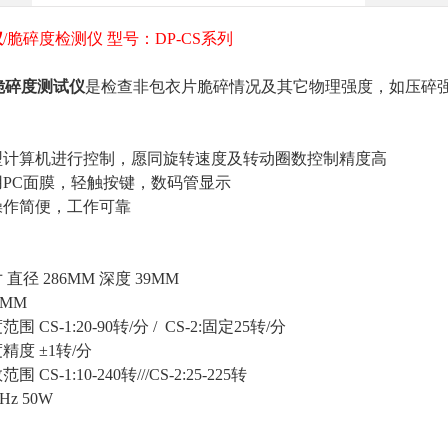
仪
/脆碎度检测仪 型号：DP-CS系列
脆碎度测试仪
是检查非包衣片脆碎情况及其它物理强度，如压碎
型计算机进行控制，愿同旋转速度及转动圈数控制精度高
用
PC面膜，轻触按键，数码管显示
操作简便，工作可靠
寸
直径
286MM 深度 39MM
6MM
度范围
CS-1:20-90转/分 / CS-2:固定25转/分
度精度
±1转/分
数范围
CS-1:10-240转///CS-2:25-225转
0Hz 50W