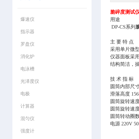
脆碎度测试
爆速仪
用途
DP-CS系列
指示器
主
要
特
点
罗盘仪
采用单片微
消化炉
仪器面板采
结构简洁，
电泳槽
技
术
指
标
光泽度仪
圆筒内部尺
电极
滑落高度
15
圆筒旋转速
计算器
圆筒旋转速
圆筒转动圈
混匀仪
电源
220V 5
强度计