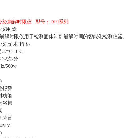
限仪
/崩解时限仪 型号：DPJ系列
限仪用
途
能崩解时限仪用于检测固体制剂崩解时间的智能化检测仪器。
限仪
技 术 指 标
度
37°C±1°C
率
32次/分
Hz/500w
)
控报警
时功能
水浴槽
观
明装置
20MM
)