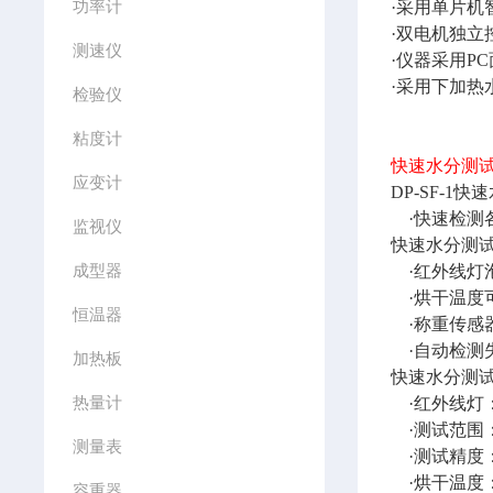
功率计
·采用单片机
·双电机独立
测速仪
·仪器采用P
·采用下加
检验仪
粘度计
快速水分测
应变计
DP-S
·快速检
监视仪
快速水分测
成型器
·红外线
·烘干温度
恒温器
·称重传感
·自动检
加热板
快速水分测
热量计
·红外线灯：
·测试范围：
测量表
·测试精度：
·烘干温度：
容重器