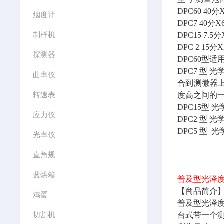
DPC60
40分
烟度计
DPC7
40分X
制样机
DPC15
7.5分
DPC 2
15分X
探测器
DPC60型
DPC7 型
曲率仪
合到测微器上
转速表
度高之间的
DPC15型
应力仪
DPC2 型
DPC5 型
光率仪
直角规
蓝烘箱
普及型光泽
【商品简介
鸡蛋
普及型光泽
切割机
台式带一个