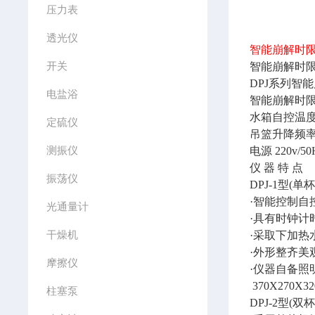
压力表
透光仪
智能崩解时
开关
智能崩解时
DPJ系列智
电盐浴
智能崩解时
水箱自控温
定硫仪
吊篮升降频
测振仪
电源
220v/50
仪
器
特
点
振荡仪
DPJ-1型(单杯
·智能控制自
光通量计
·具有时钟计
干燥机
·采取下加热
·外形整齐美
摩擦仪
·仪器自备照
370X270X3
柱塞泵
DPJ-2型(双杯