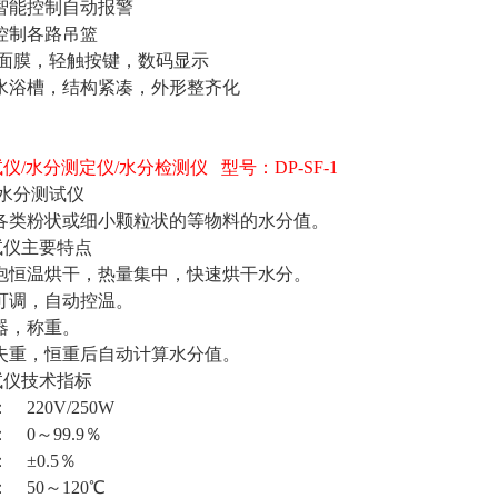
智能控制自动报警
控制各路吊篮
C面膜，轻触按键，数码显示
热水浴槽，结构紧凑，外形整齐化
试仪
/水分测定仪/水分检测仪 型号：DP-SF-1
F-1快速水分测试仪
测各类粉状或细小颗粒状的等物料的水分值。
试仪主要特点
灯泡恒温烘干，热量集中，快速烘干水分。
可调，自动控温。
器，称重。
测失重，恒重后自动计算水分值。
试仪技术指标
 220V/250W
 0～99.9％
 ±0.5％
 50～120℃