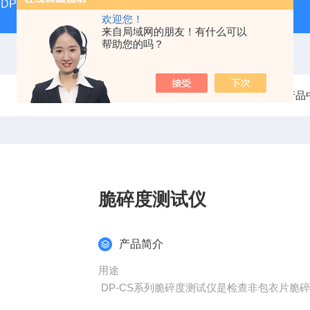
DP17392汽液两相流实验仪
DP/DH807A光磁共振系统DP/D
欢迎您！
来自局域网的朋友！有什么可以
帮助您的吗？
当前位置：
首页
产品
脆碎度测试仪
产品简介
用途
DP-CS系列脆碎度测试仪是检查非包衣片脆