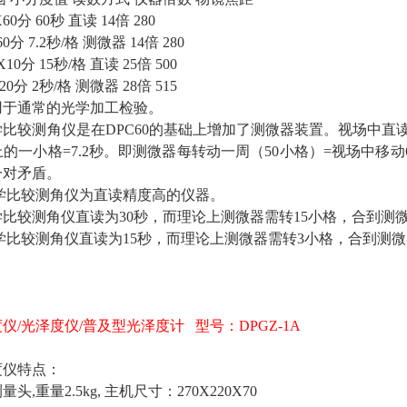
X60分
60秒
直读
14倍
280
60分
7.2秒/格
测微器
14倍
280
X10分
15秒/格
直读
25倍
500
20分
2秒/格
测微器
28倍
515
适用于通常的光学加工检验。
 光学比较测角仪是在DPC60的基础上增加了测微器装置。视场中直
的一小格=7.2秒。即测微器每转动一周（50小格）=视场中移动
一对矛盾。
 光学比较测角仪为直读精度高的仪器。
 光学比较测角仪直读为30秒，而理论上测微器需转15小格，合到测
 光学比较测角仪直读为15秒，而理论上测微器需转3小格，合到测
度仪
/光泽度仪/普及型光泽度计 型号：DPGZ-1A
】
度仪特点：
测量头
,重量2.5kg, 主机尺寸：270X220X70