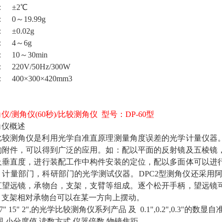
： ±2℃
 0～19.99g
 ±0.02g
： 4～6g
 10～30min
20V/50Hz/300W
400×300×420mm3
角仪
/测角仪(60秒)/比较测角仪 型号：DP-60型
角仪概述
学比较测角仪是利用光学自准直原理测量角度误差的光学计量仪器
的附件，可以得到广泛的应用。如：配以平面的反射镜及五棱镜
及垂直度，进行装配工作中构件安装的定位，配以多面体可以进
，计量部门，科研部门的光学测试仪器。DPC2型测角仪还采用
直望远镜，承物台，支架，支臂等组成。逐个松开手柄，望远镜
。支架相对承物台可以在某一方向上摆动。
" 15" 2",的光学比较测角仪系列产品 及 0.1",0.2",0.3"的数显
围
小分度值
读数方式
仪器倍数
物镜焦距