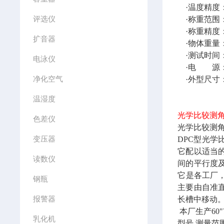
·温度精度
评选仪
·称重范围：
·称重精度：
扩音器
·物体重量
·测试时间：
电泳仪
·电 源： 2
净化空气
·外型尺寸： 
温湿度
光学比较测
色差仪
光学比较测
变压器
DPC型光
它配以适当
读数仪
间的平行度
它是各工厂
钢瓶
主要由自准
报警器
长槽中移动
本厂生产60"7
乳化机
型号
测量范