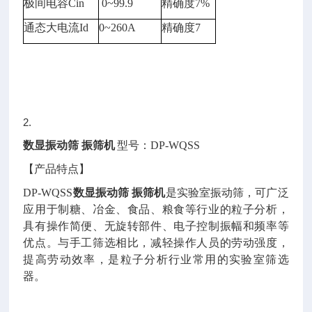
极间电容
Cin
0~99.9
精确度
7%
通态大电流
Id
0~260A
精确度
7
2.
数显振动筛
振筛机
型号：
DP-WQSS
【产品特点】
DP-WQSS
数显振动筛
振筛机
是实验室振动筛，可广泛
应用于制糖、冶金、食品、粮食等行业的粒子分析，
具有操作简便、无旋转部件、电子控制振幅和频率等
优点。与手工筛选相比，减轻操作人员的劳动强度，
提高劳动效率，是粒子分析行业常用的实验室筛选
器。