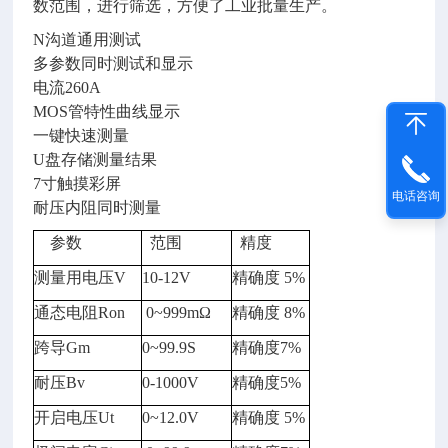
数范围，进行筛选，方便了工业批量生产。
N沟道通用测试
多参数同时测试和显示
电流
260A
MOS管特性曲线显示
一键快速测量
U盘存储测量结果
7寸触摸彩屏
电话咨询
耐压内阻同时测量
参数
范围
精度
测量用电压
V
10-12V
精确度
5%
通态电阻
Ron
0~999mΩ
精确度
8%
跨导
Gm
0~99.9S
精确度
7%
耐压
Bv
0-1000V
精确度
5%
开启电压
Ut
0~12.0V
精确度
5%