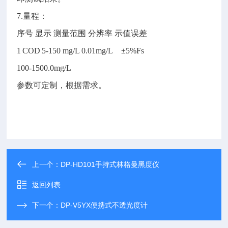
7.量程：
序号
显示
测量范围
分辨率
示值误差
1
COD
5-150 mg/L
0.01mg/L ±5%Fs
100-1500.0mg/L
参数可定制，根据需求。
上一个：
DP-HD101手持式林格曼黑度仪
返回列表
下一个：
DP-V5YX便携式不透光度计