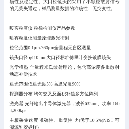
确性及稳定性。大口径镜头的采用了小颗粒散射信号
的无丢失通过，样品测量数据的准确性、无突变性。
喷雾粒度仪 粒径检测仪
产品参数
喷雾粒度仪
测量原理激光衍射
粒径范围
0.1μm-360μm全量程无盲区测量
镜头口径
φ110 mm大口径标准傅里叶变换镀膜镜头
光学模型
全量程米氏散射理论，包含高浓度多重散射
动态补偿技术
遮光范围低遮光度
3%,高遮光度90%
探测器分布
均匀交叉及面积补偿多方位阵列
激光器
光纤输出半导体激光器，波长635nm、功率 16b
it,200kps
主板采集速度
准确性、重复性 均优于±0.5%(NIST 可
溯源乳胶标样)