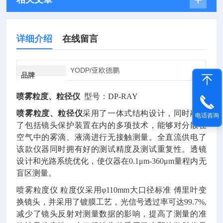
详细介绍
在线留言
YODP/亚欧德鹏
品牌
喷雾粒度、粒径仪
型号：DP-RAY
喷雾粒度、粒径仪
采用了一体式结构设计，同时融合
电话咨询
了包括镜头保护装置在内的多项技术，能够对分散在
空气中的雾滴、液滴进行无接触测量。全直流供电了
该款仪器同时拥有好的测试精度及测试重复性。透镜
设计和光路系统优化，使仪器在
0.1μm-360μm量程内无
盲区测量。
喷雾粒度仪 粒度仪
采用
φ110mm大口径标准 傅里叶变
换镜头，并采用了镀膜工艺，光信号透过率可达99.7%,
减少了镜头反射对测量数据的影响，提高了测量的准