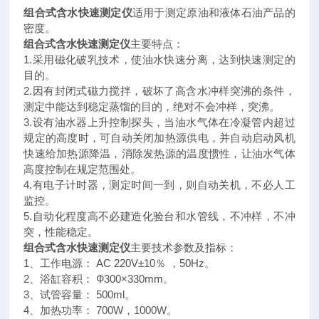
组合式含水快速测定仪
适用于测定原油和液体石油产品的
密度。
组合式含水快速测定仪
主要特点：
1.采用磁化破乳技术，使油水快速分离，达到快速测定的
目的。
2.因有封闭式磁力搅拌，破坏了高含水冲样突沸的条件，
测定中能达到稳定蒸馏的目的，绝对不会冲样，突沸。
3.设有油水器上升控制探头，当油水气体在冷凝管内超过
规定的高度时，可自动关闭加热源供电，并自动启动风机
快速给加热源降温，消除发热源的温度惯性，让油水气体
高度控制在规定范围处。
4.有电子计时器，测定时间一到，则自动关机，不必人工
监控。
5.自动化程度高不必建造化验台和水管线，不冲样，不冲
突，性能稳定。
组合式含水快速测定仪
主要技术参数及指标：
1、工作电源： AC 220V±10％ ，50Hz。
2、浴缸容积： Ф300×330mm。
3、试管容量： 500ml。
4、加热功率： 700W，1000W。