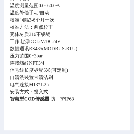
温度测量范围
0.0~60.0%
温度补偿手动
/自动
校准间隔
3-6个月一次
校准方法：两点校正
壳体材质
316不锈钢
工作电源
DC12V/DC24V
数据通讯
RS485(MODBUS-RTU)
压力范围
0~3bar
连接螺紋
NPT3/4
信号线长度标配
5米(可定制)
自清洗装置带清洁刷
电气连接
M13*1.25
安装方式：投入式
智慧型
COD传感器
防
护
IP68