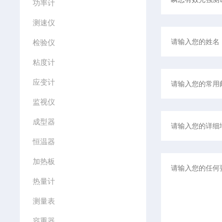
功率计
测速仪
检验仪
粘度计
应变计
监视仪
成型器
恒温器
加热板
热量计
测量表
容重器