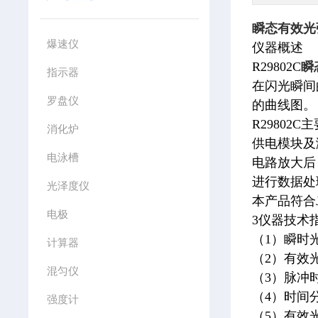
瞬态有效光
爆速仪
仪器概述
R29802C
瞬
指示器
在闪光瞬间
罗盘仪
的曲线图。
R2980
消化炉
供电模块及
电泳槽
电路放大后
进行数据处
光泽度仪
本产品符合J
电极
3仪器技术
（1）瞬时光
计算器
（2）有效光
混匀仪
（3）脉冲时
（4）时间分
强度计
（5）有效