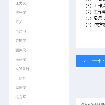
压力表
（6）工作
（7）工作
透光仪
（8）显示
开关
（9）防护等
电盐浴
定硫仪
测振仪
振荡仪
上一个
光通量计
干燥机
摩擦仪
柱塞泵