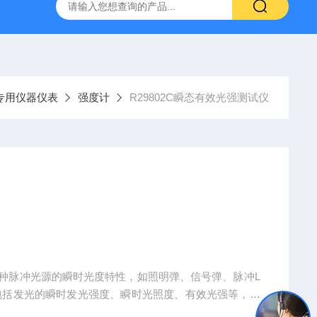
H807A
DP-BCGY-1便携式测仪/测仪
DP-DFYF-10
专用仪器仪表
强度计
R29802C瞬态有效光强测试仪
量多种脉冲光源的瞬时光度特性，如照明弹、信号弹、脉冲L
包括发光的瞬时发光强度、瞬时光照度、有效光强等，并