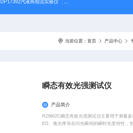
DP17392汽液两相流实验仪
DP/DH807A光磁共振系统DP/D
当前位置：
首页
产品中心
瞬态有效光强测试仪
产品简介
R29802C瞬态有效光强测试仪主要用于测
ED、曳光弹等在闪光瞬间的瞬时光度特性，
绘出瞬时发光强度随时间变化的曲线图。