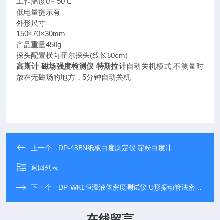
工作温度0～50℃
低电量提示有
外形尺寸
150×70×30mm
产品重量450g
探头配置横向霍尔探头(线长80cm)
高斯计 磁场强度检测仪 特斯拉计
自动关机模式 不测量时
放在无磁场的地方，5分钟自动关机
上一个：
DP-48BN纸板白度测定仪 淀粉白度计
返回列表
下一个：
DP-WK1恒温液体密度测试仪 U形振动管法密度计
在线留言