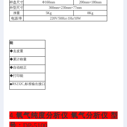
秤盘尺寸
Φ160mm
200mm×180mm
外型尺寸
360mm×230mm×77mm
净重
5Kg
8Kg
电源/率
220V/50Hz±1Hz/10W
能
◆去皮重
◆累计称量
◆自动校正
◆打印能
◆RS232C,标准输出接口
4.
氧气纯度分析仪 氧气分析仪 型
号：
DP-5100